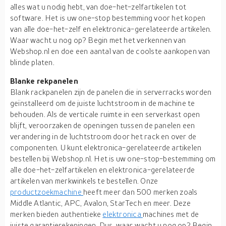
alles wat u nodig hebt, van doe-het-zelfartikelen tot
software. Het is uw one-stop bestemming voor het kopen
van alle doe-het-zelf en elektronica-gerelateerde artikelen.
Waar wacht u nog op? Begin met het verkennen van
Webshop.nl en doe een aantal van de coolste aankopen van
blinde platen.
Blanke rekpanelen
Blank rackpanelen zijn de panelen die in serverracks worden
geïnstalleerd om de juiste luchtstroom in de machine te
behouden. Als de verticale ruimte in een serverkast open
blijft, veroorzaken de openingen tussen de panelen een
verandering in de luchtstroom door het rack en over de
componenten. U kunt elektronica-gerelateerde artikelen
bestellen bij Webshop.nl. Het is uw one-stop-bestemming om
alle doe-het-zelfartikelen en elektronica-gerelateerde
artikelen van merkwinkels te bestellen. Onze
productzoekmachine
heeft meer dan 500 merken zoals
Middle Atlantic, APC, Avalon, StarTech en meer. Deze
merken bieden authentieke
elektronica
machines met de
juiste garantierekeningen. Dus, waar wacht u nog op? Begin