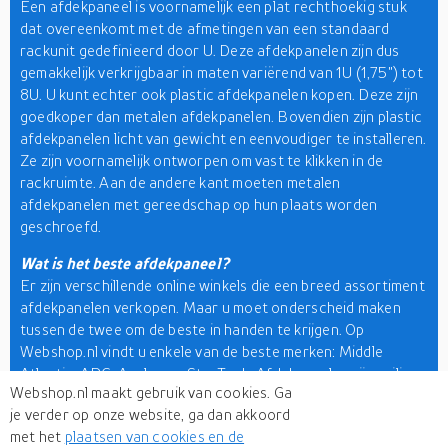
Een afdekpaneel is voornamelijk een plat rechthoekig stuk
dat overeenkomt met de afmetingen van een standaard
rackunit gedefinieerd door U. Deze afdekpanelen zijn dus
gemakkelijk verkrijgbaar in maten variërend van 1U (1,75") tot
8U. U kunt echter ook plastic afdekpanelen kopen. Deze zijn
goedkoper dan metalen afdekpanelen. Bovendien zijn plastic
afdekpanelen licht van gewicht en eenvoudiger te installeren.
Ze zijn voornamelijk ontworpen om vast te klikken in de
rackruimte. Aan de andere kant moeten metalen
afdekpanelen met gereedschap op hun plaats worden
geschroefd.
Wat is het beste afdekpaneel?
Er zijn verschillende online winkels die een breed assortiment
afdekpanelen verkopen. Maar u moet onderscheid maken
tussen de twee om de beste in handen te krijgen. Op
Webshop.nl vindt u enkele van de beste merken: Middle
Atlantic, APC, Avalon en StarTech. Afdekpanelen zijn veiliger.
Webshop.nl maakt gebruik van cookies. Ga
Er kan niet gemakkelijk mee geknoeid worden om toegang te
je verder op onze website, ga dan akkoord
krijgen tot de rackspace. Deze panelen zijn duurzamer dan
met het
plaatsen van cookies en de
plastic panelen. De bovengenoemde merken bieden ook