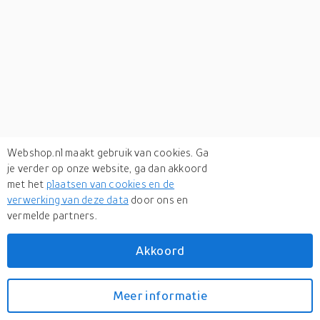
Webshop.nl maakt gebruik van cookies. Ga
je verder op onze website, ga dan akkoord
met het
plaatsen van cookies en de
verwerking van deze data
door ons en
vermelde partners.
Verken
gerelateerde categorieën
Akkoord
Deuraccessoires
Klussen
Meer informatie