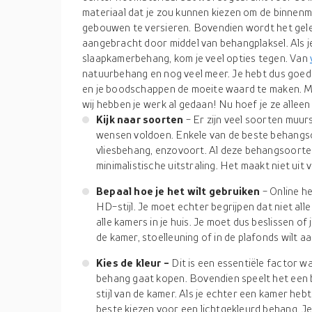
materiaal dat je zou kunnen kiezen om de binnen
gebouwen te versieren. Bovendien wordt het gele
aangebracht door middel van behangplaksel. Als j
slaapkamerbehang, kom je veel opties tegen. Van
natuurbehang en nog veel meer. Je hebt dus goede 
en je boodschappen de moeite waard te maken. Ma
wij hebben je werk al gedaan! Nu hoef je ze alleen
Kijk naar soorten
- Er zijn veel soorten muur
wensen voldoen. Enkele van de beste behangso
vliesbehang, enzovoort. Al deze behangsoorten 
minimalistische uitstraling. Het maakt niet uit 
Bepaal hoe je het wilt gebruiken
- Online h
HD-stijl. Je moet echter begrijpen dat niet al
alle kamers in je huis. Je moet dus beslissen of
de kamer, stoelleuning of in de plafonds wilt a
Kies de kleur -
Dit is een essentiële factor w
behang gaat kopen. Bovendien speelt het een be
stijl van de kamer. Als je echter een kamer hebt d
beste kiezen voor een lichtgekleurd behang. J