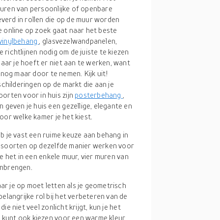
muren van persoonlijke of openbare
verd in rollen die op de muur worden
e online op zoek gaat naar het beste
vinylbehang
, glasvezelwandpanelen,
richtlijnen nodig om de juiste te kiezen
ar je hoeft er niet aan te werken, want
 nog maar door te nemen. Kijk uit!
schilderingen op de markt die aan je
orten voor in huis zijn
posterbehang
,
geven je huis een gezellige, elegante en
voor welke kamer je het kiest.
eb je vast een ruime keuze aan behang in
le soorten op dezelfde manier werken voor
 je het in een enkele muur, vier muren van
anbrengen.
aar je op moet letten als je geometrisch
langrijke rol bij het verbeteren van de
ie niet veel zonlicht krijgt, kun je het
e kunt ook kiezen voor een warme kleur