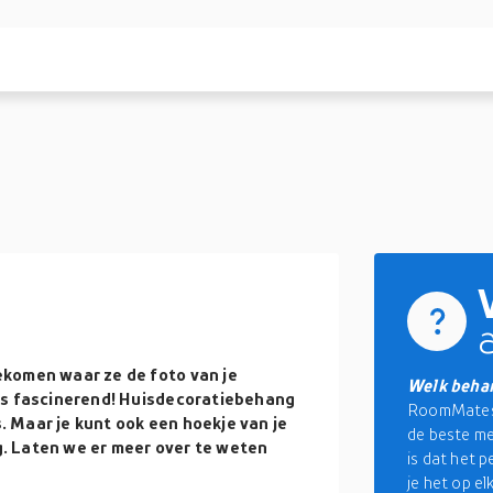
ekomen waar ze de foto van je
Welk behan
is fascinerend! Huisdecoratiebehang
RoomMates B
s. Maar je kunt ook een hoekje van je
de beste m
. Laten we er meer over te weten
is dat het 
je het op e