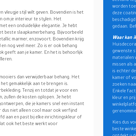
worden toeg
 vleugje stijl wilt geven. Bovendien is het
deze coatin
 om je interieur te stylen. Het
beschadigd
met een onduidelijke elegantie. Je hebt
gedaan. Beh
het beste slaapkamerbehang. Bijvoorbeeld
Waar kan i
tallic marmer, enzovoort. Bovendien krijg
Huisdecorat
ud en nog veel meer. Zo is er ook behang
gewenste sti
 geeft aan je kamer. En het is behoorlijk
materialen v
lleren.
missen als a
is echter d
ts mooiers dan verwijderbaar behang. Het
kamer of vo
het gemakkelijk aan te brengen is.
zoeken naa
bekleding. Tenzij en totdat je voor een
Enkele fact
, zullen de kosten oplopen. Je hebt
kleur en pri
gontwerpen, die je kamers snel een instant
winkelplatf
 dus niet alleen cool maar ook verfijnd
gerenommee
rfd aan en past bij elke inrichtingskleur of
Kies dus vo
dat ook het beste werkt voor
beste winke
ontdekt u d