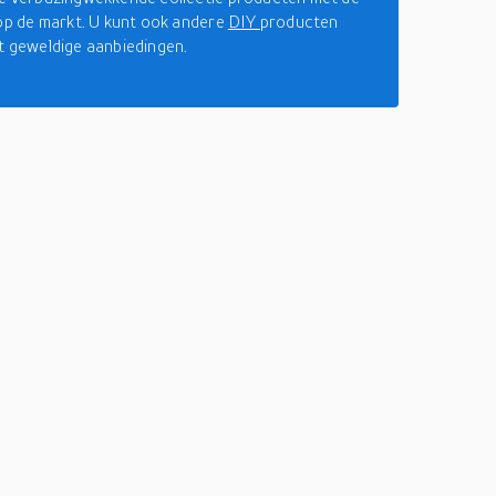
 op de markt. U kunt ook andere
DIY
producten
t geweldige aanbiedingen.