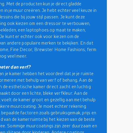
g. Met de producten kun je direct gladde
n in je muur creëren. Je hebt echter veel keuze in
essins die bij jouw stijl passen. Je kunt deze
ng ook kiezen om een dressoir te verbouwen,
bekleden, een laptophoes op maat te maken,
Je kunt er echter ook voor kiezen om de
an andere populaire merken te bekijken. En dat
Home, Fine Decor, Brewster Home Fashions, ferm
og veel meer.
beter dan verf?
n je kamer hebben het voordeel dat je je ruimte
ormeren met behulp van verf of behang. Aan de
n de esthetische kamer direct zacht en luchtig
akt door een lichte, bleke verfkleur. Aan de
 voelt de kamer groot en gezellig aan met behulp
kere muurcoating. Je moet echter rekening
bepaalde factoren zoals gebruiksgemak, prijs en
eid van de kamerruimte bij het kiezen van de beste
wee. Sommige muurcoatings zijn zeer duurzaam en
en slijtage door kinderen. Andere coatings