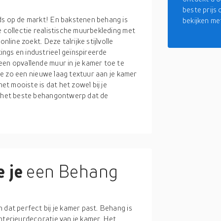
beste prijs
ds op de markt! En bakstenen behang is
bekijken me
e collectie realistische muurbekleding met
nline zoekt. Deze talrijke stijlvolle
ngs en industrieel geïnspireerde
een opvallende muur in je kamer toe te
 je zo een nieuwe laag textuur aan je kamer
het mooiste is dat het zowel bij je
s het beste behangontwerp dat de
 je
een Behang
 dat perfect bij je kamer past. Behang is
nterieurdecoratie van je kamer. Het