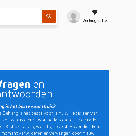
Verlanglijstje
Vragen
en
antwoorden
g is het beste voor thuis?
ehang is het beste voor je huis. Het is een van
erken van moderne woningdecoratie. En de reden
peel & stick behang wordt geleverd. Bovendien kun
lk moment verwijderen en vervangen door nieuw