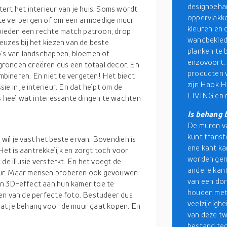
designbehan
ert het interieur van je huis. Soms wordt
oppervlakke
 te verbergen of om een armoedige muur
kleuren en d
ieden een rechte match patroon, drop
wandbekledi
uzes bij het kiezen van de beste
planken te 
o's van landschappen, bloemen of
enzovoort. 
gronden creëren dus een totaal decor. En
producten v
ombineren. En niet te vergeten! Het biedt
zijn Haok 
e in je interieur. En dat helpt om de
LIVING en n
us heel wat interessante dingen te wachten
Is behang 
De muren va
kunt transf
 wil je vast het beste ervan. Bovendien is
ene kant ka
t is aantrekkelijk en zorgt toch voor
worden gema
t de illusie versterkt. En het voegt de
andere kant
uur. Maar mensen proberen ook gevouwen
van een don
en 3D-effect aan hun kamer toe te
houden met 
ien van de perfecte foto. Bestudeer dus
veelzijdigh
at je behang voor de muur gaat kopen. En
van deze t
bestand teg