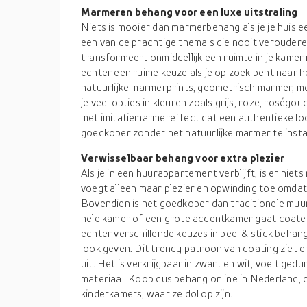
Marmeren behang voor een luxe uitstraling
Niets is mooier dan marmerbehang als je je huis een
een van de prachtige thema's die nooit verouderen
transformeert onmiddellijk een ruimte in je kamer 
echter een ruime keuze als je op zoek bent naar 
natuurlijke marmerprints, geometrisch marmer, me
je veel opties in kleuren zoals grijs, roze, roségo
met imitatiemarmereffect dat een authentieke look
goedkoper zonder het natuurlijke marmer te insta
Verwisselbaar behang voor extra plezier
Als je in een huurappartement verblijft, is er nie
voegt alleen maar plezier en opwinding toe omdat 
Bovendien is het goedkoper dan traditionele muur
hele kamer of een grote accentkamer gaat coaten
echter verschillende keuzes in peel & stick behan
look geven. Dit trendy patroon van coating ziet er
uit. Het is verkrijgbaar in zwart en wit, voelt gedu
materiaal. Koop dus behang online in Nederland, 
kinderkamers, waar ze dol op zijn.