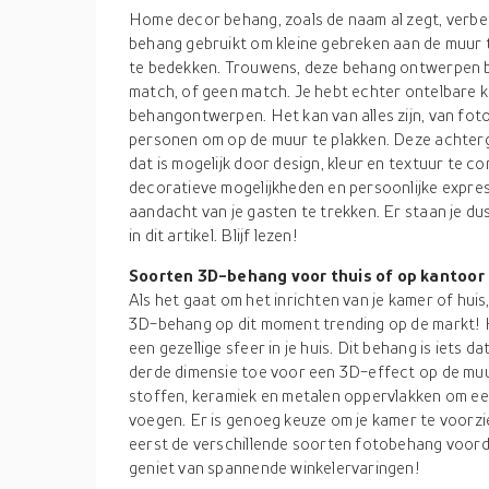
Home decor behang, zoals de naam al zegt, verbet
behang gebruikt om kleine gebreken aan de muur
te bedekken. Trouwens, deze behang ontwerpen b
match, of geen match. Je hebt echter ontelbare ke
behangontwerpen. Het kan van alles zijn, van fot
personen om op de muur te plakken. Deze achter
dat is mogelijk door design, kleur en textuur te c
decoratieve mogelijkheden en persoonlijke expressi
aandacht van je gasten te trekken. Er staan je d
in dit artikel. Blijf lezen!
Soorten 3D-behang voor thuis of op kantoor
Als het gaat om het inrichten van je kamer of huis,
3D-behang op dit moment trending op de markt! He
een gezellige sfeer in je huis. Dit behang is iets da
derde dimensie toe voor een 3D-effect op de m
stoffen, keramiek en metalen oppervlakken om e
voegen. Er is genoeg keuze om je kamer te voorz
eerst de verschillende soorten fotobehang voord
geniet van spannende winkelervaringen!