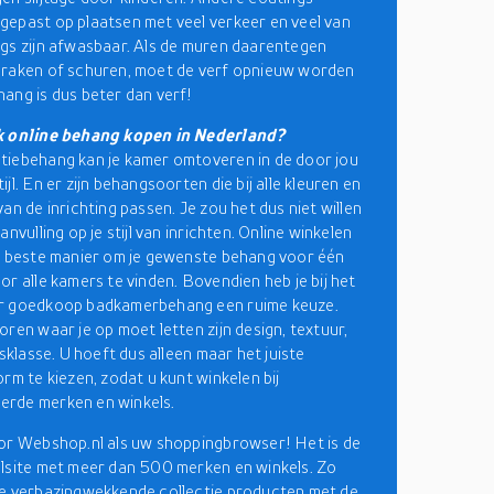
epast op plaatsen met veel verkeer en veel van
gs zijn afwasbaar. Als de muren daarentegen
 raken of schuren, moet de verf opnieuw worden
ang is dus beter dan verf!
k online behang kopen in Nederland?
iebehang kan je kamer omtoveren in de door jou
jl. En er zijn behangsoorten die bij alle kleuren en
an de inrichting passen. Je zou het dus niet willen
anvulling op je stijl van inrichten. Online winkelen
e beste manier om je gewenste behang voor één
or alle kamers te vinden. Bovendien heb je bij het
r goedkoop badkamerbehang een ruime keuze.
oren waar je op moet letten zijn design, textuur,
jsklasse. U hoeft dus alleen maar het juiste
orm te kiezen, zodat u kunt winkelen bij
rde merken en winkels.
or Webshop.nl als uw shoppingbrowser! Het is de
lsite met meer dan 500 merken en winkels. Zo
e verbazingwekkende collectie producten met de