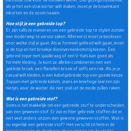
als je het een stuk korter wilt maken, moet je de bovenkant
inkorten en de zoom naaien.
Hoe stijl je een gebreide top?
Er zijn talloze manieren om een gebreide top te stylen zonder
een moderamp te veroorzaken. Allereerst moet je beslissen
voor welke stijl je gaat. Als je formeel gekleed wilt gaan, moet
je de top en het broekje dienovereenkomstig kiezen. Een
gebreid topje met sjaalkraag of een V-hals kan goed als
formele kleding. Je kunt ze allebei combineren met een
geklede broek, een flanellen broek of zelfs een rok. Als je je
casual wilt kleden, is een kabelgebreide top een goede keuze.
Toppen met gebreide kabels, jeans en kniehoge laarzen zijn
nietjes voor de winter die niet snel uit de mode zullen raken.
Wat is een gebreide stof?
Soms is het makkelijk om een gebreide stof te onderscheiden
van een geweven stof. Er zijn echter gebreide stoffen die er
niet veel anders uitzien dan gewone geweven stoffen. Wat is
nu eigenlijk een gebreide stof? Het verschil zit hem in de
manier waarop de draden in elkaar grijpen om de stof te