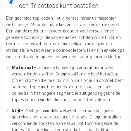
een Tricottops kunt bestellen
Een gebreide top kiezen lijkt in eerste instantie misschien
niet moeilijk. Maar de juiste kiezen is moeilijker dan je denkt.
Een van de redenen hiervoor is dat er veel verschillende
gebreide topjes zijn die van elkaar verschillen in stof, stijl en
textuur. Het wordt echter gemakkelijker om de juiste te
vinden als je weet waar je op moet letten. Hier zijn enkele tips
die je kunt volgen tijdens het winkelen voor gebreide kleding.
Materiaal -
Gebreide topjes zijn verkrijgbaar in veel
verschillende stoffen. Er zijn stoffen die heel betaalbaar
zijn en stoffen die heel duur zijn. Dus of je nu op zoek bent
naar een topje met het meeste nut of naar een luxe
collectie in het hogere segment, je zult genoeg gebreide
topjes kunnen vinden die aan je behoeften voldoen.
Stijl -
Zoals je inmiddels wel weet, is er aan stijl geen
gebrek als het gaat om gebreide topjes. Er zijn tientallen
verschillende soorten, van casual tot formele gebreide
topjes. Dus, hoe kies je een stijl die bij je past? Nou, je