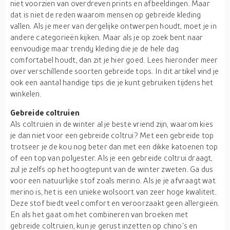
niet voorzien van overdreven prints en afbeeldingen. Maar
dat is niet de reden waarom mensen op gebreide kleding
vallen. Als je meer van dergelijke ontwerpen houdt, moet je in
andere categorieën kijken. Maar als je op zoek bent naar
eenvoudige maar trendy kleding die je de hele dag
comfortabel houdt, dan zit je hier goed. Lees hieronder meer
over verschillende soorten gebreide tops. In dit artikel vind je
ook een aantal handige tips die je kunt gebruiken tijdens het
winkelen.
Gebreide coltruien
Als coltruien in de winter al je beste vriend zijn, waarom kies
je dan niet voor een gebreide coltrui? Met een gebreide top
trotseer je de kou nog beter dan met een dikke katoenen top
of een top van polyester. Als je een gebreide coltrui draagt,
zul je zelfs op het hoogtepunt van de winter zweten. Ga dus
voor een natuurlijke stof zoals merino. Als je je afvraagt wat
merino is, het is een unieke wolsoort van zeer hoge kwaliteit.
Deze stof biedt veel comfort en veroorzaakt geen allergieën.
En als het gaat om het combineren van broeken met
gebreide coltruien, kun je gerust inzetten op chino's en