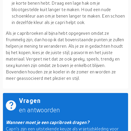
je korte benen hebt. Draag een lage hak om je
blootgestelde kuit langer te maken. Houd een nude
schoenkleur aan om je benen langer te maken. Een schoen
in dezelfde kleur als je capri helpt ook.
Als je capribroeken al bijna hebt opgegeven omdat ze
frummelig zijn, dan hoop ik dat bovenstaande punten je zullen
helpen je mening te veranderen. Als je ze in gedachten houdt
bij het kopen, kies je de juiste stijl, pasvorm en het juiste
materiaal. Vergeet niet dat ze ook geeky, speels, trendy en
sexy kunnen zijn omdat ze boven je enkelbot blijven.
Bovendien houden ze je koeler in de zomer en worden ze
meer geassocieerd met plezier en stijl.
Vragen
en antwoorden
Wanneer moet je een capribroek dragen?
Capri's zijn een uitstekende keuze als vrijetijdskleding voor