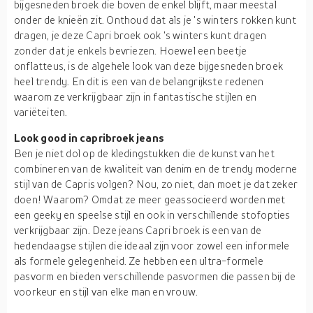
bijgesneden broek die boven de enkel blijft, maar meestal
onder de knieën zit. Onthoud dat als je 's winters rokken kunt
dragen, je deze Capri broek ook 's winters kunt dragen
zonder dat je enkels bevriezen. Hoewel een beetje
onflatteus, is de algehele look van deze bijgesneden broek
heel trendy. En dit is een van de belangrijkste redenen
waarom ze verkrijgbaar zijn in fantastische stijlen en
variëteiten.
Look good in capribroek jeans
Ben je niet dol op de kledingstukken die de kunst van het
combineren van de kwaliteit van denim en de trendy moderne
stijl van de Capris volgen? Nou, zo niet, dan moet je dat zeker
doen! Waarom? Omdat ze meer geassocieerd worden met
een geeky en speelse stijl en ook in verschillende stofopties
verkrijgbaar zijn. Deze jeans Capri broek is een van de
hedendaagse stijlen die ideaal zijn voor zowel een informele
als formele gelegenheid. Ze hebben een ultra-formele
pasvorm en bieden verschillende pasvormen die passen bij de
voorkeur en stijl van elke man en vrouw.