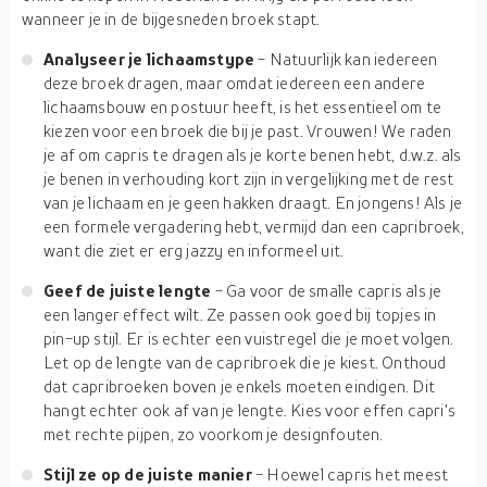
wanneer je in de bijgesneden broek stapt.
Analyseer je lichaamstype
- Natuurlijk kan iedereen
deze broek dragen, maar omdat iedereen een andere
lichaamsbouw en postuur heeft, is het essentieel om te
kiezen voor een broek die bij je past. Vrouwen! We raden
je af om capris te dragen als je korte benen hebt, d.w.z. als
je benen in verhouding kort zijn in vergelijking met de rest
van je lichaam en je geen hakken draagt. En jongens! Als je
een formele vergadering hebt, vermijd dan een capribroek,
want die ziet er erg jazzy en informeel uit.
Geef de juiste lengte
- Ga voor de smalle capris als je
een langer effect wilt. Ze passen ook goed bij topjes in
pin-up stijl. Er is echter een vuistregel die je moet volgen.
Let op de lengte van de capribroek die je kiest. Onthoud
dat capribroeken boven je enkels moeten eindigen. Dit
hangt echter ook af van je lengte. Kies voor effen capri's
met rechte pijpen, zo voorkom je designfouten.
Stijl ze op de juiste manier
- Hoewel capris het meest