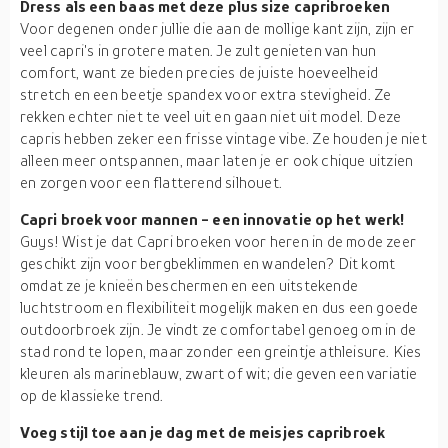
Dress als een baas met deze plus size capribroeken
Voor degenen onder jullie die aan de mollige kant zijn, zijn er
veel capri's in grotere maten. Je zult genieten van hun
comfort, want ze bieden precies de juiste hoeveelheid
stretch en een beetje spandex voor extra stevigheid. Ze
rekken echter niet te veel uit en gaan niet uit model. Deze
capris hebben zeker een frisse vintage vibe. Ze houden je niet
alleen meer ontspannen, maar laten je er ook chique uitzien
en zorgen voor een flatterend silhouet.
Capri broek voor mannen - een innovatie op het werk!
Guys! Wist je dat Capri broeken voor heren in de mode zeer
geschikt zijn voor bergbeklimmen en wandelen? Dit komt
omdat ze je knieën beschermen en een uitstekende
luchtstroom en flexibiliteit mogelijk maken en dus een goede
outdoorbroek zijn. Je vindt ze comfortabel genoeg om in de
stad rond te lopen, maar zonder een greintje athleisure. Kies
kleuren als marineblauw, zwart of wit; die geven een variatie
op de klassieke trend.
Voeg stijl toe aan je dag met de meisjes capribroek