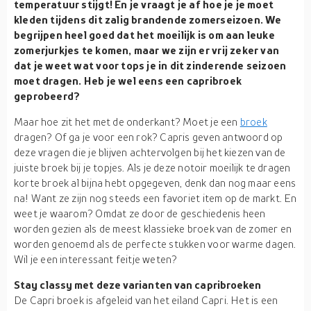
temperatuur stijgt! En je vraagt je af hoe je je moet
kleden tijdens dit zalig brandende zomerseizoen. We
begrijpen heel goed dat het moeilijk is om aan leuke
zomerjurkjes te komen, maar we zijn er vrij zeker van
dat je weet wat voor tops je in dit zinderende seizoen
moet dragen. Heb je wel eens een capribroek
geprobeerd?
Maar hoe zit het met de onderkant? Moet je een
broek
dragen? Of ga je voor een rok? Capris geven antwoord op
deze vragen die je blijven achtervolgen bij het kiezen van de
juiste broek bij je topjes. Als je deze notoir moeilijk te dragen
korte broek al bijna hebt opgegeven, denk dan nog maar eens
na! Want ze zijn nog steeds een favoriet item op de markt. En
weet je waarom? Omdat ze door de geschiedenis heen
worden gezien als de meest klassieke broek van de zomer en
worden genoemd als de perfecte stukken voor warme dagen.
Wil je een interessant feitje weten?
Stay classy met deze varianten van capribroeken
De Capri broek is afgeleid van het eiland Capri. Het is een