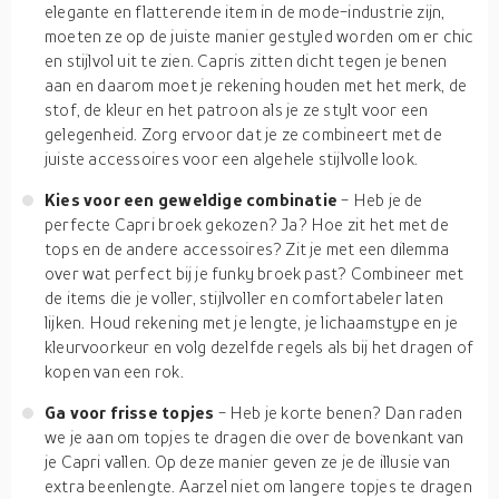
elegante en flatterende item in de mode-industrie zijn,
moeten ze op de juiste manier gestyled worden om er chic
en stijlvol uit te zien. Capris zitten dicht tegen je benen
aan en daarom moet je rekening houden met het merk, de
stof, de kleur en het patroon als je ze stylt voor een
gelegenheid. Zorg ervoor dat je ze combineert met de
juiste accessoires voor een algehele stijlvolle look.
Kies voor een geweldige combinatie
- Heb je de
perfecte Capri broek gekozen? Ja? Hoe zit het met de
tops en de andere accessoires? Zit je met een dilemma
over wat perfect bij je funky broek past? Combineer met
de items die je voller, stijlvoller en comfortabeler laten
lijken. Houd rekening met je lengte, je lichaamstype en je
kleurvoorkeur en volg dezelfde regels als bij het dragen of
kopen van een rok.
Ga voor frisse topjes
- Heb je korte benen? Dan raden
we je aan om topjes te dragen die over de bovenkant van
je Capri vallen. Op deze manier geven ze je de illusie van
extra beenlengte. Aarzel niet om langere topjes te dragen