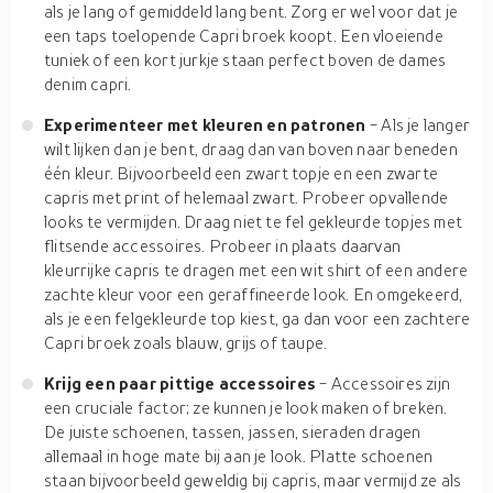
als je lang of gemiddeld lang bent. Zorg er wel voor dat je
een taps toelopende Capri broek koopt. Een vloeiende
tuniek of een kort jurkje staan perfect boven de dames
denim capri.
Experimenteer met kleuren en patronen
- Als je langer
wilt lijken dan je bent, draag dan van boven naar beneden
één kleur. Bijvoorbeeld een zwart topje en een zwarte
capris met print of helemaal zwart. Probeer opvallende
looks te vermijden. Draag niet te fel gekleurde topjes met
flitsende accessoires. Probeer in plaats daarvan
kleurrijke capris te dragen met een wit shirt of een andere
zachte kleur voor een geraffineerde look. En omgekeerd,
als je een felgekleurde top kiest, ga dan voor een zachtere
Capri broek zoals blauw, grijs of taupe.
Krijg een paar pittige accessoires
- Accessoires zijn
een cruciale factor; ze kunnen je look maken of breken.
De juiste schoenen, tassen, jassen, sieraden dragen
allemaal in hoge mate bij aan je look. Platte schoenen
staan bijvoorbeeld geweldig bij capris, maar vermijd ze als