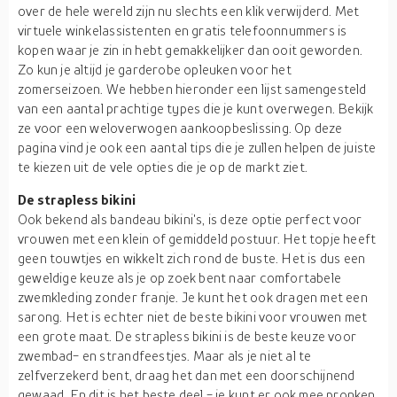
over de hele wereld zijn nu slechts een klik verwijderd. Met
virtuele winkelassistenten en gratis telefoonnummers is
kopen waar je zin in hebt gemakkelijker dan ooit geworden.
Zo kun je altijd je garderobe opleuken voor het
zomerseizoen. We hebben hieronder een lijst samengesteld
van een aantal prachtige types die je kunt overwegen. Bekijk
ze voor een weloverwogen aankoopbeslissing. Op deze
pagina vind je ook een aantal tips die je zullen helpen de juiste
te kiezen uit de vele opties die je op de markt ziet.
De strapless bikini
Ook bekend als bandeau bikini's, is deze optie perfect voor
vrouwen met een klein of gemiddeld postuur. Het topje heeft
geen touwtjes en wikkelt zich rond de buste. Het is dus een
geweldige keuze als je op zoek bent naar comfortabele
zwemkleding zonder franje. Je kunt het ook dragen met een
sarong. Het is echter niet de beste bikini voor vrouwen met
een grote maat. De strapless bikini is de beste keuze voor
zwembad- en strandfeestjes. Maar als je niet al te
zelfverzekerd bent, draag het dan met een doorschijnend
gewaad. En dit is het beste deel - je kunt er ook mee pronken