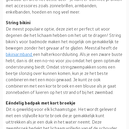
met accessoires zoals zonnebrillen, armbanden,
enkelbanden, hoeden en nog veel meer.
String bikini
De meest populaire optie, deze ziet er perfect uit voor
degenen die het lichaam hebben om het uit te dragen! String
bikini's voor badmode maken het mogelijk om gemakkelijk te
bewegen zonder het gevaar af te glijden. Meestal heeft de
bikiniarmband
een halterkoordsluiting. Als je een zware buste
hebt, dan is dit een no-no voor jou omdat het geen optimale
ondersteuning biedt. Omdat stringzwempakken soms een
beetje slonzig over kunnen komen, kun je ze het beste
combineren met een mooi gewaad. Je kunt ze ook
combineren met een korte broek en een blouse als je gaat
zonnebaden of luieren op het strand of bij het zwembad.
Eéndelig badpak met kort broekje
Dit is geweldig voor elk lichaamstype. Het wordt geleverd
met een stijlvolle korte broek die je gemakkelijk kunt
uittrekken als je een duik in het water neemt. Deze
zwembroek bedekt het lichaam volledig vanaf de schouder