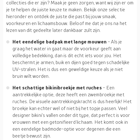
collecties die er zijn? Maak je geen zorgen, want wij zijn er om
je te helpen de juiste keuze te maken. Bekijk onze selectie
hieronder en ontdek de juiste die past bij jouw smaak,
voorkeuren en lichaamsbouw. Beloof me dat je ons na het
lezen van dit gedeelte later dankbaar zult zijn.
Het eendelige badpak met lange mouwen
- Als je
graag het water in gaat maar de voorkeur geeft aan
volledige bedekking, dan is dit echt iets voor jou. Het
beschermt je armen, buik en dijen goed tegen schadelijke
UV-stralen. Het is dus een geweldige keuze als je niet
bruin wilt worden.
Het schattige bikinibroekje met ruches
- Een
aantrekkelijke optie, deze heeft een zwembroekje met
ruches. De visuele aantrekkingskracht is dus heerlijk! Het
broekje kan echter wel of niet bij het topje passen. Veel
designer bikini's vallen onder dit type, dat perfect is voor
vrouwen met een getonifieerd lichaam. Het komt ook in
een eendelige badmode-optie voor degenen die een
beetje bewust zijn.