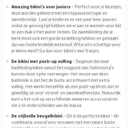
Amazing bikini's voor juniors
- Perfect voor je kleintjes,
deze worden geleverd met een bijpassend topje en
zwembroekje. Laat je kinderen ze een paar keer passen,
zodat ze genoeg tijd hebben om eraan te wennen voordat
ze een duik in het water nemen. De zwemkleding die je
kiest moet ook een goede bedekking hebben en gemaakt
zijn van huidvriendelijk materiaal. Wil je iets schattigs voor
je kleine meid? Ga dan voor bikini's met franjes.
De bikini met push-up vulling
- Degenen die naar
badkleding kijken vanuit het oogpunt van fashionista's
kunnen deze optie overwegen. Het mooie van deze
badmode is dat het de buste accentueert met extra
vulling. Het werkt hetzelfde als een push-up bh en ziet er
geweldig uit voor strand- en zwembadfeestjes. Natuurlijk
kunt u het ook op verschillende manieren accessoriëren
om u te onderscheiden van de massa.
De stijlvolle beugelbikini
- Dit is de perfecte bikini - bh
combinatie, vooral voor vrouwen met een zware buste.