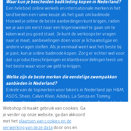
Waar kun je bescheiden badkleding kopen in Nederland?
Een heleboel online winkels en internationale merken in het
land bieden een ruime keuze als het gaat om badmode.
Hoewel je online de beste aanbiedingen kunt krijgen, raden
we je aan om eerst naar een lingeriewinkel te gaan om te
kijken wat jou goed staat. Je kunt de verkoopster vragen
naar je maat, aanbevelingen doen voor je lichaamstype en
andere vragen stellen. Als je eenmaal weet wat het beste bij
je past, kun je online badmode kopen. Zorg er echter wel voor
dat u productbeschrijvingen en klantbeoordelingen leest om
het beste waar voor uw geld te krijgen.
Welke zijn de beste merken die eendelige zwempakken
aanbieden in Nederland?
Enkele van de topmerken voor bikini's in Nederland zijn H&M,
ASOS, Shein, Calvin Klein, Adidas, La Senza en Tommy
Hilfiger. Natuurlijk kunt u ook de uitgebreide collectie bikini's
Webshop.nl maakt gebruik van cookies. Ga
van Victoria's Secret bekijken. Hier op Webshop.nl kunt u
je verder op onze website, ga dan akkoord
ook de beste winkels ontdekken voor meer fantastische
met het
plaatsen van cookies en de
opties. Wij zijn de beste
productzoekmachine
waar u
verwerking van deze data
door ons en
fantastische bikinistijlen kunt vinden, zoals
beugelbikini
, bikini