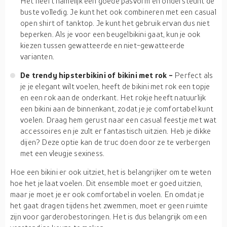
Het heeft namelijk een goede pasvorm en ondersteunt de
buste volledig. Je kunt het ook combineren met een casual
open shirt of tanktop. Je kunt het gebruik ervan dus niet
beperken. Als je voor een beugelbikini gaat, kun je ook
kiezen tussen gewatteerde en niet-gewatteerde
varianten.
De trendy hipsterbikini of bikini met rok -
Perfect als
je je elegant wilt voelen, heeft de bikini met rok een topje
en een rok aan de onderkant. Het rokje heeft natuurlijk
een bikini aan de binnenkant, zodat je je comfortabel kunt
voelen. Draag hem gerust naar een casual feestje met wat
accessoires en je zult er fantastisch uitzien. Heb je dikke
dijen? Deze optie kan de truc doen door ze te verbergen
met een vleugje sexiness.
Hoe een bikini er ook uitziet, het is belangrijker om te weten
hoe het je laat voelen. Dit ensemble moet er goed uitzien,
maar je moet je er ook comfortabel in voelen. En omdat je
het gaat dragen tijdens het zwemmen, moet er geen ruimte
zijn voor garderobestoringen. Het is dus belangrijk om een