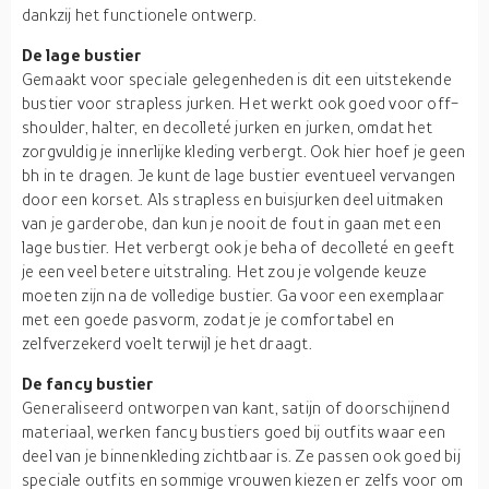
dankzij het functionele ontwerp.
De lage bustier
Gemaakt voor speciale gelegenheden is dit een uitstekende
bustier voor strapless jurken. Het werkt ook goed voor off-
shoulder, halter, en decolleté jurken en jurken, omdat het
zorgvuldig je innerlijke kleding verbergt. Ook hier hoef je geen
bh in te dragen. Je kunt de lage bustier eventueel vervangen
door een korset. Als strapless en buisjurken deel uitmaken
van je garderobe, dan kun je nooit de fout in gaan met een
lage bustier. Het verbergt ook je beha of decolleté en geeft
je een veel betere uitstraling. Het zou je volgende keuze
moeten zijn na de volledige bustier. Ga voor een exemplaar
met een goede pasvorm, zodat je je comfortabel en
zelfverzekerd voelt terwijl je het draagt.
De fancy bustier
Generaliseerd ontworpen van kant, satijn of doorschijnend
materiaal, werken fancy bustiers goed bij outfits waar een
deel van je binnenkleding zichtbaar is. Ze passen ook goed bij
speciale outfits en sommige vrouwen kiezen er zelfs voor om