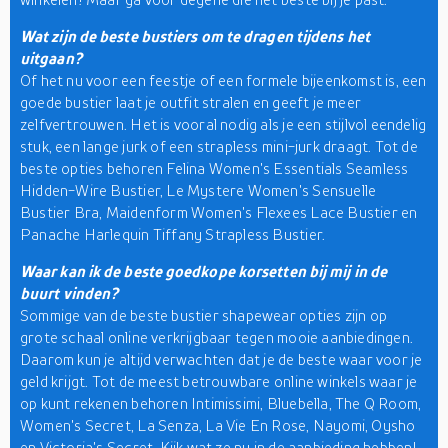
Wat zijn de beste bustiers om te dragen tijdens het
uitgaan?
Of het nu voor een feestje of een formele bijeenkomst is, een
goede bustier laat je outfit stralen en geeft je meer
zelfvertrouwen. Het is vooral nodig als je een stijlvol eendelig
stuk, een lange jurk of een strapless mini-jurk draagt. Tot de
beste opties behoren Felina Women's Essentials Seamless
Hidden-Wire Bustier, Le Mystere Women's Sensuelle
Bustier Bra, Maidenform Women's Flexees Lace Bustier en
Panache Harlequin Tiffany Strapless Bustier.
Waar kan ik de beste goedkope korsetten bij mij in de
buurt vinden?
Sommige van de beste bustier shapewear opties zijn op
grote schaal online verkrijgbaar tegen mooie aanbiedingen.
Daarom kun je altijd verwachten dat je de beste waar voor je
geld krijgt. Tot de meest betrouwbare online winkels waar je
op kunt rekenen behoren Intimissimi, Bluebella, The Q Room,
Women's Secret, La Senza, La Vie En Rose, Nayomi, Oysho
en Victoria's Secret. Kijk wat ze nu in de aanbieding hebben!