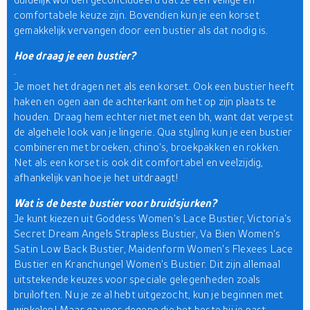
comfortabele keuze zijn. Bovendien kun je een korset
gemakkelijk vervangen door een bustier als dat nodig is.
Hoe draag je een bustier?
.
Je moet het dragen net als een korset. Ook een bustier heeft
haken en ogen aan de achterkant om het op zijn plaats te
houden. Draag hem echter niet met een bh, want dat verpest
de algehele look van je lingerie. Qua styling kun je een bustier
combineren met broeken, chino's, broekpakken en rokken.
Net als een korset is ook dit comfortabel en veelzijdig,
afhankelijk van hoe je het uitdraagt!
Wat is de beste bustier voor bruidsjurken?
Je kunt kiezen uit Goddess Women's Lace Bustier, Victoria's
Secret Dream Angels Strapless Bustier, Va Bien Women's
Satin Low Back Bustier, Maidenform Women's Flexees Lace
Bustier en Kranchungel Women's Bustier. Dit zijn allemaal
uitstekende keuzes voor speciale gelegenheden zoals
bruiloften. Nu je ze al hebt uitgezocht, kun je beginnen met
winkelen! Maar ga voor degene die het beste bij je past.