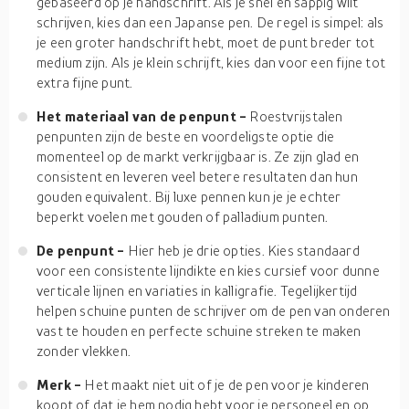
gebaseerd op je handschrift. Als je snel en sappig wilt
schrijven, kies dan een Japanse pen. De regel is simpel: als
je een groter handschrift hebt, moet de punt breder tot
medium zijn. Als je klein schrijft, kies dan voor een fijne tot
extra fijne punt.
Het materiaal van de penpunt -
Roestvrijstalen
penpunten zijn de beste en voordeligste optie die
momenteel op de markt verkrijgbaar is. Ze zijn glad en
consistent en leveren veel betere resultaten dan hun
gouden equivalent. Bij luxe pennen kun je je echter
beperkt voelen met gouden of palladium punten.
De penpunt -
Hier heb je drie opties. Kies standaard
voor een consistente lijndikte en kies cursief voor dunne
verticale lijnen en variaties in kalligrafie. Tegelijkertijd
helpen schuine punten de schrijver om de pen van onderen
vast te houden en perfecte schuine streken te maken
zonder vlekken.
Merk -
Het maakt niet uit of je de pen voor je kinderen
koopt of dat je hem nodig hebt voor je personeel en op