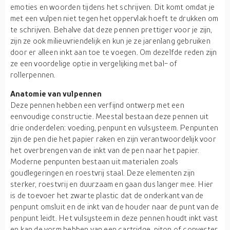
emoties en woorden tijdens het schrijven. Dit komt omdat je
met een vulpen niet tegen het oppervlak hoeft te drukken om
te schrijven. Behalve dat deze pennen prettiger voor je zijn,
zijn ze ook milieuvriendelijk en kun je ze jarenlang gebruiken
door er alleen inkt aan toe te voegen. Om dezelfde reden zijn
ze een voordelige optie in vergelijking met bal- of
rollerpennen.
Anatomie van vulpennen
Deze pennen hebben een verfijnd ontwerp met een
eenvoudige constructie. Meestal bestaan deze pennen uit
drie onderdelen: voeding, penpunt en vulsysteem. Penpunten
zijn de pen die het papier raken en zijn verantwoordelijk voor
het overbrengen van de inkt van de pen naar het papier.
Moderne penpunten bestaan uit materialen zoals
goudlegeringen en roestvrij staal. Deze elementen zijn
sterker, roestvrij en duurzaam en gaan dus langer mee. Hier
is de toevoer het zwarte plastic dat de onderkant van de
penpunt omsluit en de inkt van de houder naar de punt van de
penpunt leidt. Het vulsysteem in deze pennen houdt inkt vast
en kan de vorm hebben van een cartridge, piton of converter,