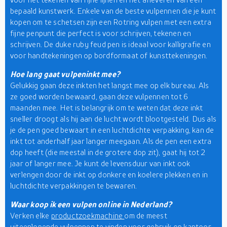
bepaald kunstwerk. Enkele van de beste vulpennen die je kunt
kopen om te schetsen zijn een Rotring vulpen met een extra
fijne penpunt die perfect is voor schrijven, tekenen en
schrijven. De duke ruby feud pen is ideaal voor kalligrafie en
voor handtekeningen op bordformaat of kunsttekeningen.
Hoe lang gaat vulpeninkt mee?
Gelukkig gaan deze inkten het langst mee op elk bureau. Als
ze goed worden bewaard, gaan deze vulpennen tot 6
maanden mee. Het is belangrijk om te weten dat deze inkt
sneller droogt als hij aan de lucht wordt blootgesteld. Dus als
je de pen goed bewaart in een luchtdichte verpakking, kan de
inkt tot anderhalf jaar langer meegaan. Als de pen een extra
dop heeft (die meestal in de grotere dop zit), gaat hij tot 2
jaar of langer mee. Je kunt de levensduur van inkt ook
verlengen door de inkt op donkere en koelere plekken en in
luchtdichte verpakkingen te bewaren.
Waar koop ik een vulpen online in Nederland?
Verken elke
productzoekmachine
om de meest
uiteenlopende vulpennen te vinden voor gebruik op kantoor