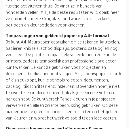
rustige activiteiten thuis. Je vindt ze in bundels van
honderden vellen. Als je de beste resultaten wilt, combineer
ze dan met andere Crayola schrijfwaren zoals markers,
potloden en kleurpotloden voor kinderen.
Toepassingen van gekleurd papier op A4-formaat
Je kunt A4-kleurpapier gebruiken om te tekenen, knutselen,
papieren knipsels, schooldisplays, posters, catalogi en nog
veel meer. De printercompatibele vellen kunnen zelfs in de
printers, zodat je gemakkelijk aan professionele projecten
kunt werken. Je kunt ze gebruiken voor projecten en
documentatie die aandacht vragen. Als je bouwpapier in bulk
of als set koopt, kun je schoolprojecten, documenten,
catalogi, tijdschriften enz. inkleuren. Bovendien hoef je niet
te investeren in dure kleurendruk als je kleurrijke vellen in
handen hebt. Je kunt verschillende kleuren in je projecten
verwerken en alleen zwarte bedrukking gebruiken. Op deze
manier hoef je geen compromissen te sluiten op het gebied
van kleuren en wordt het werk voltooid tegen lage kosten.
Over zwart bouwpapier, metallic papier & meer