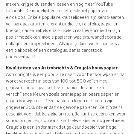
maken, krijg je duizenden ideeën en nog meer YouTube-
tutorials. De mogelijkheden met gekleurd papier zijn
eindeloos. Enkele populaire knutselideeën zijn kerstkaarten,
verjaardagskaarten, dierentuindieren, reisfolio, papieren
boeket, cadeaulabels enz. Enkele creatieve projecten zijn
papiermozaïeken, mooie papieren waaiers, wanddecoratie,
collages en nog veel meer. Als jij of je kind werkt aan iets als
een plakboek of een catalogus, dan is cardstock
ongeëvenaard.
Kwaliteiten van Astrobrights & Crayola bouwpapier
Astrobrights is een populaire naam voor het bouwpapier dat
wordt verkocht in sets van 100 tot 500 vellen met
gelijksoortig of geassorteerd papier. Je vindt ze in
verschillende kleuren zoals oranje papier, paars papier en
groen bouwpapier. Deze papieren lopen niet uit en zijn
ongeveer 20% dikker dan de gewone papieren. Ze zijn zelfs
geschikt voor dubbelzijdig printen. Je kunt ze gebruiken voor
schoolprojecten, coupons, knutselwerkjes en nog veel meer.
Crayola is een ander merk dat gekleurd papier van hoge
kwaliteit biedt voor artistieke projecten, knutselwerkjes en