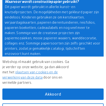
Waarvoor wordt constructiepapier gebruikt?
Dit papier wordt gebruikt in allerlei kunst- en
knutselprojecten. De mogelijkheden met gekleurd papier zijn
eindeloos. Kinderen gebruiken ze om kerstkaarten,
verjaardagskaarten, papieren dierentuindieren, reisfolios,
papieren boeketten, cadeaulabels en nog veel meer te
maken. Sommige van de creatieve projecten zijn
papiermozaïeken, mooie papieren waaiers, wanddecoratie,
collages enz. Sommige papiersoorten zijn zelfs geschikt voor
printers, zodat je gemakkelijk catalogi, tijdschriften
enzovoort kunt maken.
Webshop.nl maakt gebruik van cookies. Ga
We hopen dat de bovenstaande informatie je naar de juiste
je verder op onze website, ga dan akkoord
papierset brengt. Als u zich afvraagt waar u moet beginnen,
met het
plaatsen van cookies en de
zoek dan niet verder want u bent op de juiste plaats. Op
verwerking van deze data
door ons en
Webshop.nl wacht u een ruime collectie bouwpapieren. U
vermelde partners.
vindt hier de beste merken op onze
productzoekmachine
zoals Rainbow, Tru-Ray, Art Street en SunWorks. Dus wacht
niet te lang en pak de beste zolang de voorraad strekt.
Akkoord