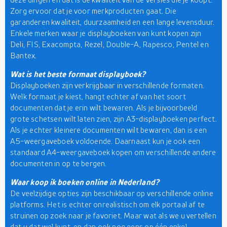
Zorg ervoor dat je voor merkproducten gaat. Die
garanderen kwaliteit, duurzaamheid en een lange levensduur.
Enkele merken waar je displayboeken van kunt kopen zijn
Deli, FIS, Exacompta, Rezel, Double-A, Rapesco, Pentel en
Bantex.
Wat is het beste formaat displayboek?
Displayboeken zijn verkrijgbaar in verschillende formaten.
Welk formaat je kiest, hangt echter af van het soort
documenten dat je erin wilt bewaren. Als je bijvoorbeeld
grote schetsen wilt laten zien, zijn A3-displayboeken perfect.
Als je echter kleinere documenten wilt bewaren, dan is een
A5-weergaveboek voldoende. Daarnaast kun je ook een
standaard A4-weergaveboek kopen om verschillende andere
documenten in op te bergen.
Waar koop ik boeken online in Nederland?
De veelzijdige opties zijn beschikbaar op verschillende online
platforms. Het is echter onrealistisch om elk portaal af te
struinen op zoek naar je favoriet. Maar wat als we u vertellen
dat u dat wel kunt, en dan ook nog eens op één enkel