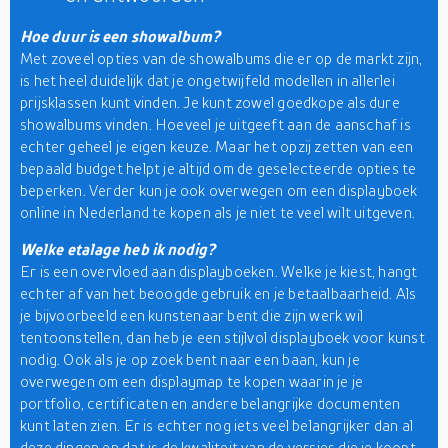
Hoe duur is een showalbum?
Met zoveel opties van de showalbums die er op de markt zijn,
is het heel duidelijk dat je ongetwijfeld modellen in allerlei
prijsklassen kunt vinden. Je kunt zowel goedkope als dure
showalbums vinden. Hoeveel je uitgeeft aan de aanschaf is
echter geheel je eigen keuze. Maar het opzij zetten van een
bepaald budget helpt je altijd om de geselecteerde opties te
beperken. Verder kun je ook overwegen om een displayboek
online in Nederland te kopen als je niet te veel wilt uitgeven.
Welke etalage heb ik nodig?
Er is een overvloed aan displayboeken. Welke je kiest, hangt
echter af van het beoogde gebruik en je betaalbaarheid. Als
je bijvoorbeeld een kunstenaar bent die zijn werk wil
tentoonstellen, dan heb je een stijlvol displayboek voor kunst
nodig. Ook als je op zoek bent naar een baan, kun je
overwegen om een displaymap te kopen waarin je je
portfolio, certificaten en andere belangrijke documenten
kunt laten zien. Er is echter nog iets veel belangrijker dan al
deze dingen en dat is de kwaliteit van de versies die je koopt.