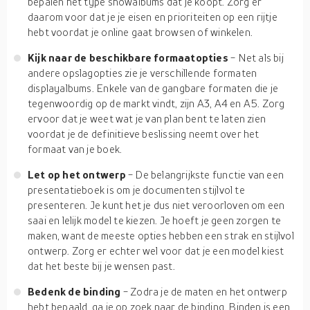
bepalen het type showalbums dat je koopt. Zorg er
daarom voor dat je je eisen en prioriteiten op een rijtje
hebt voordat je online gaat browsen of winkelen.
Kijk naar de beschikbare formaatopties
- Net als bij
andere opslagopties zie je verschillende formaten
displayalbums. Enkele van de gangbare formaten die je
tegenwoordig op de markt vindt, zijn A3, A4 en A5. Zorg
ervoor dat je weet wat je van plan bent te laten zien
voordat je de definitieve beslissing neemt over het
formaat van je boek.
Let op het ontwerp
- De belangrijkste functie van een
presentatieboek is om je documenten stijlvol te
presenteren. Je kunt het je dus niet veroorloven om een
saai en lelijk model te kiezen. Je hoeft je geen zorgen te
maken, want de meeste opties hebben een strak en stijlvol
ontwerp. Zorg er echter wel voor dat je een model kiest
dat het beste bij je wensen past.
Bedenk de binding
- Zodra je de maten en het ontwerp
hebt bepaald, ga je op zoek naar de binding. Binden is een