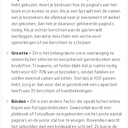
hebt gekozen, moet je beslissen hoe de pagina's van het
boek eruit komen te zien. Als je een lijst wilt met de namen
van je bezoekers die allemaal naar je evenement of winkel
zijn gekomen, dan heb je daarvoor gelinieerde pagina's
nodig. Als je echter berichten van de gasten wilt
vastleggen, dan wil je misschien een sectie voor
opmerkingen of om berichten te schrijven.
Grootte -
Dit is het belangrijkste om in overweging te
nemen bij het selecteren van polaroid gastenboeken voor
bruiloften. Trouwens, uit feiten blijkt dat je ruimte nodig
hebt voor 60-70% van je bezoekers, omdat families en
stellen meestal samen vol zitten. Stel dat je 100 gasten
hebt, zorg er dan voor dat je gastenboek een capaciteit
heeft van 70 berichten of handtekeningen.
Binden -
Dit is een andere factor die opvalt bij het online
kopen van fotogastenboeken. Gewoonlijk wordt een
plakboek of fotoalbum na ingebonden om het juiste aantal
pagina's en de juiste stijl toe te voegen. Bovendien wordt
het gebonden met een bindpaal en schroef. Zo kun je de