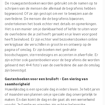
De rouwgastenboeken worden gebruikt om de namen op te
schrijven van de mensen die allemaal de begrafenis hebben
bijgewoond. Of ze zijn gestopt om eer te bewijzen aan de
overledene. De mensen die de begrafenis bijwonen,
ondertekenen het boek echter met details en opmerkingen.
Het is een manier om je dankbaarheid of liefde te uiten voor
de overledene die je ziel heeft geraakt en je leven voorgoed
heeft beïnvloed. Er zijn echter veel bezoekersboeken online
verkrijgbaar die verschillen in grootte en ontwerp op de
pagina of omslag. Er zijn boeken met gedrukte
boodschappen, sterrendesigns en accenten in zilverfolie. Er
zijn echter ook gastenboeken voor de begrafenis die worden
geleverd met 4×4 foto's van de overledene die aan de omslag
zijn bevestigd.
Gastenboeken voor een bruiloft - Een viering van
saamhorigheid
Huwelijksdag is een speciale dag in ieders leven. Je hebt jaren
of maanden van plannen om je speciale dag onvergetelijk te
maken. En dan komt de dag en die gaat als een wervelwind
voorbij. Je familie en vrienden zijn echter belangrijke