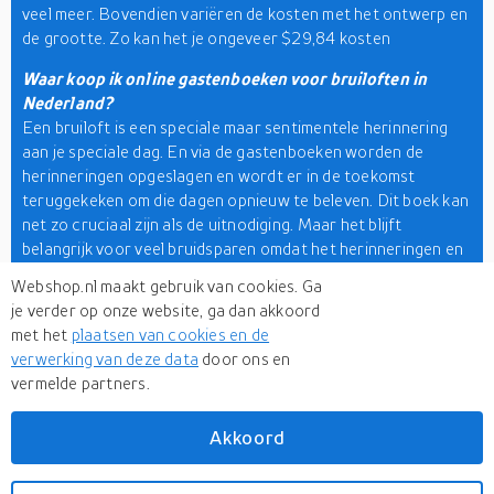
veel meer. Bovendien variëren de kosten met het ontwerp en
de grootte. Zo kan het je ongeveer $29,84 kosten
Waar koop ik online gastenboeken voor bruiloften in
Nederland?
Een bruiloft is een speciale maar sentimentele herinnering
aan je speciale dag. En via de gastenboeken worden de
herinneringen opgeslagen en wordt er in de toekomst
teruggekeken om die dagen opnieuw te beleven. Dit boek kan
net zo cruciaal zijn als de uitnodiging. Maar het blijft
belangrijk voor veel bruidsparen omdat het herinneringen en
de beste wensen van familie en vrienden bevat. Als u er dus
Webshop.nl maakt gebruik van cookies. Ga
een wilt kopen voor uw volgende boodschappen, dan moet u
je verder op onze website, ga dan akkoord
kiezen voor een betrouwbare winkelpartner zoals
met het
plaatsen van cookies en de
Webshop.nl. Het is verbonden met meer dan 500 merken.
verwerking van deze data
door ons en
vermelde partners.
En enkele daarvan zijn Ginger Ray, Christian Lacroix,
Smythson en nog veel meer. Zo kunt u genieten van talloze
collecties producten met ongelooflijke prijskaartjes.
Akkoord