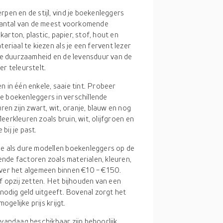
rpen en de stijl, vind je boekenleggers
 aantal van de meest voorkomende
karton, plastic, papier, stof, hout en
riaal te kiezen als je een fervent lezer
de duurzaamheid en de levensduur van de
er teleurstelt.
en in één enkele, saaie tint. Probeer
je boekenleggers in verschillende
en zijn zwart, wit, oranje, blauw en nog
leerkleuren zoals bruin, wit, olijfgroen en
bij je past.
pe als dure modellen boekenleggers op de
lende factoren zoals materialen, kleuren,
 over het algemeen binnen €10 - €150.
f opzij zetten. Het bijhouden van een
nodig geld uitgeeft. Bovenal zorgt het
gelijke prijs krijgt.
 vandaag beschikbaar zijn behoorlijk