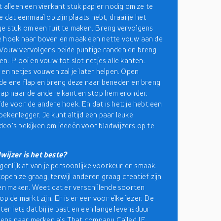
t alleen een vierkant stuk papier nodig om ze te
e dat eenmaal op zijn plaats hebt, draai je het
e stuk om een ruit te maken. Breng vervolgens
e hoek naar boven en maak een nette vouw aan de
Vouw vervolgens beide puntige randen en breng
en. Plooi en vouw tot slot netjes alle kanten.
 en netjes vouwen zal je later helpen. Open
de ene flap en breng deze naar beneden en breng
lap naar de andere kant en stop hem eronder.
de voor de andere hoek. En dat is het; je hebt een
ekenlegger. Je kunt altijd een paar leuke
eo's bekijken om ideeën voor bladwijzers op te
wijzer is het beste?
genlijk af van je persoonlijke voorkeur en smaak.
pen ze graag, terwijl anderen graag creatief zijn
een maken. Weet dat er verschillende soorten
op de markt zijn. Er is er een voor elke lezer. De
ter iets dat bij je past en een lange levensduur
 eens naar merken als That company Called IF,