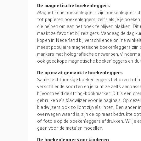
De magnetische boekenleggers
Magnetische boekenleggers zijn boekenleggers die 
tot papieren boekenleggers, zelfs als je je boek
die helpen om aan het boek te blijven plakken. Di
maakt ze favoriet bij reizigers. Vandaag de dag k
kopen in Nederland bij verschillende online winke
meest populaire magnetische boekenleggers zijn 
markers met holografische ontwerpen, vlindermark
ook goedkope magnetische boekenleggers en dur
De op maat gemaakte boekenleggers
Saaie rechthoekige boekenleggers behoren tot he
verschillende soorten en je kunt ze zelfs aanpas
bijvoorbeeld de string-bookmarker. Dit is een cr
gebruiken als bladwijzer voor je pagina's. Op de
bladwijzers ook zo licht zijn als linten. Een ande
overwegen waard is, zijn de op maat bedrukte opti
of foto's op de boekenleggers afdrukken. Wil je ec
gaan voor de metalen modellen.
De boekenlegger voor kinderen