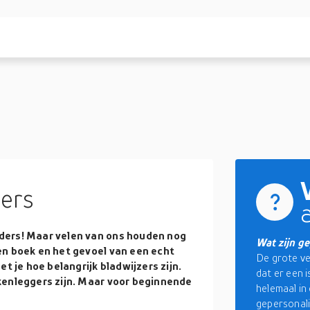
ers
ders! Maar velen van ons houden nog
Wat zijn g
en boek en het gevoel van een echt
De grote v
t je hoe belangrijk bladwijzers zijn.
dat er een i
kenleggers zijn. Maar voor beginnende
helemaal in
gepersonali