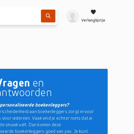
Verlanglijstje
Vragen
en
antwoorden
epersonaliseerde boekenleggers?
erscheidenheid aan boekenleggers zorgt ervoor
s voor iedereen. Vaak vind je echter niets dat je
 de smaak valt. Dan komen deze
seerde boekenleggers goed van pas. Je kunt