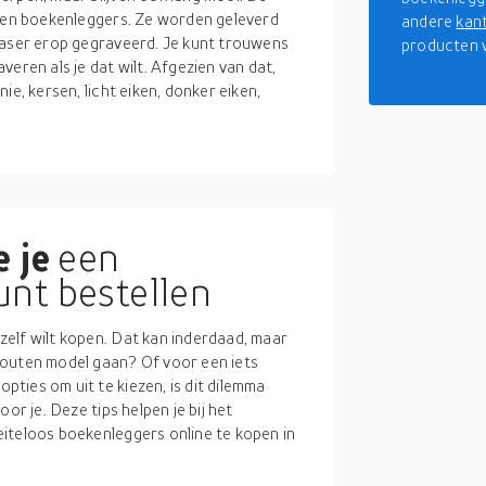
uten boekenleggers. Ze worden geleverd
andere
kan
laser erop gegraveerd. Je kunt trouwens
producten v
eren als je dat wilt. Afgezien van dat,
ie, kersen, licht eiken, donker eiken,
 je
een
nt bestellen
elf wilt kopen. Dat kan inderdaad, maar
houten model gaan? Of voor een iets
ties om uit te kiezen, is dit dilemma
or je. Deze tips helpen je bij het
iteloos boekenleggers online te kopen in