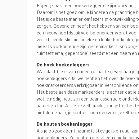
Eigenlijk past een boekenlegger die jij mooi vindt, 
Daarom is het goed om je kinderen de prachtige 
Het is de beste manier om lezers in ontwikkeling
zorgen. Bovendien heeft het hebben van een boe
een nieuw hoofdstuk veel belonender wordt voor j
verschillende slimme, unieke en leuke boekenlegge
meest voorkomende zijn dierenmarkers, snoopy-m
ruimtethema, gepersonaliseerd met een naam en 
De hoek boekenleggers
Wat dacht je ervan om een draai te geven aan je g
boekenleggers? Ja, we hebben het over de hoekma
hoekmarkeerders verkrijgbaar in verschillende ont
Het beste aan deze markeerders is echter dat je e
wat je nodig hebt zijn een paar essentiële onderd
papier en lijm. Als je ze zelf maakt, kun je het bes
niet duurzaam, je kunt er toch een voor jezelf on
De houten boekenlegger
Als je op zoek bent naar iets stevigers en duurza
boekenleggers. Ze hebben niet alleen unieke ontw