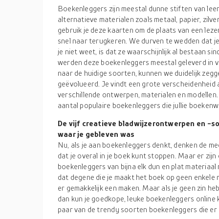
Boekenleggers zijn meestal dunne stiften van leer,
alternatieve materialen zoals metaal, papier, zilve
gebruik je deze kaarten om de plaats van een lezer
snel naar terugkeren. We durven te wedden dat j
je niet weet, is dat ze waarschijnlijk al bestaan 
werden deze boekenleggers meestal geleverd in ve
naar de huidige soorten, kunnen we duidelijk zegge
geëvolueerd. Je vindt een grote verscheidenheid
verschillende ontwerpen, materialen en modellen.
aantal populaire boekenleggers die jullie boeke
De vijf creatieve bladwijzerontwerpen en -so
waar je gebleven was
Nu, als je aan boekenleggers denkt, denken de me
dat je overal in je boek kunt stoppen. Maar er zijn
boekenleggers van bijna elk dun en plat materiaa
dat degene die je maakt het boek op geen enkele
er gemakkelijk een maken. Maar als je geen zin he
dan kun je goedkope, leuke boekenleggers online
paar van de trendy soorten boekenleggers die er 