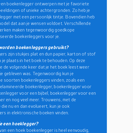
 een boekenlegger ontwerpen met je favoriete
beeldingen of unieke achtergronden. Zo heb je
egger met een persoonlijk tintje. Bovendien heb
model dat aan je wensen voldoet. Verschillende
merken maken tegenwoordig goedkope
seerde boekenleggers voor je.
worden boekenleggers gebruikt?
rs zijn stukjes plat en dun papier, karton of stof
en je plaats in het boek te behouden. Op deze
je de volgende keer dat je het boek leest weer
je gebleven was. Tegenwoordig kun je
de soorten boekenleggers vinden, zoals een
elamineerde boekenlegger, boekenlegger voor
enlegger voor een bijbel, boekenlegger voor een
ner en nog veel meer. Trouwens, met de
 die nu en dan evolueert, kun je ook
rs in elektronische boeken vinden.
e een hoeklegger?
an een hoek boekenlegger is heel eenvoudig,