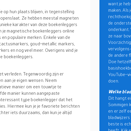
want je heb
maken. Als j
op hun plaats blijven, in tegenstelling
rechthoekig
en openslaat. Ze hebben meestal magneten
de onderst
t unieke karakter van deze boekenleggers
onderkant. 
un je magnetische boekenleggers online
ze naar bov
ls en populaire merken. Enkele van de
Voorzichtig
cactusmarkers, goud-metallic markers,
vervolgens 
ers en nog veel meer. Overigens vind je
de andere f
e boekenleggers.
Doe hetzelf
basishoekbo
t verleden. Tegenwoordig zijn er
YouTube-vid
sen aan je eigen wensen. Neem
doen.
eatieve manier om een touwtje te
Welke blad
zelfde manier kunnen aangepaste
Dit hangt ei
r interessant type boekenlegger dat het
Sommigen ko
es. Hiermee kun je je favoriete berichten
en er zelf 
hter iets duurzaams, dan kun je altijd
bladwijzers 
beste is ech
heeft. Kijk