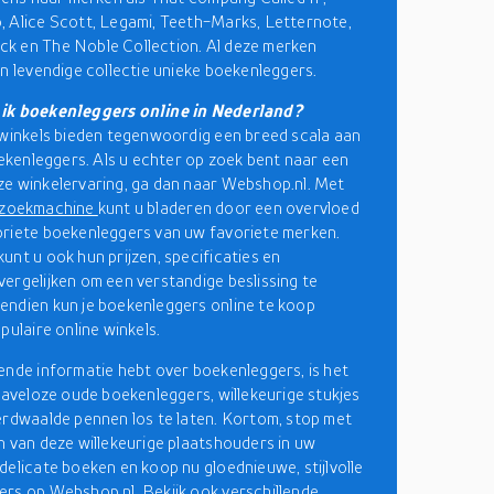
 Alice Scott, Legami, Teeth-Marks, Letternote,
k en The Noble Collection. Al deze merken
en levendige collectie unieke boekenleggers.
ik boekenleggers online in Nederland?
 winkels bieden tegenwoordig een breed scala aan
boekenleggers. Als u echter op zoek bent naar een
e winkelervaring, ga dan naar Webshop.nl. Met
lzoekmachine
kunt u bladeren door een overvloed
riete boekenleggers van uw favoriete merken.
unt u ook hun prijzen, specificaties en
ergelijken om een verstandige beslissing te
ndien kun je boekenleggers online te koop
pulaire online winkels.
ende informatie hebt over boekenleggers, is het
 haveloze oude boekenleggers, willekeurige stukjes
erdwaalde pennen los te laten. Kortom, stop met
n van deze willekeurige plaatshouders in uw
delicate boeken en koop nu gloednieuwe, stijlvolle
rs op Webshop.nl. Bekijk ook verschillende