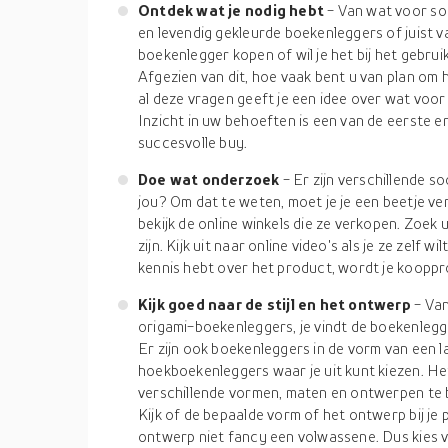
Ontdek wat je nodig hebt
- Van wat voor so
en levendig gekleurde boekenleggers of juist 
boekenlegger kopen of wil je het bij het gebru
Afgezien van dit, hoe vaak bent u van plan o
al deze vragen geeft je een idee over wat voor
Inzicht in uw behoeften is een van de eerste e
succesvolle buy.
Doe wat onderzoek
- Er zijn verschillende s
jou? Om dat te weten, moet je je een beetje v
bekijk de online winkels die ze verkopen. Zoek
zijn. Kijk uit naar online video's als je ze zelf 
kennis hebt over het product, wordt je kooppro
Kijk goed naar de stijl en het ontwerp
- Va
origami-boekenleggers, je vindt de boekenlegge
Er zijn ook boekenleggers in de vorm van een 
hoekboekenleggers waar je uit kunt kiezen. Het 
verschillende vormen, maten en ontwerpen te 
Kijk of de bepaalde vorm of het ontwerp bij je 
ontwerp niet fancy een volwassene. Dus kies v