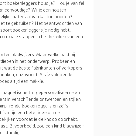
ort boekenleggers houd je? Hou je van fel
van eenvoudige? Wil je een houten
ikelijke materiaal van karton houden?
m het te gebruiken? Het beantwoorden van
 soort boekenleggers je nodig hebt.
n cruciale stappen in het bereiken van een
oorten bladwijzers. Maar welke past bij
erdiepen in het onderwerp. Probeer en
 uit wat de beste fabrikanten of verkopers
wilt maken, enzovoort. Als je voldoende
ces altijd een makkie.
n magnetische tot gepersonaliseerde en
rs in verschillende ontwerpen en stijlen.
lamp, ronde boekenleggers en zelfs
is altijd een beter idee om de
bekijken voordat je de knoop doorhakt.
past. Bijvoorbeeld, zou een kind bladwijzer
erstandig.