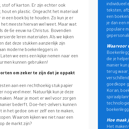
individueel
 stof of karton. Er zijn echter ook
teksten, af
r, hout en plastic. Ongeacht het materiaal
een boekenl
 in een boek bij te houden. Zo kun je er
je dan een 
e het meeste hiervan wel weet. Maar wat
populaire 
sinds de 6e eeuw na Christus. Bovendien
gepersonali
rsierde leren materialen. Als we kijken
n dat deze stukken aanzienlijk zijn
Waarvoor 
 aan moderne boekenleggers in
Boekenlegge
 Laten we eens een kijkje nemen naar een
die je help
nwurmen kunnen gebruiken!
manier kun 
terug waar 
orten om zeker te zijn dat je oppakt
verschillen
goedkope g
esten aan een rechthoekig stuk papier
Koran, boek
 er nog veel meer. Natuurlijk kun je deze
spiraalplan
l maken. Maar je moet er wel voor zorgen
technologie
 manier bederft. Doe-het-zelvers kunnen
boekenlegge
bt in het gedoe om er zelf een te maken,
 kopen. Waarom kijken we niet naar een
Hoe maak j
op de markt zijn?
Het maken v