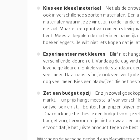
Kies een ideaal materiaal
- Net als de ontwe
ook in verschillende soorten materialen. Een
materialen waarin je ze vindt zijn onder andere 
metaal. Maak er een punt van om een stevig mate
bent. Meestal bepalen de materialen namelijk 
boekenleggers. Je wilt niet iets kopen dat je lat
Experimenteer met kleuren
- Blijf niet hang
verschillende kleuren uit. Vandaag de dag vind 
levendige kleuren. Enkele van de standaardkleur
veel meer. Daarnaast vind je ook veel verfijnde 
nog veel meer. Kies een bladwijzer die het beste 
Zet een budget opzij
- Er zijn zowel goedko
markt. Hun prijs hangt meestal af van verschil
ontwerpen en stijl. Echter, hun prijzen blijven
Daarom kun je het beste een budget voor jezel
budget zorgt ervoor dat je niet afdwaalt en on
ervoor dat je het juiste product tegen de best mo
Wij vinden de verscheidenheid aan bladwijzers die