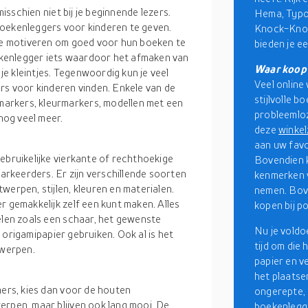
misschien niet bij je beginnende lezers.
Hema, Typo,
boekenleggers voor kinderen te geven.
Knock-Knoc
 te motiveren om goed voor hun boeken te
bieden je e
kenlegger iets waardoor het afmaken van
Waar koop 
e kleintjes. Tegenwoordig kun je veel
Veel online
rs voor kinderen vinden. Enkele van de
stijlvolle 
arkers, kleurmarkers, modellen met een
probleemloz
nog veel meer.
deze
winke
aan uw favo
ebruikelijke vierkante of rechthoekige
Bovendien k
rkeerders. Er zijn verschillende soorten
kenmerken v
werpen, stijlen, kleuren en materialen.
nemen. Bove
r gemakkelijk zelf een kunt maken. Alles
kopen bij po
elen zoals een schaar, het gewenste
Nu je voldo
te origamipapier gebruiken. Ook al is het
tijd om die
twerpen.
papier en v
het plaatse
mers, kies dan voor de houten
ongerepte, 
erpen, maar blijven ook lang mooi. De
boekenlegge