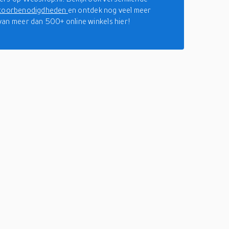
toorbenodigdheden
en ontdek nog veel meer
an meer dan 500+ online winkels hier!