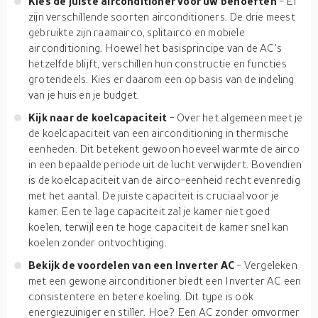
Kies de juiste airconditioner voor uw behoeften
- Er
zijn verschillende soorten airconditioners. De drie meest
gebruikte zijn raamairco, splitairco en mobiele
airconditioning. Hoewel het basisprincipe van de AC's
hetzelfde blijft, verschillen hun constructie en functies
grotendeels. Kies er daarom een op basis van de indeling
van je huis en je budget.
Kijk naar de koelcapaciteit
- Over het algemeen meet je
de koelcapaciteit van een airconditioning in thermische
eenheden. Dit betekent gewoon hoeveel warmte de airco
in een bepaalde periode uit de lucht verwijdert. Bovendien
is de koelcapaciteit van de airco-eenheid recht evenredig
met het aantal. De juiste capaciteit is cruciaal voor je
kamer. Een te lage capaciteit zal je kamer niet goed
koelen, terwijl een te hoge capaciteit de kamer snel kan
koelen zonder ontvochtiging.
Bekijk de voordelen van een Inverter AC
- Vergeleken
met een gewone airconditioner biedt een Inverter AC een
consistentere en betere koeling. Dit type is ook
energiezuiniger en stiller. Hoe? Een AC zonder omvormer