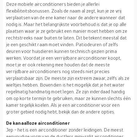
Deze mobiele airconditioners bieden je allerlei
flexibiliteitsbonussen. Zoals de naam al zegt, kun je ze vrij
verplaatsen van de ene kamer naar de andere wanneer dat
nodig is. Maar het belangrijkste voorbehoud is dat je op alle
plaatsen waar je ze gebruikt een manier moet hebben om ze
rechtstreeks naar buiten te laten. Dit betekent meestal dat
je een geschikt raam moet vinden. Patiodeuren of zelfs
deuren voor huisdieren kunnen technisch gezien prima
werken. Voordat je een verrijdbare airconditioner koopt,
moet je er ook rekening mee houden dat de meeste
verrijdbare airconditioners nog steeds niet precies
verplaatsbaar zijn. De meeste zijn extreem zwaar, zelfs als ze
wieltjes hebben. Bovendien is het mogelijk dat je het water
regelmatig handmatig moet legen. Ze zijn inderdaad handig
om op korte termijn te gebruiken, maar ze kunnen slechts één
kamer tegelijk koelen. Als je een airconditioner voor een
groter gebied nodig hebt, bekijk dan de andere opties.
De kanaalloze airconditioner
Jep - het is een airconditioner zonder leidingen. De meest
eenvoudige vorm van de ductless mini-split airconditioner