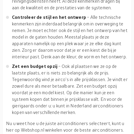
reinigingsdiensten heeft. Al deze kenmerken dragen bij
aan de kwaliteit en de prestaties van de systemen.
Controleer de stijl en het ontwerp
- Alle technische
kenmerken zijn inderdaad belangrijk om in overweging te
nemen. Je moet echter ook de stijl en het ontwerp van het
model in de gaten houden. Meestal plaats je deze
apparaten namelijk op een plek waar je ze elke dag kunt
zien. Zorg er daarom voor dat je er een kiest die bij je
interieur past. Denk aan de kleur, de vorm en het ontwerp.
Zet een budget opzij
- Ook al plaatsen we ze op de
laatste plaats, er is niets zo belangrijk als de prijs.
Tegenwoordig vind je airco's in alle prijsklassen. Je vindt er
zowel dure als meer betaalbare. Zet een budget opzij
voordat je een model kiest. Op die manier kun je een
systeem kopen dat binnen je prijsklasse valt. En voor de
gierigaards onder u: u kunt in Nederland airconditioners
kopen van verschillende merken.
Nu u weet hoe u de juiste airconditioners selecteert, kunt u
hier op Webshop.nl winkelen voor de beste airconditioners.