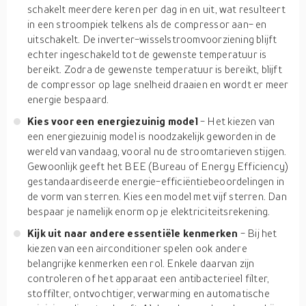
schakelt meerdere keren per dag in en uit, wat resulteert
in een stroompiek telkens als de compressor aan- en
uitschakelt. De inverter-wisselstroomvoorziening blijft
echter ingeschakeld tot de gewenste temperatuur is
bereikt. Zodra de gewenste temperatuur is bereikt, blijft
de compressor op lage snelheid draaien en wordt er meer
energie bespaard.
Kies voor een energiezuinig model
- Het kiezen van
een energiezuinig model is noodzakelijk geworden in de
wereld van vandaag, vooral nu de stroomtarieven stijgen.
Gewoonlijk geeft het BEE (Bureau of Energy Efficiency)
gestandaardiseerde energie-efficiëntiebeoordelingen in
de vorm van sterren. Kies een model met vijf sterren. Dan
bespaar je namelijk enorm op je elektriciteitsrekening.
Kijk uit naar andere essentiële kenmerken
- Bij het
kiezen van een airconditioner spelen ook andere
belangrijke kenmerken een rol. Enkele daarvan zijn
controleren of het apparaat een antibacterieel filter,
stoffilter, ontvochtiger, verwarming en automatische