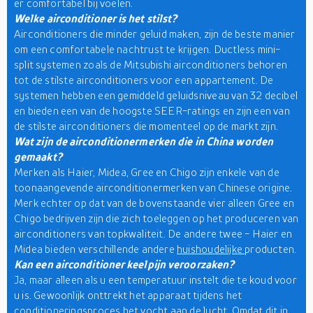
er comfortabel bij voelen.
Welke airconditioner is het stilst?
Airconditioners die minder geluid maken, zijn de beste manier
om een comfortabele nachtrust te krijgen. Ductless mini-
split systemen zoals de Mitsubishi airconditioners behoren
tot de stilste airconditioners voor een appartement. De
systemen hebben een gemiddeld geluidsniveau van 32 decibel
en bieden een van de hoogste SEER-ratings en zijn een van
de stilste airconditioners die momenteel op de markt zijn.
Wat zijn de airconditionermerken die in China worden
gemaakt?
Merken als Haier, Midea, Gree en Chigo zijn enkele van de
toonaangevende airconditionermerken van Chinese origine.
Merk echter op dat van de bovenstaande vier alleen Gree en
Chigo bedrijven zijn die zich toeleggen op het produceren van
airconditioners van topkwaliteit. De andere twee - Haier en
Midea bieden verschillende andere
huishoudelijke
producten.
Kan een airconditioner keelpijn veroorzaken?
Ja, maar alleen als u een temperatuur instelt die te koud voor
u is. Gewoonlijk onttrekt het apparaat tijdens het
conditioneringsproces het vocht aan de lucht. Omdat dit in