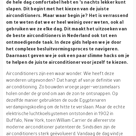
de hele dag comfortabel hebt en 's nachts lekker kunt
slapen. Dit begint met het kiezen van de juiste
airconditioners. Maar waar begin je? Het is verrassend
om te weten dat we er heel weinig over weten, ook al
gebruiken we ze elke dag. Dit maakt het uitzoeken van
de beste airconditioners in Nederland ook tot een
ontmoedigende taak. In deze gids helpen we je door
het complexe besluitvormingsproces te navigeren.
Daarnaast geven we je ook een paar slimme hacks om je
te helpen de juiste airconditioner voor jezelf te kiezen.
Airconditioners zijn een waar wonder. Wie heeft deze
wonderen uitgevonden? Dat hangt af van je definitie van
airconditioning. Zo bouwden vroege jager-verzamelaars
holen onder de grond om aan de zon te ontsnappen. Op
dezelfde manier gebruikten de oude Egyptenaren
verdampingskoeling om de hitte te verslaan. Maar de echte
elektrische luchtkoelsystemen ontstonden in 1902 in
Buffalo, New York, toen William Carrier de allereerste
moderne airconditioner patenteerde. Sindsdien zijn de
airconditioners sterk geëvolueerd. Vandaag de dag vind je