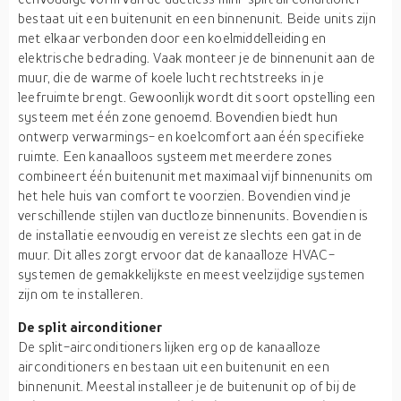
bestaat uit een buitenunit en een binnenunit. Beide units zijn
met elkaar verbonden door een koelmiddelleiding en
elektrische bedrading. Vaak monteer je de binnenunit aan de
muur, die de warme of koele lucht rechtstreeks in je
leefruimte brengt. Gewoonlijk wordt dit soort opstelling een
systeem met één zone genoemd. Bovendien biedt hun
ontwerp verwarmings- en koelcomfort aan één specifieke
ruimte. Een kanaalloos systeem met meerdere zones
combineert één buitenunit met maximaal vijf binnenunits om
het hele huis van comfort te voorzien. Bovendien vind je
verschillende stijlen van ductloze binnenunits. Bovendien is
de installatie eenvoudig en vereist ze slechts een gat in de
muur. Dit alles zorgt ervoor dat de kanaalloze HVAC-
systemen de gemakkelijkste en meest veelzijdige systemen
zijn om te installeren.
De split airconditioner
De split-airconditioners lijken erg op de kanaalloze
airconditioners en bestaan uit een buitenunit en een
binnenunit. Meestal installeer je de buitenunit op of bij de