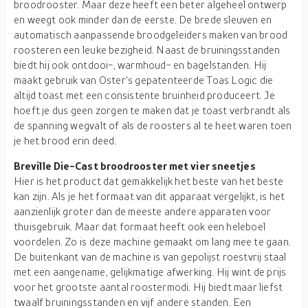
broodrooster. Maar deze heeft een beter algeheel ontwerp
en weegt ook minder dan de eerste. De brede sleuven en
automatisch aanpassende broodgeleiders maken van brood
roosteren een leuke bezigheid. Naast de bruiningsstanden
biedt hij ook ontdooi-, warmhoud- en bagelstanden. Hij
maakt gebruik van Oster's gepatenteerde Toas Logic die
altijd toast met een consistente bruinheid produceert. Je
hoeft je dus geen zorgen te maken dat je toast verbrandt als
de spanning wegvalt of als de roosters al te heet waren toen
je het brood erin deed.
Breville Die-Cast broodrooster met vier sneetjes
Hier is het product dat gemakkelijk het beste van het beste
kan zijn. Als je het formaat van dit apparaat vergelijkt, is het
aanzienlijk groter dan de meeste andere apparaten voor
thuisgebruik. Maar dat formaat heeft ook een heleboel
voordelen. Zo is deze machine gemaakt om lang mee te gaan.
De buitenkant van de machine is van gepolijst roestvrij staal
met een aangename, gelijkmatige afwerking. Hij wint de prijs
voor het grootste aantal roostermodi. Hij biedt maar liefst
twaalf bruiningsstanden en vijf andere standen. Een