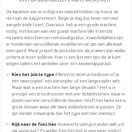
De kwaliteit van je ontbijt kan invloed hebben op hoe je de
rest van de dag presteert. Begin je dag dus liever niet met
aangebrande toast. Daarvoor heb je een goede machine
nodig. Het kiezen van een goede machine lijkt in eerste
instantie misschien een eenvoudige klus. In werkelijkheid zijn
er honderden verschillende modellen en ze zijn niet allemaal
even goed. Maar je kunt de juiste kiezen als je weet aan welke
criteria je moet voldoen. Hier is een lijst met tips die je kunt
volgen tijdens het winkelen voor zo'n keukenapparaat.
Kies het juiste type
Allereerst moet je beslissen of je
een tweesnijder, een viersnijder of een langesnijder wilt.
Maar wat is een machine met lange sleuven? Het is in
principe een broodrooster met vier dobbelstenen, maar in
plaats van vier verschillende sleuven, heeft het twee extra
grote sleuven waar elk twee dobbelstenen in passen. Ze
zijn minder omvangrijk dan het type met vier sneetjes.
Kijk naar de functies
Hoeveel bruiningsstanden wilt u in
uw apparaat? En welke functies heb je nog meer nodig?