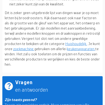
niet zeker kunt zijn van de kwaliteit.
Dit is zeker geen uitgebreide lijst van dingen waar je op moet
letten bij broodroosters. Kijk daarnaast ook naar factoren
als de grootte van de gleuf van het apparaat, het ontwerp en
het gebruiksgemak. Er zijn modellen met aanraakbediening,
terwijl andere modellen knoppen en draaiknoppen in retrostijl
gebruiken. Vergeet tot slot niet om andere geweldige
producten te bekijken uit de categorie
Huishoudelijk
. Je kunt
onze
zoekmachine
gebruiken om allerlei
keukenapparaten
te
vinden. Het zal u ook toelaten om de prijzen en functies van
verschillende producten te vergelijken en kies de beste onder
hen.
Vragen
en antwoorden
Zijn toasts gezond?
Toasts zijn een lekker ontbijt. Maar sommigen van jullie