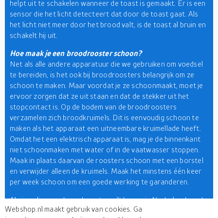
helpt uit te schakelen wanneer de toast is gemaakt. Er is een
sensor die het licht detecteert dat door de toast gaat. Als
het licht niet meer door het brood valt, is de toast al bruin en
schakelt hij uit.
Hoe maak je een broodrooster schoon?
Net als alle andere apparatuur die we gebruiken om voedsel
te bereiden, is het ook bij broodroosters belangrijk om ze
schoon te maken. Maar voordat je ze schoonmaakt, moet je
ervoor zorgen dat ze uit staan en dat de stekker uit het
stopcontact is. Op de bodem van de broodroosters
verzamelen zich broodkruimels. Dit is eenvoudig schoon te
maken als het apparaat een uitneembare kruimellade heeft.
Omdat het een elektrisch apparaat is, mag je de binnenkant
niet schoonmaken met water of in de vaatwasser stoppen.
Maak in plaats daarvan de roosters schoon met een borstel
en verwijder alleen de kruimels. Maak het minstens één keer
per week schoon om een goede werking te garanderen.
Als je online een broodrooster wilt kopen in Nederland, zoek
Webshop.nl maakt gebruik van cookies. Ga
dan niet verder want je bent op de juiste plek. Hier vind je