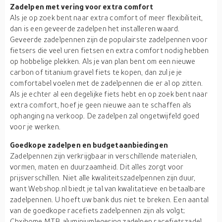
Zadelpen met vering voor extra comfort
Als je op zoek bent naar extra comfort of meer flexibiliteit,
dan is een geveerde zadelpen het installeren waard.
Geveerde zadelpennen zijn de populairste zadelpennen voor
fietsers die veel uren fietsen en extra comfort nodig hebben
op hobbelige plekken. Als je van plan bent om een nieuwe
carbon of titanium gravel fiets te kopen, dan zul je je
comfortabel voelen met de zadelpennen die er al op zitten.
Als je echter al een degelijke fiets hebt en op zoek bent naar
extra comfort, hoef je geen nieuwe aan te schaffen als
ophanging na verkoop. De zadelpen zal ongetwijfeld goed
voor je werken.
Goedkope zadelpen en budgetaanbiedingen
Zadelpennen zijn verkrijgbaar in verschillende materialen,
vormen, maten en duurzaamheid. Dit alles zorgt voor
prijsverschillen. Niet alle kwaliteitszadelpennen zijn duur,
want Webshop.nl biedt je tal van kwalitatieve en betaalbare
zadelpennen. U hoeft uw bank dus niet te breken. Een aantal
van de goedkope racefiets zadelpennen zijn als volgt;
Chxihome MTB aluminiumlegering zadelpen racefietszadel,