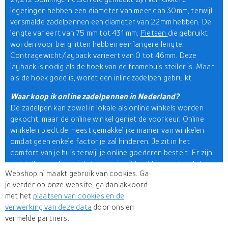
legeringen hebben een diameter van meer dan 30mm, terwijl
versmalde zadelpennen een diameter van 22mm hebben. De
lengte varieert van 75 mm tot 431 mm.
Fietsen
die gebruikt
worden voor bergritten hebben een langere lengte.
Contragewicht/layback varieert van 0 tot 46mm. Deze
layback is nodig als de hoek van de framebuis steiler is. Maar
als de hoek goed is, wordt een inlinezadelpen gebruikt.
Waar koop ik online zadelpennen in Nederland?
De zadelpen kan zowel in lokale als online winkels worden
gekocht, maar de online winkel geniet de voorkeur. Online
winkelen biedt de meest gemakkelijke manier van winkelen
omdat geen enkele factor je zal hinderen. Je zit in het
comfort van je huis terwijl je online goederen bestelt. Er zijn
ook talloze online winkels waar je uit kunt kiezen, dus de kans
Webshop.nl maakt gebruik van cookies. Ga
dat je je favoriete product mist is vrijwel nihil. Je kunt
je verder op onze website, ga dan akkoord
producten van verschillende online sites vergelijken en er
met het
plaatsen van cookies en de
eentje uitkiezen die aan je behoeften voldoet. Met de vele
verwerking van deze data
door ons en
bonussen die worden aangeboden, krijg je kwaliteit tegen een
vermelde partners.
lage prijs. Ben je op zoek naar een plek om online een