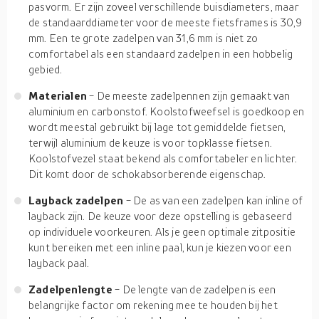
pasvorm. Er zijn zoveel verschillende buisdiameters, maar
de standaarddiameter voor de meeste fietsframes is 30,9
mm. Een te grote zadelpen van 31,6 mm is niet zo
comfortabel als een standaard zadelpen in een hobbelig
gebied.
Materialen
- De meeste zadelpennen zijn gemaakt van
aluminium en carbonstof. Koolstofweefsel is goedkoop en
wordt meestal gebruikt bij lage tot gemiddelde fietsen,
terwijl aluminium de keuze is voor topklasse fietsen.
Koolstofvezel staat bekend als comfortabeler en lichter.
Dit komt door de schokabsorberende eigenschap.
Layback zadelpen
- De as van een zadelpen kan inline of
layback zijn. De keuze voor deze opstelling is gebaseerd
op individuele voorkeuren. Als je geen optimale zitpositie
kunt bereiken met een inline paal, kun je kiezen voor een
layback paal.
Zadelpenlengte
- De lengte van de zadelpen is een
belangrijke factor om rekening mee te houden bij het