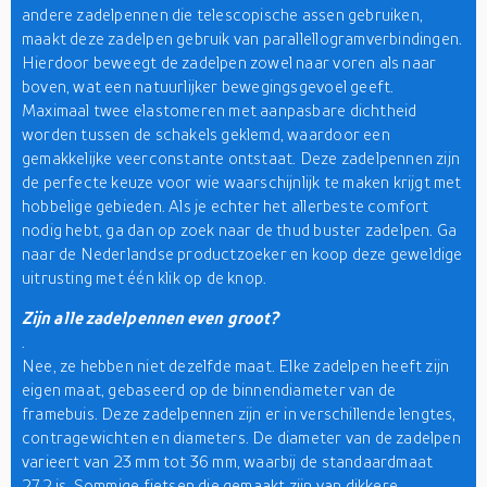
andere zadelpennen die telescopische assen gebruiken,
maakt deze zadelpen gebruik van parallellogramverbindingen.
Hierdoor beweegt de zadelpen zowel naar voren als naar
boven, wat een natuurlijker bewegingsgevoel geeft.
Maximaal twee elastomeren met aanpasbare dichtheid
worden tussen de schakels geklemd, waardoor een
gemakkelijke veerconstante ontstaat. Deze zadelpennen zijn
de perfecte keuze voor wie waarschijnlijk te maken krijgt met
hobbelige gebieden. Als je echter het allerbeste comfort
nodig hebt, ga dan op zoek naar de thud buster zadelpen. Ga
naar de Nederlandse productzoeker en koop deze geweldige
uitrusting met één klik op de knop.
Zijn alle zadelpennen even groot?
.
Nee, ze hebben niet dezelfde maat. Elke zadelpen heeft zijn
eigen maat, gebaseerd op de binnendiameter van de
framebuis. Deze zadelpennen zijn er in verschillende lengtes,
contragewichten en diameters. De diameter van de zadelpen
varieert van 23 mm tot 36 mm, waarbij de standaardmaat
27,2 is. Sommige fietsen die gemaakt zijn van dikkere