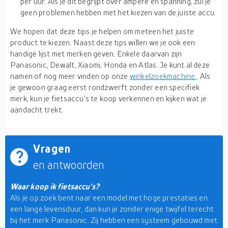
per uur. Als je dit begrijpt over ampère en spanning, zul je
geen problemen hebben met het kiezen van de juiste accu.
We hopen dat deze tips je helpen om meteen het juiste
product te kiezen. Naast deze tips willen we je ook een
handige lijst met merken geven. Enkele daarvan zijn
Panasonic, Dewalt, Xiaomi, Honda en Atlas. Je kunt al deze
namen of nog meer vinden op onze
winkelzoekmachine
. Als
je gewoon graag eerst rondzwerft zonder een specifiek
merk, kun je fietsaccu's te koop verkennen en kijken wat je
aandacht trekt.
Vragen
en antwoorden
Waar koop ik fietsaccu's?
Als je op zoek bent naar een model met hoge prestaties en
een lange levensduur, dan kun je zonder enige twijfel terecht
bij het merk Panasonic. Zij hebben een systeem gebouwd met