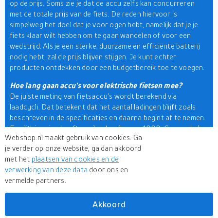
op de prijs. Soms zie je dat de accu zelfs kan concurreren
met de totale prijs van de fiets. De reden hiervoor is
simpelweg het doel dat je voor ogen hebt, namelijk dat je je
fiets klaar wilt hebben om te gaan wandelen of voor een
wedstrijd. Als je een sterke, duurzame en efficiënte batterij
nodig hebt, zal de prijs blijven stijgen. Je kunt echter
producten ontdekken door een budgetbereik toe te voegen.
Hoe lang gaan accu's voor elektrische fietsen mee?
De juiste meting van fietsaccu's wordt berekend via
laadcycli. Dat betekent dat het aantal ladingen blijft zoals
beschreven in de specificaties en daarna begint af te nemen.
Een lithium-ion heeft een laadcyclus van 1000. Geen enkel
Webshop.nl maakt gebruik van cookies. Ga
merk zal je dat beloven omdat je onderhouds- en
je verder op onze website, ga dan akkoord
opslagtechnieken ervoor kunnen zorgen dat deze laadcycli
met het
plaatsen van cookies en de
op en neer gaan. Als je je fiets bijvoorbeeld lange tijd laat
verwerking van deze data
door ons en
staan zonder hem gedeeltelijk op te laden, kun je daarna
vermelde partners.
problemen krijgen. Hetzelfde geldt voor het schoonmaken en
opbergen van de fiets. Lees de handleiding voordat je hem
koopt.
Akkoord