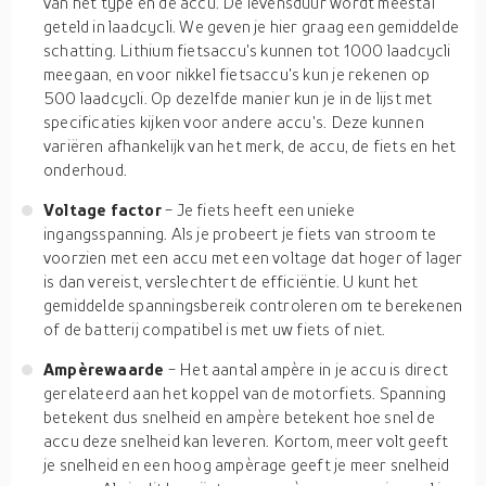
van het type en de accu. De levensduur wordt meestal
geteld in laadcycli. We geven je hier graag een gemiddelde
schatting. Lithium fietsaccu's kunnen tot 1000 laadcycli
meegaan, en voor nikkel fietsaccu's kun je rekenen op
500 laadcycli. Op dezelfde manier kun je in de lijst met
specificaties kijken voor andere accu's. Deze kunnen
variëren afhankelijk van het merk, de accu, de fiets en het
onderhoud.
Voltage factor
- Je fiets heeft een unieke
ingangsspanning. Als je probeert je fiets van stroom te
voorzien met een accu met een voltage dat hoger of lager
is dan vereist, verslechtert de efficiëntie. U kunt het
gemiddelde spanningsbereik controleren om te berekenen
of de batterij compatibel is met uw fiets of niet.
Ampèrewaarde
- Het aantal ampère in je accu is direct
gerelateerd aan het koppel van de motorfiets. Spanning
betekent dus snelheid en ampère betekent hoe snel de
accu deze snelheid kan leveren. Kortom, meer volt geeft
je snelheid en een hoog ampèrage geeft je meer snelheid