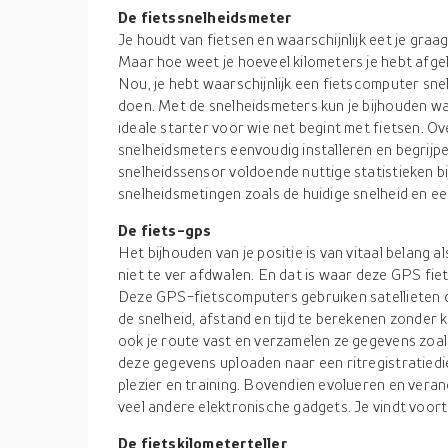
De fietssnelheidsmeter
Je houdt van fietsen en waarschijnlijk eet je graa
Maar hoe weet je hoeveel kilometers je hebt afge
Nou, je hebt waarschijnlijk een fietscomputer sn
doen. Met de snelheidsmeters kun je bijhouden wat 
ideale starter voor wie net begint met fietsen. O
snelheidsmeters eenvoudig installeren en begrij
snelheidssensor voldoende nuttige statistieken bij,
snelheidsmetingen zoals de huidige snelheid en ee
De fiets-gps
Het bijhouden van je positie is van vitaal belang al
niet te ver afdwalen. En dat is waar deze GPS fi
Deze GPS-fietscomputers gebruiken satellieten o
de snelheid, afstand en tijd te berekenen zonder
ook je route vast en verzamelen ze gegevens zoal
deze gegevens uploaden naar een ritregistratiedie
plezier en training. Bovendien evolueren en vera
veel andere elektronische gadgets. Je vindt voor
De fietskilometerteller