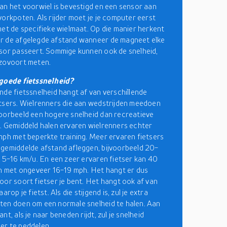
an het voorwiel is bevestigd en een sensor aan
vorkpoten. Als rijder moet je je computer eerst
met de specifieke wielmaat. Op die manier herkent
r de afgelegde afstand wanneer de magneet elke
sor passeert. Sommige kunnen ook de snelheid,
nzovoort meten.
 goede fietssnelheid?
nde fietssnelheid hangt af van verschillende
tsers. Wielrenners die aan wedstrijden meedoen
oorbeeld een hogere snelheid dan recreatieve
. Gemiddeld halen ervaren wielrenners echter
mph met beperkte training. Meer ervaren fietsers
gemiddelde afstand afleggen, bijvoorbeeld 20-
 15-16 km/u. En een zeer ervaren fietser kan 40
en met ongeveer 16-19 mph. Het hangt er dus
oor soort fietser je bent. Het hangt ook af van
arop je fietst. Als die stijgend is, zul je extra
en doen om een normale snelheid te halen. Aan
nt, als je naar beneden rijdt, zul je snelheid
er te peddelen.