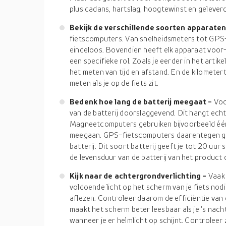
plus cadans, hartslag, hoogtewinst en gelever
Bekijk de verschillende soorten apparate
fietscomputers. Van snelheidsmeters tot GPS-sy
eindeloos. Bovendien heeft elk apparaat voor-
een specifieke rol. Zoals je eerder in het artike
het meten van tijd en afstand. En de kilometert
meten als je op de fiets zit.
Bedenk hoe lang de batterij meegaat -
Voo
van de batterij doorslaggevend. Dit hangt echte
Magneetcomputers gebruiken bijvoorbeeld één 
meegaan. GPS-fietscomputers daarentegen g
batterij. Dit soort batterij geeft je tot 20 uu
de levensduur van de batterij van het product d
Kijk naar de achtergrondverlichting -
Vaak 
voldoende licht op het scherm van je fiets nod
aflezen. Controleer daarom de efficiëntie van
maakt het scherm beter leesbaar als je 's nacht
wanneer je er helmlicht op schijnt. Controleer