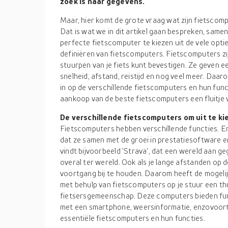
zoek is naar gegevens.
Maar, hier komt de grote vraag wat zijn fietscom
Dat is wat we in dit artikel gaan bespreken, same
perfecte fietscomputer te kiezen uit de vele optie
definiëren van fietscomputers. Fietscomputers zij
stuurpen van je fiets kunt bevestigen. Ze geven e
snelheid, afstand, reistijd en nog veel meer. Daar
in op de verschillende fietscomputers en hun functi
aankoop van de beste fietscomputers een fluitje 
De verschillende fietscomputers om uit te ki
Fietscomputers hebben verschillende functies. E
dat ze samen met de groei in prestatiesoftware en
vindt bijvoorbeeld 'Strava', dat een wereld aan ge
overal ter wereld. Ook als je lange afstanden op de
voortgang bij te houden. Daarom heeft de mogelij
met behulp van fietscomputers op je stuur een th
fietsersgemeenschap. Deze computers bieden func
met een smartphone, weersinformatie, enzovoort.
essentiële fietscomputers en hun functies.