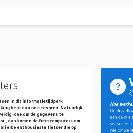
ters
tsen in dit informatietijdperk
Hoe werken
king hebt dan ooit tevoren. Natuurlijk
De draadloz
weldig idee om de gegevens te
aan de wiel
 Nou, dan komen de fietscomputers om
sensoren re
bij elke enthousiaste fietser die op
wielomwente