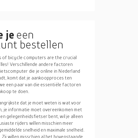
 je
een
unt bestellen
 of bicycle computers are the crucial
alles! Verschillende andere factoren
ietscomputer die je online in Nederland
udt, komt dat je aankoopproces ten
we een paar van die essentiële factoren
nkoop te doen.
angrijkste dat je moet weten is wat voor
n, je informatie moet overeenkomen met
een gelegenheidsfietser bent, wil je alleen
siaste rijders willen misschien meer
, gemiddelde snelheid en maximale snelheid.
 Zij willen misschien al het bovenstaande,