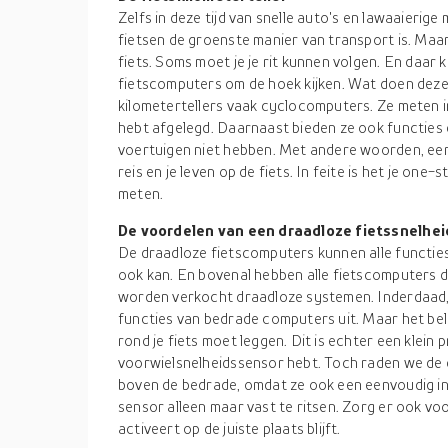
Zelfs in deze tijd van snelle auto's en lawaaieri
fietsen de groenste manier van transport is. Maa
fiets. Soms moet je je rit kunnen volgen. En daar 
fietscomputers om de hoek kijken. Wat doen deze 
kilometertellers vaak cyclocomputers. Ze meten in
hebt afgelegd. Daarnaast bieden ze ook functies 
voertuigen niet hebben. Met andere woorden, een 
reis en je leven op de fiets. In feite is het je on
meten.
De voordelen van een draadloze fietssnelhe
De draadloze fietscomputers kunnen alle functie
ook kan. En bovenal hebben alle fietscomputers 
worden verkocht draadloze systemen. Inderdaad,
functies van bedrade computers uit. Maar het belan
rond je fiets moet leggen. Dit is echter een klein 
voorwielsnelheidssensor hebt. Toch raden we de
boven de bedrade, omdat ze ook een eenvoudig in
sensor alleen maar vast te ritsen. Zorg er ook vo
activeert op de juiste plaats blijft.