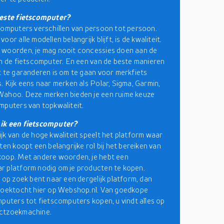
beste fietscomputer?
computers verschillen van persoon tot persoon.
oor alle modellen belangrijk blijft, is de kwaliteit.
 woorden, je mag nooit concessies doen aan de
an de fietscomputer. En een van de beste manieren
t te garanderen is om te gaan voor merkfiets
. Kijk eens naar merken als Polar, Sigma, Garmin,
Wahoo. Deze merken bieden je een ruime keuze
mputers van topkwaliteit.
ik een fietscomputer?
jk van de hoge kwaliteit speelt het platform waar
ten koopt een belangrijke rol bij het bereiken van
koop. Met andere woorden, je hebt een
 platform nodig om je producten te kopen.
u op zoek bent naar een dergelijk platform, dan
zoektocht hier op Webshop.nl. Van goedkope
mputers tot fietscomputers kopen, u vindt alles op
ctzoekmachine.