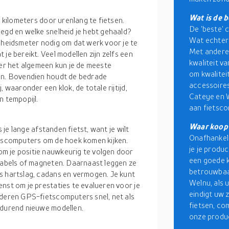
Wat is de 
g kilometers door urenlang te fietsen.
De 'beste' 
legd en welke snelheid je hebt gehaald?
Wat echter v
elheidsmeter nodig om dat werk voor je te
Met andere
je bereikt. Veel modellen zijn zelfs een
kwaliteit v
ver het algemeen kun je de meeste
om kwalitei
pen. Bovendien houdt de bedrade
accessoires
 waaronder een klok, de totale rijtijd,
Cateye en 
n tempopijl.
aan fietsco
Waar koop 
s je lange afstanden fietst, want je wilt
Onafhankeli
etscomputers om de hoek komen kijken.
je je produc
m je positie nauwkeurig te volgen door
een goede 
 kabels of magneten. Daarnaast leggen ze
betrouwbaar
s hartslag, cadans en vermogen. Je kunt
Welnu, als 
nst om je prestaties te evalueren voor je
eindigt uw 
nderen GPS-fietscomputers snel, net als
fietsen, co
tdurend nieuwe modellen.
onze produ