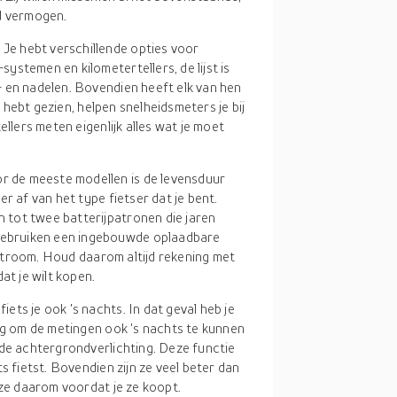
d vermogen.
n
Je hebt verschillende opties voor
stemen en kilometertellers, de lijst is
 en nadelen. Bovendien heeft elk van hen
l hebt gezien, helpen snelheidsmeters je bij
ellers meten eigenlijk alles wat je moet
r de meeste modellen is de levensduur
r af van het type fietser dat je bent.
tot twee batterijpatronen die jaren
ebruiken een ingebouwde oplaadbare
r stroom. Houd daarom altijd rekening met
at je wilt kopen.
fiets je ook 's nachts. In dat geval heb je
ig om de metingen ook 's nachts te kunnen
 de achtergrondverlichting. Deze functie
s fietst. Bovendien zijn ze veel beter dan
 ze daarom voordat je ze koopt.