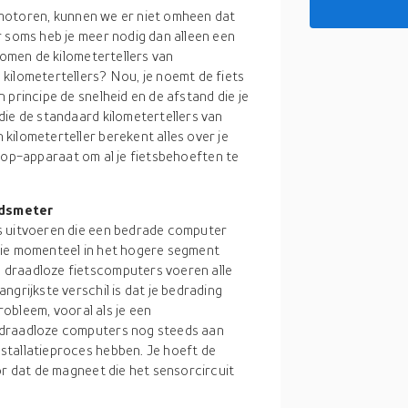
ge motoren, kunnen we er niet omheen dat
r soms heb je meer nodig dan alleen een
komen de kilometertellers van
kilometertellers? Nou, je noemt de fiets
 principe de snelheid en de afstand die je
die de standaard kilometertellers van
kilometerteller berekent alles over je
e-stop-apparaat om al je fietsbehoeften te
idsmeter
s uitvoeren die een bedrade computer
die momenteel in het hogere segment
 draadloze fietscomputers voeren alle
grijkste verschil is dat je bedrading
probleem, vooral als je een
 draadloze computers nog steeds aan
stallatieproces hebben. Je hoeft de
or dat de magneet die het sensorcircuit