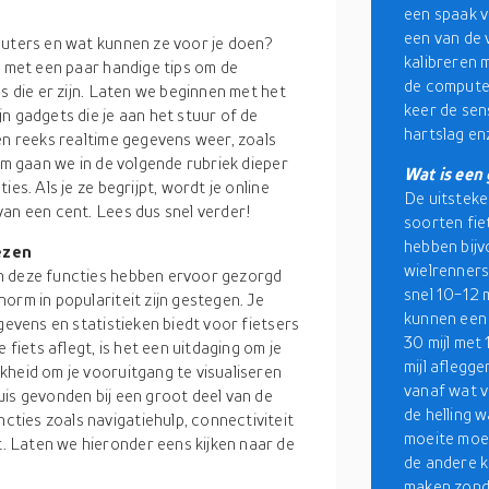
een spaak v
een van de 
puters en wat kunnen ze voor je doen?
kalibreren 
n met een paar handige tips om de
de compute
s die er zijn. Laten we beginnen met het
keer de sen
n gadgets die je aan het stuur of de
hartslag e
en reeks realtime gegevens weer, zoals
om gaan we in de volgende rubriek dieper
Wat is een
es. Als je ze begrijpt, wordt je online
De uitsteke
van een cent. Lees dus snel verder!
soorten fie
hebben bijv
ezen
wielrenners
n deze functies hebben ervoor gezorgd
snel 10-12 
orm in populariteit zijn gestegen. Je
kunnen een 
gevens en statistieken biedt voor fietsers
30 mijl met
 fiets aflegt, is het een uitdaging om je
mijl aflegg
kheid om je vooruitgang te visualiseren
vanaf wat v
uis gevonden bij een groot deel van de
de helling wa
ties zoals navigatiehulp, connectiviteit
moeite moet
 Laten we hieronder eens kijken naar de
de andere ka
maken zond