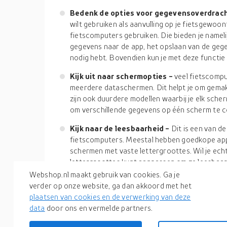
Bedenk de opties voor gegevensoverdrac
wilt gebruiken als aanvulling op je fietsgewoo
fietscomputers gebruiken. Die bieden je namelij
gegevens naar de app, het opslaan van de gege
nodig hebt. Bovendien kun je met deze functie o
Kijk uit naar schermopties -
veel fietscomp
meerdere dataschermen. Dit helpt je om gemakk
zijn ook duurdere modellen waarbij je elk sche
om verschillende gegevens op één scherm te c
Kijk naar de leesbaarheid -
Dit is een van de
fietscomputers. Meestal hebben goedkope a
schermen met vaste lettergroottes. Wil je ech
lettergroottes kunt aanpassen om ze leesbaar
Webshop.nl maakt gebruik van cookies. Ga je
Daar heb je de lijst met essentiële factoren om 
verder op onze website, ga dan akkoord met het
moet je ook rekening houden met de veelzijdigheid
plaatsen van cookies en de verwerking van deze
product dat je koopt. Je wilt immers niet uiteindel
data
door ons en vermelde partners.
werkt of niet voldoet. We hopen dat je met boven
kiezen uit de verschillende opties die er op de mark