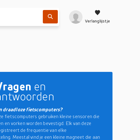
Verlanglijstje
Vragen
en
antwoorden
 draadloze fietscomputers?
e fietscomputers gebruiken kleine sensoren die
en en vorken worden bevestigd. Elk van deze
gistreert de frequentie van elke
ling. Meestal vind je een kleine magneet die aan