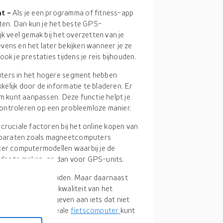
ht -
Als je een programma of fitness-app
nten. Dan kun je het beste GPS-
k veel gemak bij het overzetten van je
vens en het later bekijken wanneer je ze
ok je prestaties tijdens je reis bijhouden.
uters in het hogere segment hebben
elijk door de informatie te bladeren. Er
rm kunt aanpassen. Deze functie helpt je
ontroleren op een probleemloze manier.
 cruciale factoren bij het online kopen van
pparaten zoals magneetcomputers
ter computermodellen waarbij je de
der te maken, ga dan voor GPS-units.
rekening mee te houden. Maar daarnaast
, de kosten en de kwaliteit van het
ijk een fortuin uitgeven aan iets dat niet
staande tips je ideale
fietscomputer
kunt
t zijn.