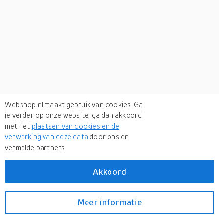
Webshop.nl maakt gebruik van cookies. Ga
je verder op onze website, ga dan akkoord
met het
plaatsen van cookies en de
verwerking van deze data
door ons en
vermelde partners.
Verken
gerelateerde categorieën
Akkoord
Wijnen
Eten & drinken
Meer informatie