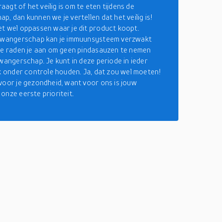
vraagt of het veilig is om te eten tijdens de
p, dan kunnen we je vertellen dat het veilig is!
t wel oppassen waar je dit product koopt.
 zwangerschap kan je immuunsysteem verzwakt
we raden je aan om geen pindasauzen te nemen
zwangerschap. Je kunt in deze periode in ieder
ek onder controle houden. Ja, dat zou wel moeten!
voor je gezondheid, want voor ons is jouw
onze eerste prioriteit.