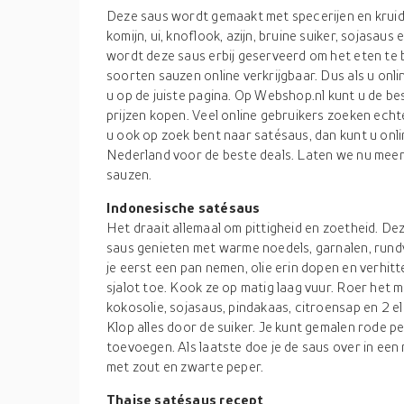
Deze saus wordt gemaakt met specerijen en kruiden
komijn, ui, knoflook, azijn, bruine suiker, sojasau
wordt deze saus erbij geserveerd om het eten te b
soorten sauzen online verkrijgbaar. Dus als u onli
u op de juiste pagina. Op Webshop.nl kunt u de b
prijzen kopen. Veel online gebruikers zoeken echt
u ook op zoek bent naar satésaus, dan kunt u onl
Nederland voor de beste deals. Laten we nu meer
sauzen.
Indonesische satésaus
Het draait allemaal om pittigheid en zoetheid. Deze
saus genieten met warme noedels, garnalen, rund
je eerst een pan nemen, olie erin dopen en verhit
sjalot toe. Kook ze op matig laag vuur. Roer het
kokosolie, sojasaus, pindakaas, citroensap en 2 el
Klop alles door de suiker. Je kunt gemalen rode p
toevoegen. Als laatste doe je de saus over in ee
met zout en zwarte peper.
Thaise satésaus recept