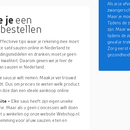
Als je je af
zwangerscha
 je
een
Maar je moe
Tijdens de
bestellen
zijn. Maar 
tijdens de 
effectieve tips waar je rekening mee moet
geval je tr
te satésauzen online in Nederland te
Zorg eerst 
edingsmiddelen en dranken, moet je geen
gezondheid 
kwaliteit. Daarom geven we je hier de
van sauzen in Nederland.
 saus je wilt nemen. Maak je vertrouwd
indt. Dus om precies te weten welk product
En doe dan een ideale aankoop online.
ite -
Elke saus heeft zijn eigen unieke
line. Maar als u geen concessies wilt doen
nt u winkelen op onze website Webshop.nl.
emming voor al uw sauzen, eten en