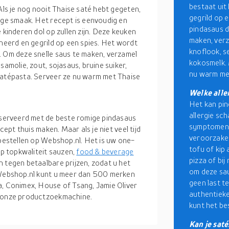
bestaat uit
Als je nog nooit Thaise saté hebt gegeten,
gegrild op 
ige smaak. Het recept is eenvoudig en
pindasaus di
 kinderen dol op zullen zijn. Deze keuken
maken, verz
ineerd en gegrild op een spies. Het wordt
knoflook, se
. Om deze snelle saus te maken, verzamel
kokosmelk. 
samolie, zout, sojasaus, bruine suiker,
nu warm met
satépasta. Serveer ze nu warm met Thaise
Welke alle
Het kan pin
allergie sc
geserveerd met de beste romige pindasaus
symptomen v
cept thuis maken. Maar als je niet veel tijd
veroorzaken
 bestellen op Webshop.nl. Het is uw one-
tofu of kip 
p topkwaliteit sauzen,
food & beverage
pizza of bij
 tegen betaalbare prijzen, zodat u het
om deze sau
p Webshop.nl kunt u meer dan 500 merken
geen last t
a, Conimex, House of Tsang, Jamie Oliver
authentieke
t onze productzoekmachine.
kunt het bes
Kan je saté