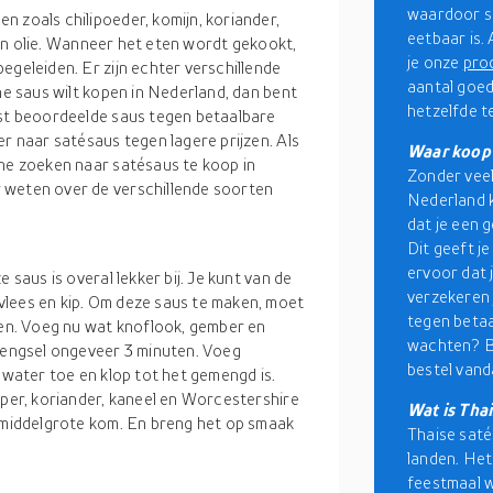
waardoor s
 zoals chilipoeder, komijn, koriander,
eetbaar is. 
s en olie. Wanneer het eten wordt gekookt,
je onze
pro
egeleiden. Er zijn echter verschillende
aantal goed
ne saus wilt kopen in Nederland, dan bent
hetzelfde t
est beoordeelde saus tegen betaalbare
er naar satésaus tegen lagere prijzen. Als
Waar koop 
ine zoeken naar satésaus te koop in
Zonder veel
 weten over de verschillende soorten
Nederland k
dat je een g
Dit geeft j
ervoor dat j
 saus is overal lekker bij. Je kunt van de
verzekeren 
vlees en kip. Om deze saus te maken, moet
tegen betaa
ten. Voeg nu wat knoflook, gember en
wachten? B
 mengsel ongeveer 3 minuten. Voeg
bestel vand
 water toe en klop tot het gemengd is.
eper, koriander, kaneel en Worcestershire
Wat is Tha
n middelgrote kom. En breng het op smaak
Thaise saté
landen. Het
feestmaal w