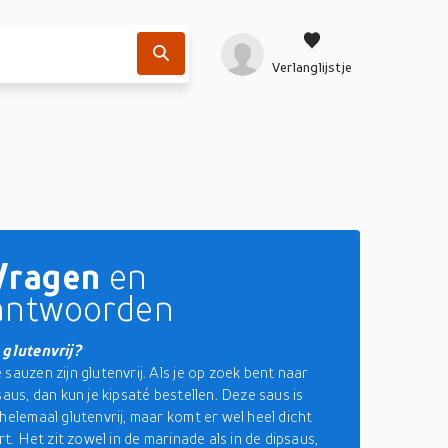
Verlanglijstje
Vragen
en
antwoorden
 glutenvrij?
sauzen zijn glutenvrij. Als je op zoek bent naar
saus, dan kun je kipsaté bestellen. Deze saus is
 helemaal glutenvrij, maar komt er wel heel dicht
urt. Het zit zowel in de marinade als in de dipsaus,