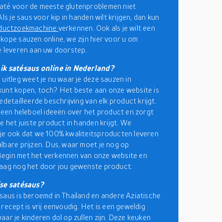
até voor de meeste glutenproblemen niet
Als je saus voor kip in handen wilt krijgen, dan kun
ductzoekmachine
verkennen. Ook als je wilt een
kope sauzen online, we zijn hier voor u om
e leveren aan uw doorstep.
ik satésaus online in Nederland?
 uitleg weet je nu waar je deze sauzen in
unt kopen, toch? Het beste aan onze website is
edetailleerde beschrijving van elk product krijgt.
e een heleboel ideeën over het product en zorgt
e het juiste product in handen krijgt. We
je ook dat we 100% kwaliteitsproducten leveren
lbare prijzen. Dus, waar moet je nog op
egin met het verkennen van onze website en
aag nog het door jou gewenste product.
ise satésaus?
saus is beroemd in Thailand en andere Aziatische
 recept is vrij eenvoudig. Het is een geweldig
aar je kinderen dol op zullen zijn. Deze keuken