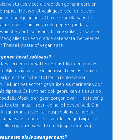
 kleine stukjes vlees die worden gemarineerd en
een spies. Het wordt vaak geserveerd met een
e een beetje pittig is. Om deze snelle saus te
amel je wat Cummins, rode pepers, pinda's,
samolie, zout, sojasaus, bruine suiker, vissaus en
Meng alles tot een gladde satépasta. Serveer ze
 Thaise kipsaté of vegan saté.
rgenen bevat satésaus?
da-allergenen bevatten. Soms blijkt een pinda-
hadelijk te zijn voor je immuunsysteem. Er komen
rij die chemische stoffen in je bloedbaan
. Je kunt het echter gebruiken als marinade voor
als dipsaus. Je kunt het ook gebruiken als saus op
 noedels. Maak je er geen zorgen over! Het is veilig
s te eten, maar in een kleinere hoeveelheid. Om
e krijgen van spijsverteringsproblemen, moet je
 smaaksaus kopen. Dus, zonder enige twijfel, je
tellen op onze website en blijf spanningsvrij.
saus eten als je zwanger bent?