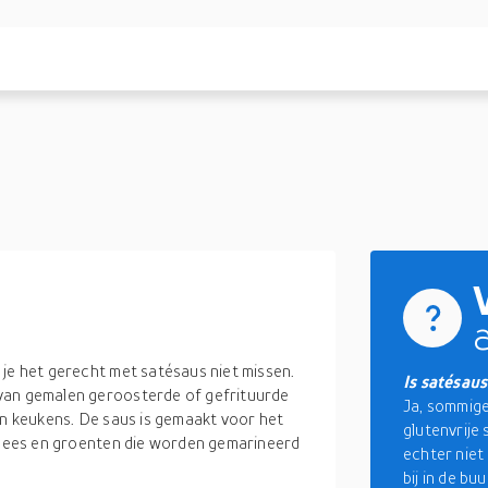
 je het gerecht met satésaus niet missen.
Is satésaus
van gemalen geroosterde of gefrituurde
Ja, sommige 
in keukens. De saus is gemaakt voor het
glutenvrije 
 vlees en groenten die worden gemarineerd
echter niet
bij in de bu