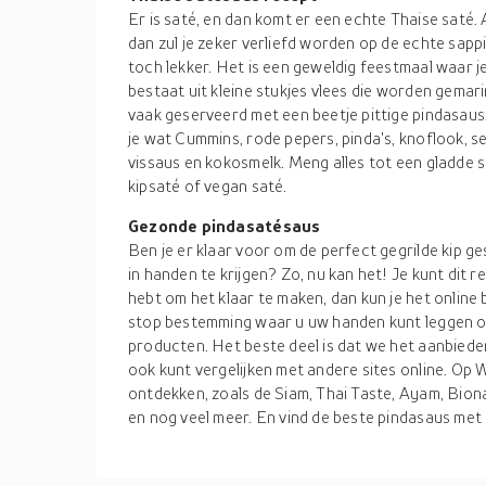
Er is saté, en dan komt er een echte Thaise saté. 
dan zul je zeker verliefd worden op de echte sapp
toch lekker. Het is een geweldig feestmaal waar je
bestaat uit kleine stukjes vlees die worden gemar
vaak geserveerd met een beetje pittige pindasaus
je wat Cummins, rode pepers, pinda's, knoflook, se
vissaus en kokosmelk. Meng alles tot een gladde 
kipsaté of vegan saté.
Gezonde pindasatésaus
Ben je er klaar voor om de perfect gegrilde kip 
in handen te krijgen? Zo, nu kan het! Je kunt dit re
hebt om het klaar te maken, dan kun je het online
stop bestemming waar u uw handen kunt leggen o
producten. Het beste deel is dat we het aanbieden
ook kunt vergelijken met andere sites online. O
ontdekken, zoals de Siam, Thai Taste, Ayam, Bion
en nog veel meer. En vind de beste pindasaus me