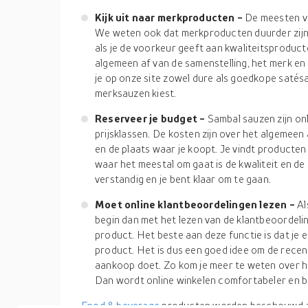
Kijk uit naar merkproducten -
De meesten va
We weten ook dat merkproducten duurder zijn 
als je de voorkeur geeft aan kwaliteitsproduc
algemeen af van de samenstelling, het merk en
je op onze site zowel dure als goedkope satés
merksauzen kiest.
Reserveer je budget -
Sambal sauzen zijn onl
prijsklassen. De kosten zijn over het algemeen 
en de plaats waar je koopt. Je vindt producten
waar het meestal om gaat is de kwaliteit en de
verstandig en je bent klaar om te gaan.
Moet online klantbeoordelingen lezen -
Al
begin dan met het lezen van de klantbeoordeling
product. Het beste aan deze functie is dat je e
product. Het is dus een goed idee om de recen
aankoop doet. Zo kom je meer te weten over he
Dan wordt online winkelen comfortabeler en 
Food & beverage
producten worden beschouwd als