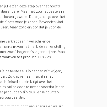
n jullie zien deze stap over het hoofd.
dan andere. Maar het zou het beste zijn
ten boven gewone. De prijs hangt over het
 de plaats waar je koopt. Bovendien vind
auzen. Maar zorg ervoor dat je voor de
ine verkrijgbaar in verschillende
afhankelijk van het merk, de samenstelling
 met zowel hogere als lagere prijzen. Maar
 smaak van het product. Dus kies
s je de beste saus in handen wilt krijgen,
en. Zo krijg je meer inzicht in het
en heleboel ideeën krijgt over het
sies online door te nemen voordat je een
t product en zijn plus- en minpunten.
betrouwbaarder.
 een grote bron van energie en welzijn