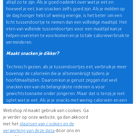
altijd zo te zijn. Als je goed nadenkt over wat je eet en
hoeveel je eet, kan snacken zelfs goed zijn. Als je midden op
de dag honger hebt of weinig energie, is het beter om een
licht tussendoortje te nemen dan een volledige maaltijd. Het
eten van vullende tussendoortjes voor een maaltijd kan je
helpen overeten te voorkomen en je totale calorieverbruik te
verminderen.
Maakt snacken je dikker?
.
Technisch gezien, als je tussendoortjes eet, verbruik je meer
bovenop de calorieën die je al binnenkrijgt tijdens je
hoofdmaaltijden. Daarom kun je gerust zeggen dat veel
snacken een van de belangrijkste redenen is voor
gewichtstoename onder jongeren. Maar dat is tenzij je niet
oplet wat je eet. Als je je snacks met weinig calorieën en een
hoge voedingswaarde zorgvuldig uitkiest, kan snacken geen
Webshop.nl maakt gebruik van cookies. Ga
kwaad. Bovendien kan het zelfs een goede gewoonte zijn.
je verder op onze website, ga dan akkoord
Sommige dieetplannen raden aan om lichte tussendoortjes
met het
plaatsen van cookies en de
te nemen.
verwerking van deze data
door ons en