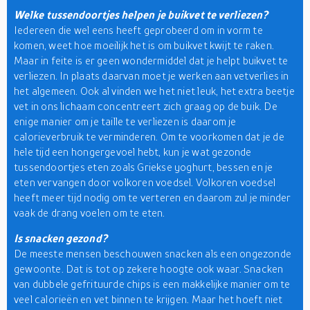
Welke tussendoortjes helpen je buikvet te verliezen?
Iedereen die wel eens heeft geprobeerd om in vorm te
komen, weet hoe moeilijk het is om buikvet kwijt te raken.
Maar in feite is er geen wondermiddel dat je helpt buikvet te
verliezen. In plaats daarvan moet je werken aan vetverlies in
het algemeen. Ook al vinden we het niet leuk, het extra beetje
vet in ons lichaam concentreert zich graag op de buik. De
enige manier om je taille te verliezen is daarom je
calorieverbruik te verminderen. Om te voorkomen dat je de
hele tijd een hongergevoel hebt, kun je wat gezonde
tussendoortjes eten zoals Griekse yoghurt, bessen en je
eten vervangen door volkoren voedsel. Volkoren voedsel
heeft meer tijd nodig om te verteren en daarom zul je minder
vaak de drang voelen om te eten.
Is snacken gezond?
De meeste mensen beschouwen snacken als een ongezonde
gewoonte. Dat is tot op zekere hoogte ook waar. Snacken
van dubbele gefrituurde chips is een makkelijke manier om te
veel calorieën en vet binnen te krijgen. Maar het hoeft niet