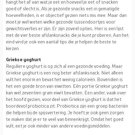
hangt het af van wat je eet en hoeveel je eet of snacken
goed of slecht is. Als je gezonde snacks eet in gematigde
hoeveelheden, is er objectief gezien niets mis mee. Maar dan
moet je wel weten welke gezonde tussendoortjes voor
gewichtsverlies er zijn. Er zijn zoveel opties. Hier is een lijst
met de vier beste afslanksnacks die je kunt proberen. Aan het
eind vind je ook een aantal tips die je helpen de beste te
kiezen.
Griekse yoghurt
Reguliere yoghurt is op zich al een gezonde voeding. Maar
Griekse yoghurt is een nog beter afslanksnack. Niet alleen
vult het enorm en bevat het weinig calorieën. Bovendien is
het een goede bron van eiwitten. Eén portie Griekse yoghurt
kan wel zeventien gram eiwit bevatten. Een ander, vaak over
het hoofd gezien, voordeel van Griekse yoghurt is dat het
boordevol probiotica zit. Probiotica zijn een groep bacteriën
die helpen bij de spijsvertering. Je hoeft je ook geen zorgen
te maken dat je er te veel van binnenkrijgt. Omdat het goed
vult, eet je ook minder van andere voedingsmiddelen.