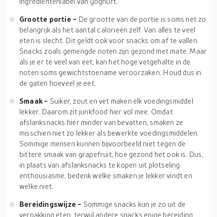
ingrediëntenlabel van yoghurt.
Grootte portie -
De grootte van de portie is soms net zo
belangrijk als het aantal calorieën zelf. Van alles te veel
eten is slecht. Dit geldt ook voor snacks om af te vallen.
Snacks zoals gemengde noten zijn gezond met mate. Maar
als je er te veel van eet, kan het hoge vetgehalte in de
noten soms gewichtstoename veroorzaken. Houd dus in
de gaten hoeveel je eet.
Smaak -
Suiker, zout en vet maken elk voedingsmiddel
lekker. Daarom zit junkfood hier vol mee. Omdat
afslanksnacks hier minder van bevatten, smaken ze
misschien niet zo lekker als bewerkte voedingsmiddelen.
Sommige mensen kunnen bijvoorbeeld niet tegen de
bittere smaak van grapefruit, hoe gezond het ook is. Dus,
in plaats van afslanksnacks te kopen uit plotseling
enthousiasme, bedenk welke smaken je lekker vindt en
welke niet.
Bereidingswijze -
Sommige snacks kun je zo uit de
verpakking eten, terwijl andere snacks enige bereiding