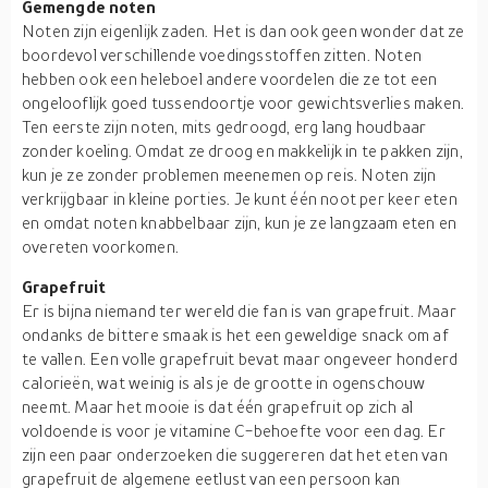
Gemengde noten
Noten zijn eigenlijk zaden. Het is dan ook geen wonder dat ze
boordevol verschillende voedingsstoffen zitten. Noten
hebben ook een heleboel andere voordelen die ze tot een
ongelooflijk goed tussendoortje voor gewichtsverlies maken.
Ten eerste zijn noten, mits gedroogd, erg lang houdbaar
zonder koeling. Omdat ze droog en makkelijk in te pakken zijn,
kun je ze zonder problemen meenemen op reis. Noten zijn
verkrijgbaar in kleine porties. Je kunt één noot per keer eten
en omdat noten knabbelbaar zijn, kun je ze langzaam eten en
overeten voorkomen.
Grapefruit
Er is bijna niemand ter wereld die fan is van grapefruit. Maar
ondanks de bittere smaak is het een geweldige snack om af
te vallen. Een volle grapefruit bevat maar ongeveer honderd
calorieën, wat weinig is als je de grootte in ogenschouw
neemt. Maar het mooie is dat één grapefruit op zich al
voldoende is voor je vitamine C-behoefte voor een dag. Er
zijn een paar onderzoeken die suggereren dat het eten van
grapefruit de algemene eetlust van een persoon kan