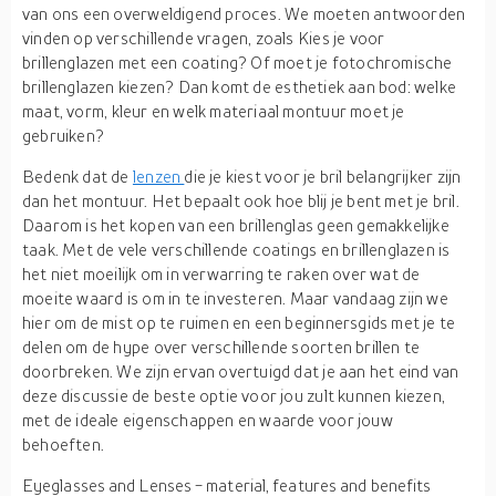
van ons een overweldigend proces. We moeten antwoorden
vinden op verschillende vragen, zoals
Kies je voor
brillenglazen met een coating? Of
moet je
fotochromische
brillenglazen kiezen? Dan
komt
de esthetiek aan bod: welke
maat, vorm,
kleur
en welk materiaal montuur moet je
gebruiken?
Bedenk dat de
lenzen
die je kiest voor je bril belangrijker zijn
dan het montuur. Het bepaalt ook hoe blij je bent met je bril.
Daarom is het kopen van een brillenglas geen gemakkelijke
taak. Met de vele verschillende coatings en brillenglazen is
het niet moeilijk om in verwarring te raken over wat de
moeite waard is om in te investeren. Maar vandaag zijn we
hier om de mist op te ruimen en een beginnersgids met je te
delen om de hype over verschillende soorten brillen te
doorbreken. We zijn ervan overtuigd dat je aan het eind van
deze discussie de beste optie voor jou zult kunnen kiezen,
met de ideale eigenschappen en waarde voor jouw
behoeften.
Eyeglasses and Lenses - material, features and benefits