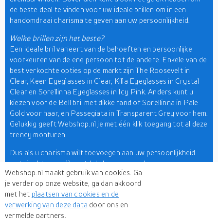
de beste deal te vinden voor uw ideale brillen om in een
handomdraai charisma te geven aan uw persoonlijkheid.
Welke brillen zijn het beste?
Een ideale bril varieert van de behoeften en persoonlijke
voorkeuren van de ene persoon tot de andere. Enkele van de
best verkochte opties op de markt zijn The Roosevelt in
Clear, Keen Eyeglasses in Clear, Killa Eyeglasses in Crystal
Clear en Sorellinna Eyeglasses in Icy Pink. Anders kunt u
kiezen voor de Bell bril met dikke rand of Sorellinna in Pale
Gold voor haar, en Passegiata in Transparent Grey voor hem.
Gelukkig geeft Webshop.nl je met één klik toegang tot al deze
trendy monturen.
Dus als u charisma wilt toevoegen aan uw persoonlijkheid
met slechts een klik, ontdek dan nu om te kopen van
Webshop.nl maakt gebruik van cookies. Ga
topmerken wereldwijd beschikbaar op
Webshop.nl
. Hier kunt
je verder op onze website, ga dan akkoord
u winkelen uit merken zoals Armani Exchange, Arnette,
met het
plaatsen van cookies en de
Brooks Brothers, Bulgari, Burberry, Dkny, Dolce en
verwerking van deze data
door ons en
Gabbana, Oakley, Tiffany, Of Vogue. Ondertussen kun je ook
vermelde partners.
producten van winkels uit de hele wereld ontdekken die een