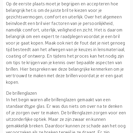
Op de eerste plaats moet je begrijpen en accepteren hoe
belangrijk het is om de juiste bril te kiezen voor je
gezichtsvermogen, comfort en uiterlijk. Over het algemeen
beïnvloedt een bril vier factoren van je persoonlijkheid,
namelijk comfort, uiterlijk, veiligheid en zicht. Het is daarom
belangrijk om een expert te raadplegen voordat je een bril
voor je gaat kopen. Maak ook niet de fout dat je niet genoeg
tijd besteedt aan het afwegen van je keuzes in lensmateriaal,
coating of ontwerp. En tijdens het proces kan het nodig zijn
om tips te krijgen van je kennis over bepaalde aspecten van
brillen. Hier bespreken we deze belangrijke kenmerken om je
vertrouwd te maken met deze brillen voordat je er een gaat
kopen.
De brillenglazen
In het begin waren alle brillenglazen gemaakt van een
standaardtype glas. Er was dus niets om over na te denken
of je zorgen over te maken. De brillenglazen zorgen voor een
uitzonderlijke optiek. Maar ze zijn zwaar en kunnen
gemakkelijk breken. Daardoor kunnen ze schade aan het oog
veroorzaken als ze breken terwijl je ze draagt. Er zijn