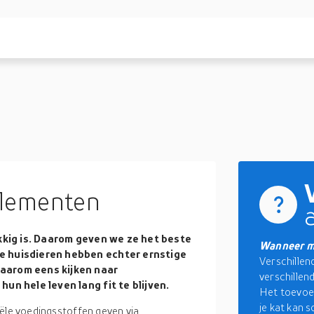
lementen
ukkig is. Daarom geven we ze het beste
Wanneer m
e huisdieren hebben echter ernstige
Verschillen
aarom eens kijken naar
verschillen
un hele leven lang fit te blijven.
Het toevoe
je kat kan s
iële voedingsstoffen geven via