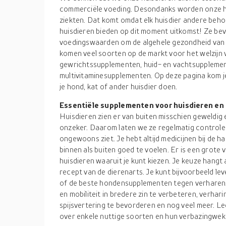
commerciële voeding. Desondanks worden onze hui
ziekten. Dat komt omdat elk huisdier andere beh
huisdieren bieden op dit moment uitkomst! Ze bev
voedingswaarden om de algehele gezondheid van j
komen veel soorten op de markt voor het welzijn v
gewrichtssupplementen, huid- en vachtsupplemen
multivitaminesupplementen. Op deze pagina kom j
je hond, kat of ander huisdier doen.
Essentiële supplementen voor huisdieren en
Huisdieren zien er van buiten misschien geweldig e
onzeker. Daarom laten we ze regelmatig controler
ongewoons ziet. Je hebt altijd medicijnen bij de h
binnen als buiten goed te voelen. Er is een grot
huisdieren waaruit je kunt kiezen. Je keuze hangt 
recept van de dierenarts. Je kunt bijvoorbeeld l
of de beste hondensupplementen tegen verharen. E
en mobiliteit in bredere zin te verbeteren, verha
spijsvertering te bevorderen en nog veel meer. 
over enkele nuttige soorten en hun verbazingwe