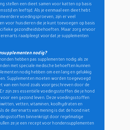
ng stellen een dieet samen voor katten op basis
nsstijl en leeftijd. Als je eenmaal een dieet hebt
meerdere voedingsproeven, zijn er veel
n voor huisdieren die je kunt toevoegen op basis
ecifieke gezondheidsbehoeften. Maar zorg ervoor
dierenarts raadpleegt voordat je supplementen
ensupplementen nodig?
honden hebben pas supplementen nodig als ze
onden met speciale medische behoeften kunnen
lementen nodig hebben om een lang en gelukkig
eiden. Supplementen moeten worden toegevoegd
et van een hond zoals voorgeschreven door de
 Er zijn zes essentiële voedingsstoffen die je hond
 voor een gezond leven. Deze voedingsstoffen
eiwitten, vetten, vitaminen, koolhydraten en
Als de dierenarts van mening is dat de hond niet
ingsstoffen binnenkrijgt door regelmatige
zullen ze je een recept voor hondensupplementen