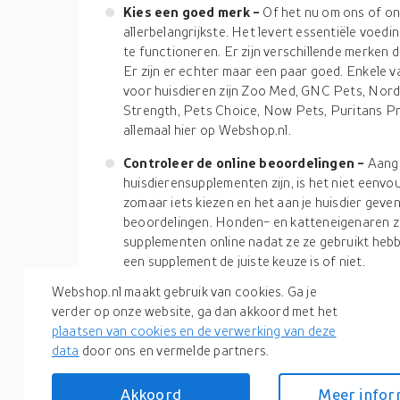
Kies een goed merk
-
Of het nu om ons of onz
allerbelangrijkste. Het levert essentiële voed
te functioneren. Er zijn verschillende merken
Er zijn er echter maar een paar goed. Enkele
voor huisdieren zijn Zoo Med, GNC Pets, Nordi
Strength, Pets Choice, Now Pets, Puritans Pr
allemaal hier op Webshop.nl.
Controleer de online beoordelingen
-
Aange
huisdierensupplementen zijn, is het niet eenvou
zomaar iets kiezen en het aan je huisdier geven
beoordelingen. Honden- en katteneigenaren z
supplementen online nadat ze ze gebruikt heb
een supplement de juiste keuze is of niet.
Webshop.nl maakt gebruik van cookies. Ga je
Nu je veel weet over supplementen voor huisdieren,
verder op onze website, ga dan akkoord met het
schaffen. Nou, er is geen noodzaak om ergens an
plaatsen van cookies en de verwerking van deze
productzoekmachine
, kunt u supplementen vind
data
door ons en vermelde partners.
topmerken over de hele wereld. Dus, begin uw onl
nieuwste aanbiedingen en collecties.
Akkoord
Meer infor