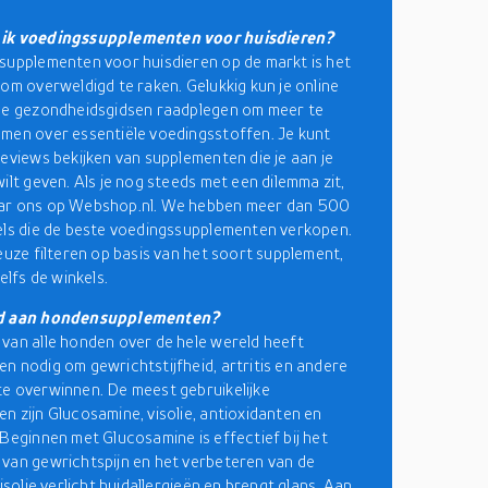
ik voedingssupplementen voor huisdieren?
supplementen voor huisdieren op de markt is het
 om overweldigd te raken. Gelukkig kun je online
de gezondheidsgidsen raadplegen om meer te
men over essentiële voedingsstoffen. Je kunt
reviews bekijken van supplementen die je aan je
ilt geven. Als je nog steeds met een dilemma zit,
ar ons op Webshop.nl. We hebben meer dan 500
els die de beste voedingssupplementen verkopen.
keuze filteren op basis van het soort supplement,
zelfs de winkels.
ed aan hondensupplementen?
van alle honden over de hele wereld heeft
n nodig om gewrichtstijfheid, artritis en andere
e overwinnen. De meest gebruikelijke
n zijn Glucosamine, visolie, antioxidanten en
 Beginnen met Glucosamine is effectief bij het
van gewrichtspijn en het verbeteren van de
Visolie verlicht huidallergieën en brengt glans. Aan