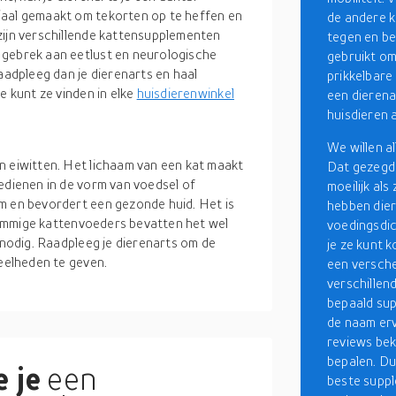
iaal gemaakt om tekorten op te heffen en
de andere 
zijn verschillende kattensupplementen
tegen en b
 gebrek aan eetlust en neurologische
gebruikt om
aadpleeg dan je dierenarts en haal
prikkelbare
e kunt ze vinden in elke
huisdierenwinkel
een dierena
huisdieren 
We willen a
n eiwitten. Het lichaam van een kat maakt
Dat gezegd 
edienen in de vorm van voedsel of
moeilijk al
m en bevordert een gezonde huid. Het is
hebben die
. Sommige kattenvoeders bevatten het wel
voedingsdic
 nodig. Raadpleeg je dierenarts om de
je ze kunt k
veelheden te geven.
een versch
verschillen
bepaald sup
de naam erv
reviews bek
bepalen. Du
 je
een
beste suppl