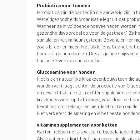
Probiotica voor honden
Probiotica zijn de bacteriën die aanwezig zijn in h
Wereldgezondheidsorganisatie legt uit dat probio
Wanneer ze in voldoende hoeveelheden worden i
gezondheidsvoordeel op voor de gastheer." Ze hel
stimuleren het immuunsysteem. Bovendien remmen 
zoals E. coli en meer. Net als bij ons, bevindt he
hond zich in hun darmen. Dus als je hun spijsverte
hun hele leven gezond en actief.
Glucosamine voor honden
Het is een natuurlijke kraakbeenbouwsteen die aa
worden vertraagt echter de productie van Glucosam
en gewrichtspijn. Er zijn echter supplementen voo
kraakbeen weer op te bouwen, waardoor de hond
bevat het ontstekingsremmende effecten om de li
Het verbetert de smering en is het beste honden
vitaminesupplementen voor katten
Katten hebben net als wij een uitgebalanceerd di
Als je kat een tekort heeft aan een cruciale vitami