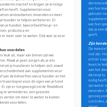
dierenvoedi
sdieren inactief en krijgen ze ernstige
van hun leve
oeften heeft. Supplementen voor
gekozen na 
atten antioxidanten, mineralen en meer
supplemente
e huisdier te helpen verbeteren. Er
van hun sp
an je huisdier, bijvoorbeeld heup- en
dat je een 
ten, probiotica en
geeft.
e er meer over te weten. Ook wat ze voor
Zijn hond
De meeste 
 hun voordelen
oud zijn. H
n leuk uit, maar van binnen zijn we
echter supp
en. Maak je geen zorgen als je iets
leven te l
and om je huisdieren te helpen zich zowel
aan het die
e verscheidenheid aan supplementen voor
dierenarts.
af van de behoeften van je huisdier en het
nodig heeft
evertraan kopen voor de ogen van je hond
zijn water, 
r zijn er toegevoegd om de flexibiliteit
mineralen. 
ring te verminderen, een gezonde
genoeg voed
Lees verder om meer te weten te komen
controles, 
kkende voordelen.
geven.