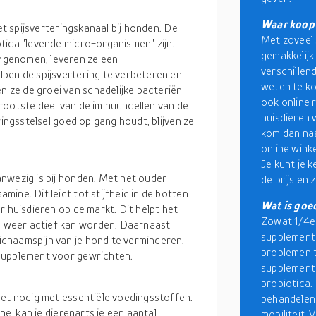
Waar koop 
et spijsverteringskanaal bij honden. De
Met zoveel 
tica "levende micro-organismen" zijn.
gemakkelijk
ngenomen, leveren ze een
verschillen
pen de spijsvertering te verbeteren en
weten te ko
ze de groei van schadelijke bacteriën
ook online 
t grootste deel van de immuuncellen van de
huisdieren w
ringsstelsel goed op gang houdt, blijven ze
kom dan na
online wink
Je kunt je 
nwezig is bij honden. Met het ouder
de prijs en 
ine. Dit leidt tot stijfheid in de botten
Wat is go
r huisdieren op de markt. Dit helpt het
Zowat 1/4e 
 weer actief kan worden. Daarnaast
supplemente
chaamspijn van je hond te verminderen.
problemen t
supplement voor gewrichten.
supplemente
probiotica.
eet nodig met essentiële voedingsstoffen.
behandelen 
ne, kan je dierenarts je een aantal
mobiliteit. 