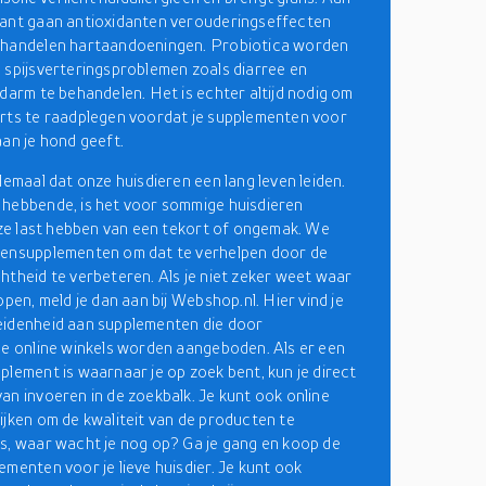
kant gaan antioxidanten verouderingseffecten
ehandelen hartaandoeningen. Probiotica worden
 spijsverteringsproblemen zoals diarree en
 darm te behandelen. Het is echter altijd nodig om
rts te raadplegen voordat je supplementen voor
aan je hond geeft.
llemaal dat onze huisdieren een lang leven leiden.
hebbende, is het voor sommige huisdieren
s ze last hebben van een tekort of ongemak. We
rensupplementen om dat te verhelpen door de
htheid te verbeteren. Als je niet zeker weet waar
open, meld je dan aan bij Webshop.nl. Hier vind je
eidenheid aan supplementen die door
de online winkels worden aangeboden. Als er een
plement is waarnaar je op zoek bent, kun je direct
an invoeren in de zoekbalk. Je kunt ook online
ijken om de kwaliteit van de producten te
s, waar wacht je nog op? Ga je gang en koop de
ementen voor je lieve huisdier. Je kunt ook