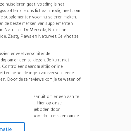
e huisdieren gaat, voeding is het
ingsstoffen die ons lichaam nodig heeft om
 die supplementen voor huisdieren maken.
 van de beste merken van supplementen
c Naturals, Dr Mercola, Nutrition
ide, Zesty Paws en Naturvet. Je vindt ze
zien er veel verschillende
dig om er een te kiezen. Je kunt niet
. Controleer daarom altijd online
etten beoordelingen van verschillende
ben. Door deze reviews kom je te weten of
 kijk je er vast naar uit om er een aan te
ders heen te gaan. Hier op onze
en die worden aangeboden door
ine shopping reis voordat u missen om de
matie