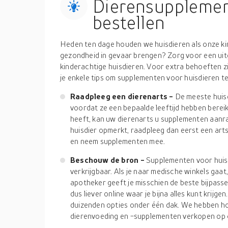
Dierensupplemen
bestellen
Heden ten dage houden we huisdieren als onze 
gezondheid in gevaar brengen? Zorg voor een uit
kinderachtige huisdieren. Voor extra behoeften zi
je enkele tips om supplementen voor huisdieren t
Raadpleeg een dierenarts
-
De meeste huis
voordat ze een bepaalde leeftijd hebben berei
heeft, kan uw dierenarts u supplementen aanra
huisdier opmerkt, raadpleeg dan eerst een arts
en neem supplementen mee.
Beschouw de bron
-
Supplementen voor huisdi
verkrijgbaar. Als je naar medische winkels gaat
apotheker geeft je misschien de beste bijpassen
dus liever online waar je bijna alles kunt krijg
duizenden opties onder één dak. We hebben ho
dierenvoeding en -supplementen verkopen op 