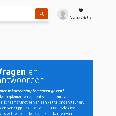
Verlanglijstje
Vragen
en
antwoorden
oet je kattensupplementen geven?
de supplementen zijn ontworpen om de
de lichaamsfuncties van een kat te ondersteunen.
gen van supplementen aan het normale dieet van
oms echter schadelijk zijn. Fabrikanten van