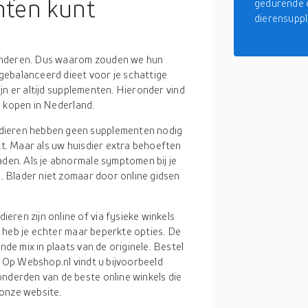
ten kunt
gedurende e
dierensupp
kinderen. Dus waarom zouden we hun
gebalanceerd dieet voor je schattige
jn er altijd supplementen. Hieronder vind
e kopen in Nederland.
dieren hebben geen supplementen nodig
kt. Maar als uw huisdier extra behoeften
den. Als je abnormale symptomen bij je
. Blader niet zomaar door online gidsen
eren zijn online of via fysieke winkels
, heb je echter maar beperkte opties. De
de mix in plaats van de originele. Bestel
en. Op Webshop.nl vindt u bijvoorbeeld
nderden van de beste online winkels die
onze website.