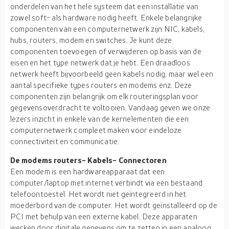
onderdelen van het hele systeem dat een installatie van
zowel soft- als hardware nodig heeft. Enkele belangrijke
componenten van een computernetwerk zijn NIC, kabels,
hubs, routers, modem en switches. Je kunt deze
componenten toevoegen of verwijderen op basis van de
eisen en het type netwerk dat je hebt. Een draadloos
netwerk heeft bijvoorbeeld geen kabels nodig, maar wel een
aantal specifieke types routers en modems enz. Deze
componenten zijn belangrijk om elk routeringsplan voor
gegevensoverdracht te voltooien. Vandaag geven we onze
lezers inzicht in enkele van de kernelementen die een
computernetwerk compleet maken voor eindeloze
connectiviteit en communicatie.
De modems routers- Kabels- Connectoren
Een modem is een hardwareapparaat dat een
computer/laptop met internet verbindt via een bestaand
telefoontoestel. Het wordt niet geïntegreerd in het
moederbord van de computer. Het wordt geïnstalleerd op de
PCI met behulp van een externe kabel. Deze apparaten
werken door digitale gegevens om te zetten in een analoog