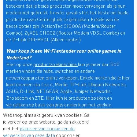
betekent dat je beide producten moet vervangen als je hun
modem niet gebruikt. In ieder geval is het het beste om beide
producten van CenturyLink te gebruiken. Enkele van de
beste opties zijn: ActionTec C1000A (Modem/Router
Combo), ZyXEL C1100Z (Router Modem VDSL Combo) en
de D-Link DIR-850L (Alleen router).
Waar koop ik een Wi-Fi extender voor online gamen in
Nederland?
Hier op onze
productzoekmachine
kun je meer dan 500
merken vinden die hubs, switches en andere
netwerkapparaten online verkopen. Enkele merken die je hier
kunt noemen zijn Cisco, Merlin, TP-Link, Ubiquiti Networks,
ASUS, D-Link, NETGEAR, Apple, Juniper Networks,
Broadcom en ZTE. Hier kun je producten zoeken en
vergelijken op basis van prijs en merk om het zoeken
gemakkelijker en sneller te maken. Vergelijk de prijs en maak
Webshop.nl maakt gebruik van cookies. Ga
kennis met eindeloze mogelijkheden voordat je betaalt voor
je verder op onze website, ga dan akkoord
een apparaat dat aan je behoeften voldoet.
met het
plaatsen van cookies en de
verwerking van deze data
door ons en
Vind het juiste netwerkapparaat inclusief
bruggen en routers