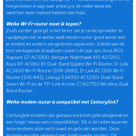
toegenomen vraag naar privacy is de reden waarom
switches meer invloed hebben dan hubs.
Welke Wi-Fi-router moet ik kopen?
Zoals eerder gezegd, is het beter om je serviceprovider te
raadplegen om te weten welk model router goed werkt met
je modem en andere aangesloten apparaten. Enkele van de
best verkopende draadloze routers dit jaar zijn; Asus ROG
Rapture GT-AC5300, Netgear Nighthawk X10 AD7200,
Asus RT-AC66U B1 Dual-Band Gigabit Wi-Fi Router, D-Link
AC2600 Wi-Fi Router (DIR-2680), D-Link AC1200 Wi-Fi
Router (DIR-842), Linksys EA6350 AC1200+ Dual-Band
Smart Wi-Fi en de TP-Link Archer C7 AC1750 Wireless Dual
Band Router.
Welke modem router is compatibel met Centurylink?
.
Centurylink modems zijn geavanceerd met gebruiksgemak en
een hoger niveau van compatibiliteit. Dit is de reden waarom
deze modems alom vertrouwd en gebruikt worden. Deze
modems worden geleverd met ingebouwde routers. Dit