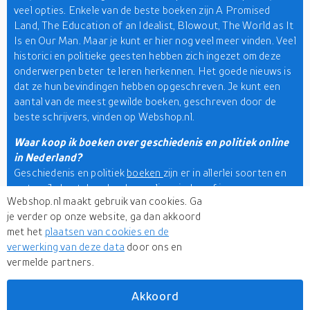
veel opties. Enkele van de beste boeken zijn A Promised
Land, The Education of an Idealist, Blowout, The World as It
Is en Our Man. Maar je kunt er hier nog veel meer vinden. Veel
historici en politieke geesten hebben zich ingezet om deze
onderwerpen beter te leren herkennen. Het goede nieuws is
dat ze hun bevindingen hebben opgeschreven. Je kunt een
aantal van de meest gewilde boeken, geschreven door de
beste schrijvers, vinden op Webshop.nl.
Waar koop ik boeken over geschiedenis en politiek online
in Nederland?
Geschiedenis en politiek
boeken
zijn er in allerlei soorten en
maten. Je kunt deze boeken online vinden of in een
Webshop.nl maakt gebruik van cookies. Ga
plaatselijke boekwinkel. Maar als je je op de markt begeeft,
je verder op onze website, ga dan akkoord
heb je beperkte opties om uit te kiezen. Bestel je boek dus
met het
plaatsen van cookies en de
liever online. Als je niet zeker weet waar je moet beginnen, is
verwerking van deze data
door ons en
Webshop.nl de oplossing. Hier hebben we meer dan 500
vermelde partners.
winkels samengebracht die de beste boeken online verkopen.
Onze zoekmachine heeft een zoekfunctie en filters, zodat u
uw keuze snel kunt beperken.
Akkoord