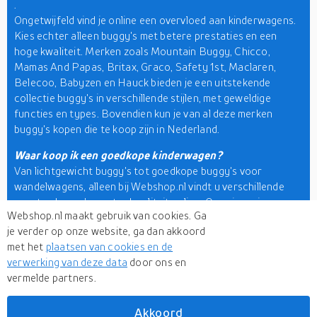
.
Ongetwijfeld vind je online een overvloed aan kinderwagens.
Kies echter alleen buggy's met betere prestaties en een
hoge kwaliteit. Merken zoals Mountain Buggy, Chicco,
Mamas And Papas, Britax, Graco, Safety 1st, Maclaren,
Belecoo, Babyzen en Hauck bieden je een uitstekende
collectie buggy's in verschillende stijlen, met geweldige
functies en types. Bovendien kun je van al deze merken
buggy's kopen die te koop zijn in Nederland.
Waar koop ik een goedkope kinderwagen?
Van lichtgewicht buggy's tot goedkope buggy's voor
wandelwagens, alleen bij Webshop.nl vindt u verschillende
soorten buggy's van topkwaliteit online. Onze ingenieuze
Webshop.nl maakt gebruik van cookies. Ga
productzoekmachine
brengt u een uitgebreide selectie
je verder op onze website, ga dan akkoord
buggy's, kinderwagens en wandelwagens van populaire
met het
plaatsen van cookies en de
merken en winkels. U kunt zelfs een buggy voor een baby van
verwerking van deze data
door ons en
3 maanden bekijken en kopen uit onze uitgebreide collectie
vermelde partners.
rollers & buggy's
. Hier kun je ook je keuzes filteren op basis
van je voorkeuren, zoals prijs, kleur, merk en meer. Je kunt
ook prijzen vergelijken om betaalbare aanbiedingen te vinden.
Akkoord