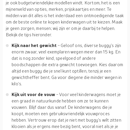
je ook budgetvriendelijke modellen vindt. Kortom, het is een
mijnenveld van opties, merken, prijskaartjes en meer. Te
midden van dit alles is het inderdaad een ontmoedigende taak
om de beste online te kopen kinderwagen uit te kiezen. Maak
je geen zorgen, mensen; wij zijn er om je daarbij te helpen.
Bekijk de tips hieronder.
Kijk naar het gewicht
- Geloof ons, diverse buggy's zijn
enorm zwaar, veel exemplaren wegen meer dan 15 kg. En
dat is nog zonder kind, speelgoed of andere
boodschappen die extra gewicht toevoegen. Kies daarom
altijd een buggy die je snel kunt optillen, tenzij je een
gewichtheffer bent. Ga voor diegene die minder wegen in
kilo's.
Kijk uit voor de vouw
- Voor veel kinderwagens moet je
een graad in natuurkunde hebben om ze te kunnen
vouwen. Blijf daar dus vanaf. De kinderwagens die je
koopt, moeten een gebruiksvriendelijk vouwproces
hebben. Vertrouw erop dat je niet met buggy's wilt zitten
klooien als je ergens mee bezig bent, vooral niet als je je