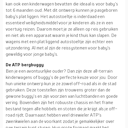
kan ook een kinderwagen bevatten die ideaal is voor baby's
tot 6 maanden oud. Met dit ontwerp kunnen je pasgeboren
baby's plat liggen. Het autostoeltje is inderdaad een
essentieel veiligheidsmiddel voor je kinderen als ze in een
voertuig reizen. Daarom moet je ze alleen op reis gebruiken
en niet als een apparaat waarin je kind thuis kan slapen. De
wagens met een plat liggend autostoeltje zijn echter een
uitzondering. Al met al zijn de reissystemen voor baby's
geweldig voor jonge baby's.
De ATP bergbuggy
Ben je een avontuurlijke ouder? Dan zijn deze all-terrain
kinderwagens of buggy's de perfecte keuze voor jou. Door
hun unieke ontwerp kun je ze zowel off-road als in de stad
gebruiken. Deze toestellen zijn trouwens groter dan de
gewone buggy's en zijn voorzien van luchtbanden en goede
vering. Bovendien zijn het robuuste chassis en het frame
bestand tegen alle hobbels en stoten die je krijgt als je off-
road rijdt. Daarnaast hebben veel driewieler ATP's
zwenkwielen aan de voorkant zodat je gemakkelijker over
ruw terrein kunt sturen. Hun grote formaat maakt het