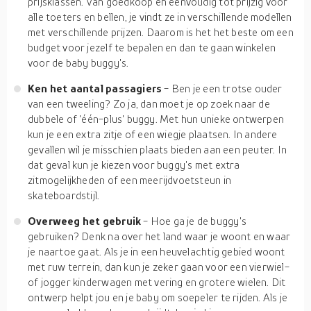
prijsklassen. Van goedkoop en eenvoudig tot prijzig voor
alle toeters en bellen, je vindt ze in verschillende modellen
met verschillende prijzen. Daarom is het het beste om een
budget voor jezelf te bepalen en dan te gaan winkelen
voor de baby buggy's.
Ken het aantal passagiers
- Ben je een trotse ouder
van een tweeling? Zo ja, dan moet je op zoek naar de
dubbele of 'één-plus' buggy. Met hun unieke ontwerpen
kun je een extra zitje of een wiegje plaatsen. In andere
gevallen wil je misschien plaats bieden aan een peuter. In
dat geval kun je kiezen voor buggy's met extra
zitmogelijkheden of een meerijdvoetsteun in
skateboardstijl.
Overweeg het gebruik
- Hoe ga je de buggy's
gebruiken? Denk na over het land waar je woont en waar
je naartoe gaat. Als je in een heuvelachtig gebied woont
met ruw terrein, dan kun je zeker gaan voor een vierwiel-
of jogger kinderwagen met vering en grotere wielen. Dit
ontwerp helpt jou en je baby om soepeler te rijden. Als je