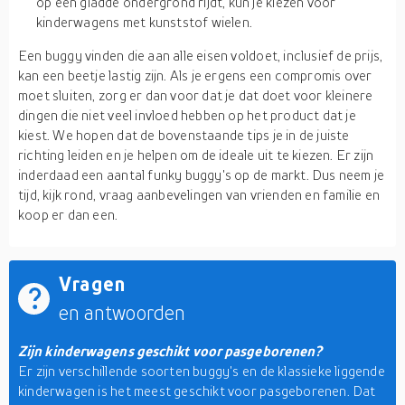
op een gladde ondergrond rijdt, kun je kiezen voor
kinderwagens met kunststof wielen.
Een buggy vinden die aan alle eisen voldoet, inclusief de prijs,
kan een beetje lastig zijn. Als je ergens een compromis over
moet sluiten, zorg er dan voor dat je dat doet voor kleinere
dingen die niet veel invloed hebben op het product dat je
kiest. We hopen dat de bovenstaande tips je in de juiste
richting leiden en je helpen om de ideale uit te kiezen. Er zijn
inderdaad een aantal funky buggy's op de markt. Dus neem je
tijd, kijk rond, vraag aanbevelingen van vrienden en familie en
koop er dan een.
Vragen
en antwoorden
Zijn kinderwagens geschikt voor pasgeborenen?
Er zijn verschillende soorten buggy's en de klassieke liggende
kinderwagen is het meest geschikt voor pasgeborenen. Dat