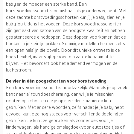
baby en de moeder een sterke band. Een
borstvoedingsschort is onmisbaar als je onderweg bent. Met
deze zachte borstvoedingsschorten kun jij je baby zien en je
baby jou tijdens het voeden. Deze borstvoedingsschorten
zijn gemaakt van katoen van de hoogste kwaliteit en hebben
gepatenteerde einddoppen. Deze doppen voorkomen dat de
hoeken in je kleintje prikken. Sommige modellen hebben zelfs
een open halslijn die opvalt. Door dit unieke ontwerp is de
hoes flexibel, maar stijf genoeg om van je lichaam af te
blijven. Het bevordert ook het ademend vermogen en de
luchtstroom.
De vier in één zoogschorten voor borstvoeding
Een borstvoedingsschort is noodzakelijk. Maar als je op zoek
bent naar allround bescherming, dan wil je je misschien
richten op schorten die je op meerdere manieren kunt
gebruiken. Met andere woorden, zelfs nadat je je baby hebt
gevoed, kun je ze nog steeds voor verschillende doeleinden
gebruiken. Je kunt ze gebruiken als zonnedoek voor je
kinderwagen, als handige omslagdoek voor autostoeltjes of
als handdoek voor algemeen gebruik en nog veel meer. Het