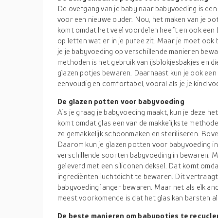
De overgang van je baby naar babyvoeding is ee
voor een nieuwe ouder. Nou, het maken van je po
komt omdat het veel voordelen heeft en ook een 
op letten wat er in je puree zit. Maar je moet oo
je je babyvoeding op verschillende manieren bew
methoden is het gebruik van ijsblokjesbakjes en die
glazen potjes bewaren. Daarnaast kun je ook een
eenvoudig en comfortabel, vooral als je je kind vo
De glazen potten voor babyvoeding
Als je graag je babyvoeding maakt, kun je deze he
komt omdat glas een van de makkelijkste methode
ze gemakkelijk schoonmaken en steriliseren. Boven
Daarom kun je glazen potten voor babyvoeding in
verschillende soorten babyvoeding in bewaren. 
geleverd met een siliconen deksel. Dat komt omdat
ingrediënten luchtdicht te bewaren. Dit vertraagt
babyvoeding langer bewaren. Maar net als elk and
meest voorkomende is dat het glas kan barsten als 
De beste manieren om babypotjes te recycle