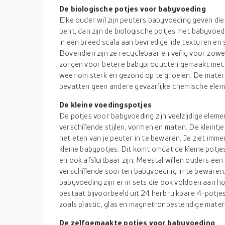
De biologische potjes voor babyvoeding
Elke ouder wil zijn peuters babyvoeding geven die 
bent, dan zijn de biologische potjes met babyvoed
in een breed scala aan bevredigende texturen en
Bovendien zijn ze recyclebaar en veilig voor zowel
zorgen voor betere babyproducten gemaakt met pu
weer om sterk en gezond op te groeien. De material
bevatten geen andere gevaarlijke chemische elem
De kleine voedingspotjes
De potjes voor babyvoeding zijn veelzijdige eleme
verschillende stijlen, vormen en maten. De kleintj
het eten van je peuter in te bewaren. Je ziet imm
kleine babypotjes. Dit komt omdat de kleine pot
en ook afsluitbaar zijn. Meestal willen ouders een
verschillende soorten babyvoeding in te bewaren.
babyvoeding zijn er in sets die ook voldoen aan 
bestaat bijvoorbeeld uit 24 herbruikbare 4-potjes.
zoals plastic, glas en magnetronbestendige materia
De zelfgemaakte potjes voor babyvoeding