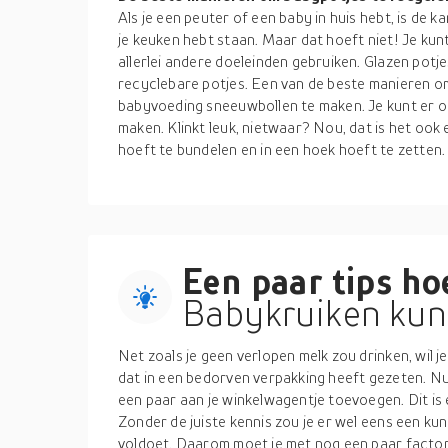
Als je een peuter of een baby in huis hebt, is de k
je keuken hebt staan. Maar dat hoeft niet! Je kun
allerlei andere doeleinden gebruiken. Glazen potj
recyclebare potjes. Een van de beste manieren om 
babyvoeding sneeuwbollen te maken. Je kunt er 
maken. Klinkt leuk, nietwaar? Nou, dat is het ook e
hoeft te bundelen en in een hoek hoeft te zetten. 
Een paar tips hoe
Babykruiken kunt
Net zoals je geen verlopen melk zou drinken, wil je
dat in een bedorven verpakking heeft gezeten. Nu 
een paar aan je winkelwagentje toevoegen. Dit is
Zonder de juiste kennis zou je er wel eens een kun
voldoet. Daarom moet je met nog een paar facto