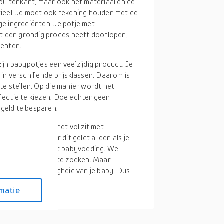
 buitenkant, maar ook het materiaal en de
ntieel. Je moet ook rekening houden met de
ge ingrediënten. Je potje met
t een grondig proces heeft doorlopen,
menten.
zijn babypotjes een veelzijdig product. Je
 in verschillende prijsklassen. Daarom is
 te stellen. Op die manier wordt het
llectie te kiezen. Doe echter geen
 geld te besparen.
n daarvan is dat het vol zit met
van je kind. Maar dit geldt alleen als je
llecties potten met babyvoeding. We
n om de beste uit te zoeken. Maar
zondheid en veiligheid van je baby. Dus
matie