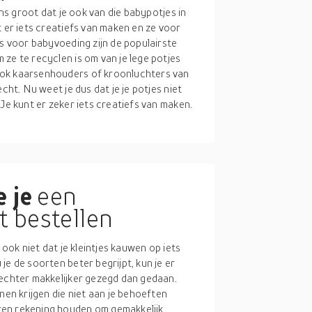
ans groot dat je ook van die babypotjes in
t er iets creatiefs van maken en ze voor
es voor babyvoeding zijn de populairste
ze te recyclen is om van je lege potjes
ook kaarsenhouders of kroonluchters van
cht. Nu weet je dus dat je je potjes niet
Je kunt er zeker iets creatiefs van maken.
 je
een
 bestellen
 ook niet dat je kleintjes kauwen op iets
je de soorten beter begrijpt, kun je er
 echter makkelijker gezegd dan gedaan.
nen krijgen die niet aan je behoeften
ren rekening houden om gemakkelijk