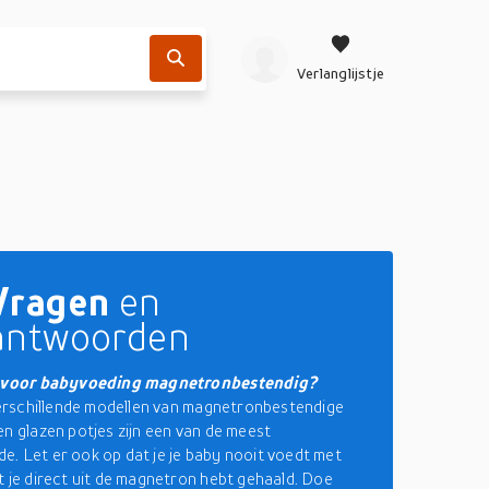
Verlanglijstje
Vragen
en
antwoorden
s voor babyvoeding magnetronbestendig?
 verschillende modellen van magnetronbestendige
en glazen potjes zijn een van de meest
. Let er ook op dat je je baby nooit voedt met
t je direct uit de magnetron hebt gehaald. Doe