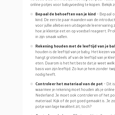
online potjes voor babyvoeding te kopen. Bekijk z
Bepaal de behoeften van je kind
- Bepaal o
kind. De eerste paar maanden van de introducti
voor jullie allebei een uitdagende leerervaring 
hoe je kleintje eet en op voedsel reageert. P
in zijn smaak vallen.
Rekening houden met de leeftijd van je b
houden is de leeftijd van je baby. Het kiezen 
hangt grotendeels af van de leeftijd van je klei
eten. Daarom is het het beste dat je weet wel
basis van zijn leeftijd. Zo kun je hem zonder tw
nodig heeft.
Controleer het materiaal van de pot
- Dit 
waarmee je rekening moet houden als je online
Nederland. Je moet ook controleren of het po
materiaal. Kijk of de pot goed gemaakt is. Je zo
potje van lage kwaliteit zit, toch?