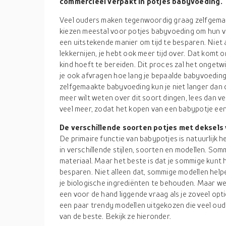
commercieel verpakt in potjes babyvoeding.
Veel ouders maken tegenwoordig graag zelfgemaa
kiezen meestal voor potjes babyvoeding om hun v
een uitstekende manier om tijd te besparen. Niet a
lekkernijen, je hebt ook meer tijd over. Dat komt o
kind hoeft te bereiden. Dit proces zal het ongetwi
je ook afvragen hoe lang je bepaalde babyvoeding
zelfgemaakte babyvoeding kun je niet langer dan d
meer wilt weten over dit soort dingen, lees dan ve
veel meer, zodat het kopen van een babypotje een 
De verschillende soorten potjes met deksels
De primaire functie van babypotjes is natuurlijk h
in verschillende stijlen, soorten en modellen. So
materiaal. Maar het beste is dat je sommige kunt
besparen. Niet alleen dat, sommige modellen help
je biologische ingrediënten te behouden. Maar we
een voor de hand liggende vraag als je zoveel op
een paar trendy modellen uitgekozen die veel oud
van de beste. Bekijk ze hieronder.