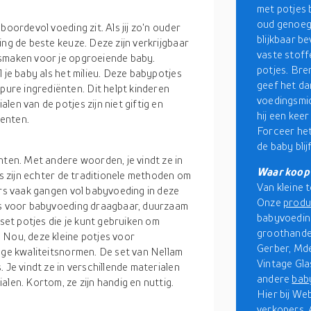
met potjes
oud genoeg 
boordevol voeding zit. Als jij zo'n ouder
blijkbaar b
ing de beste keuze. Deze zijn verkrijgbaar
vaste stoff
 smaken voor je opgroeiende baby.
potjes. Bre
 je baby als het milieu. Deze babypotjes
geef het da
re ingrediënten. Dit helpt kinderen
voedingsmid
en van de potjes zijn niet giftig en
hij een kee
enten.
Forceer het
de baby blij
nten. Met andere woorden, je vindt ze in
Waar koop 
es zijn echter de traditionele methoden om
Van kleine t
ers vaak gangen vol babyvoeding in deze
Onze
prod
jes voor babyvoeding draagbaar, duurzaam
babyvoeding
 set potjes die je kunt gebruiken om
groothande
 Nou, deze kleine potjes voor
Gerber, Mde
hoge kwaliteitsnormen. De set van Nellam
Vintage Gla
 Je vindt ze in verschillende materialen
andere
bab
len. Kortom, ze zijn handig en nuttig.
Hier bij We
verkopers. A