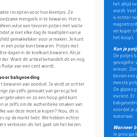
het altijd o
voedt. Veel
kte recepten voor hun kleintjes. Ze
is echter ni
oedzame mengsels in te bewaren. Het is
magnetronbe
lleen vul je van tevoren potjes met vaste
verkoper of
mdat je niet elke dag de maaltijden van je
het koopt.
jfeld gemakkelijker voor je maken. Je kunt
 in een potje kunt bewaren. Potjes met
Kun je pot
rie dagen in de koelkast bewaren. Als je
De potjes b
rder. Want dit artikel behandelt dit en nog
gevogelte, v
fluitje van een cent wordt.
vriezer. Zo
binnen een 
 voor babyvoeding
meeste potj
et bewaren van voedsel. Je vindt ze echter
De glazen p
mmige zijn zelfs gemaakt van gerecycled
invriest. Er
 hergebruiken en zo een hoop geld kunt
babyvoeding
en je zelfs om de authentieke smaken van
voordat je 
lke van deze moet je kopen? Nou, dit is
materiaal.
ties op de markt hebt. We hebben echter
ers verkiezen als het gaat om het kiezen
Wanneer be
In principe