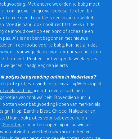
 babyvoeding. Met andere woorden, je baby moet
zijn om grover en grover voedsel te eten. En
evatten de meeste potjes voeding uit de winkel
en. Voed je baby ook nooit rechtstreeks uit de
ng de inhoud over op een bord of schaaltje en
n pas. Als je net bent begonnen met nieuwe
delen in een potje voor je baby, kan het zijn dat
r weigert vanwege de nieuwe textuur van het eten.
 echter niet. Probeer het volgende week en als
ft weigeren, raadpleeg dan je arts.
ik potjes babyvoeding online in Nederland?
ot grote potjes, u vindt ze allemaal bij Webshop.nl.
uctzoekmachine
brengt u een assortiment
spotjes van topkwaliteit. Bovendien kunt u
l potten voor babyvoeding kopen van merken als
sign, Hipp, Earth's Best, Chicco, Nakpunar en
ss. U kunt ook potjes voor babyvoeding en
y & peuter
producten kopen bij online winkels.
bshop.nl vindt u veel betrouwbare merken en
ls u in de war bent door de vele opties, kunt u ze