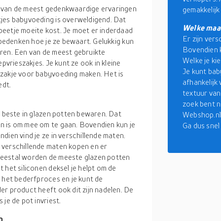
n van de meest gedenkwaardige ervaringen
gemakkelijk
tjes babyvoeding is overweldigend. Dat
Welke maat
beetje moeite kost. Je moet er inderdaad
Er zijn ver
k bedenken hoe je ze bewaart. Gelukkig kun
Bovendien k
aren. Een van de meest gebruikte
Welke je ki
pvrieszakjes. Je kunt ze ook in kleine
Je kunt bab
 zakje voor babyvoeding maken. Het is
afhankelijk
edt.
textuur van
zoek bent na
t beste in glazen potten bewaren. Dat
Webshop.nl
n is om mee om te gaan. Bovendien kun je
Ga dus snel
dien vind je ze in verschillende maten.
 verschillende maten kopen en er
Meestal worden de meeste glazen potten
 het siliconen deksel je helpt om de
 het bederfproces en je kunt de
er product heeft ook dit zijn nadelen. De
je de pot invriest.
n