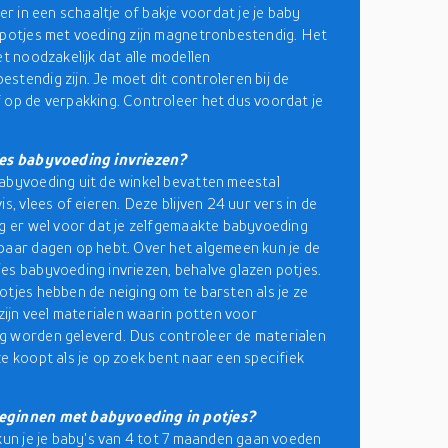
ver in een schaaltje of bakje voordat je je baby
 potjes met voeding zijn magnetronbestendig. Het
et noodzakelijk dat alle modellen
stendig zijn. Je moet dit controleren bij de
 op de verpakking. Controleer het dus voordat je
jes babyvoeding invriezen?
abyvoeding uit de winkel bevatten meestal
is, vlees of eieren. Deze blijven 24 uur vers in de
rg er wel voor dat je zelfgemaakte babyvoeding
paar dagen op hebt. Over het algemeen kun je de
es babyvoeding invriezen, behalve glazen potjes.
otjes hebben de neiging om te barsten als je ze
 zijn veel materialen waarin potten voor
 worden geleverd. Dus controleer de materialen
ze koopt als je op zoek bent naar een specifiek
ginnen met babyvoeding in potjes?
 kun je je baby's van 4 tot 7 maanden gaan voeden