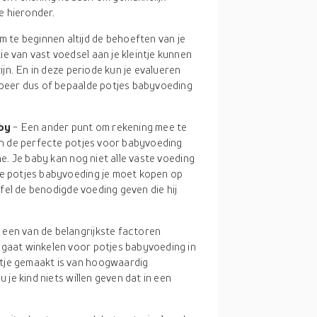
e hieronder.
m te beginnen altijd de behoeften van je
e van vast voedsel aan je kleintje kunnen
zijn. En in deze periode kun je evalueren
robeer dus of bepaalde potjes babyvoeding
aby
- Een ander punt om rekening mee te
van de perfecte potjes voor babyvoeding
ne. Je baby kan nog niet alle vaste voeding
ke potjes babyvoeding je moet kopen op
ijfel de benodigde voeding geven die hij
is een van de belangrijkste factoren
 gaat winkelen voor potjes babyvoeding in
tje gemaakt is van hoogwaardig
u je kind niets willen geven dat in een