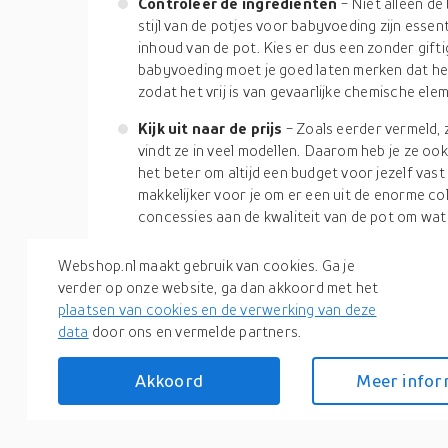
Controleer de ingrediënten
- Niet alleen de
stijl van de potjes voor babyvoeding zijn esse
inhoud van de pot. Kies er dus een zonder gifti
babyvoeding moet je goed laten merken dat he
zodat het vrij is van gevaarlijke chemische ele
Kijk uit naar de prijs
- Zoals eerder vermeld, 
vindt ze in veel modellen. Daarom heb je ze ook
het beter om altijd een budget voor jezelf vast
makkelijker voor je om er een uit de enorme co
concessies aan de kwaliteit van de pot om wat
Babyvoeding in een potje heeft veel voordelen. Ee
Webshop.nl maakt gebruik van cookies. Ga je
voedingsmiddelen die goed zijn voor de gezondheid 
verder op onze website, ga dan akkoord met het
de beste hebt uit het grote aanbod van online co
plaatsen van cookies en de verwerking van deze
hopen dat de bovenstaande tips en trucs je helpe
data
door ons en vermelde partners.
nogmaals, alles hangt af van de smaakvoorkeur, ge
kies je keuze zorgvuldig uit.
Akkoord
Meer infor