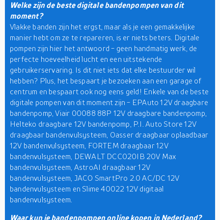
Welke zijn de beste digitale bandenpompen van dit
moment?
Vlakke banden zijn het ergst, maar als je een gemakkelijke
manier hebt om ze te repareren, is er niets beters. Digitale
pompen zijn hier het antwoord - geen handmatig werk, de
perfecte hoeveelheid lucht en een uitstekende
gebruikerservaring. Is dit niet iets dat elke bestuurder wil
hebben? Plus, het bespaart je bezoeken aan een garage of
centrum en bespaart ook nog eens geld! Enkele van de beste
digitale pompen van dit moment zijn - EPAuto 12V draagbare
bandenpomp, Viair 00088 88P 12V draagbare bandenpomp,
Helteko draagbare 12V bandenpomp, P.I. Auto Store 12V
draagbaar bandenvulsysteem, Oasser draagbaar oplaadbaar
12V bandenvulsysteem, FORTEM draagbaar 12V
bandenvulsysteem, DEWALT DCC020IB 20V Max
bandenvulsysteem, AstroAI draagbaar 12V
bandenvulsysteem, JACO SmartPro 2.0 AC/DC 12V
bandenvulsysteem en Slime 40022 12V digitaal
bandenvulsysteem.
Waar kun je bandenpompen online kopen in Nederland?