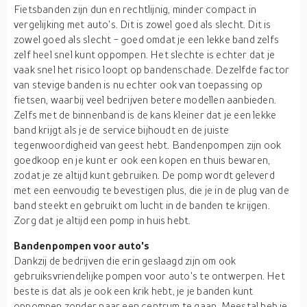
Fietsbanden zijn dun en rechtlijnig, minder compact in
vergelijking met auto's. Dit is zowel goed als slecht. Dit is
zowel goed als slecht - goed omdat je een lekke band zelfs
zelf heel snel kunt oppompen. Het slechte is echter dat je
vaak snel het risico loopt op bandenschade. Dezelfde factor
van stevige banden is nu echter ook van toepassing op
fietsen, waarbij veel bedrijven betere modellen aanbieden.
Zelfs met de binnenband is de kans kleiner dat je een lekke
band krijgt als je de service bijhoudt en de juiste
tegenwoordigheid van geest hebt. Bandenpompen zijn ook
goedkoop en je kunt er ook een kopen en thuis bewaren,
zodat je ze altijd kunt gebruiken. De pomp wordt geleverd
met een eenvoudig te bevestigen plus, die je in de plug van de
band steekt en gebruikt om lucht in de banden te krijgen.
Zorg dat je altijd een pomp in huis hebt.
Bandenpompen voor auto's
Dankzij de bedrijven die erin geslaagd zijn om ook
gebruiksvriendelijke pompen voor auto's te ontwerpen. Het
beste is dat als je ook een krik hebt, je je banden kunt
oppompen zonder naar een centrum te gaan. Meestal heb je