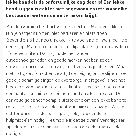
lekke band als de onfortuinlijke dag daar is! Een lekke
band krijgen is echter niet ongewoon en iets waar elke
bestuurder wel eens mee te maken krijgt.
Banden vormen het hart van elk voertuig. Met een lekke band
kun je nergens komen, niet parkeren en niets doen.
Bovendien is het nooit makkelijk te voorspellen wanneer je er
een krijgt. Maar op een onfortuinlijke dag zit je uren kostbare
tijd te verspillen. Dankzij moderne banden,
autobenodigdheden en goede merken hebben ze een
stevigere carrosserie en zie je niet zo vaak problemen. Maar
met het gebruik hebben ze altijd de neiging om te slijten, hoe
goed je sommige dingen ook verzorgt. In dit geval is het het
beste om voorbereid te zijn. Je kunt dit heel snel doen door
een aantal hulpmiddelen binnen handbereik te hebben. De
eenvoudige bandenpomp is uitstekend om een lekke band te
repareren, of zelfs als de lucht erin minder aanvoelt. Als het
echter om een lekke band gaat, heb je ook andere
hulpmiddelen nodig. Het mooie is dat ze overal verkrijgbaar
zijn, dus je kunt ze gemakkelijk pakken en gebruiken als dat
nodig is.