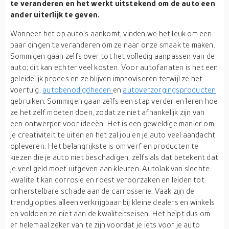
te veranderen en het werkt uitstekend om de auto een
ander uiterlijk te geven.
Wanneer het op auto's aankomt, vinden we het leuk om een
paar dingen te veranderen om ze naar onze smaak te maken.
Sommigen gaan zelfs over tot het volledig aanpassen van de
auto; dit kan echter veel kosten. Voor autofanaten is het een
geleidelijk proces en ze blijven improviseren terwijl ze het
voertuig,
autobenodigdheden
en
autoverzorgingsproducten
gebruiken. Sommigen gaan zelfs een stap verder en leren hoe
ze het zelf moeten doen, zodat ze niet afhankelijk zijn van
een ontwerper voor ideeën. Het is een geweldige manier om
je creativiteit te uiten en het zal jou en je auto veel aandacht
opleveren. Het belangrijkste is om verf en producten te
kiezen die je auto niet beschadigen, zelfs als dat betekent dat
je veel geld moet uitgeven aan kleuren. Autolak van slechte
kwaliteit kan corrosie en roest veroorzaken en leiden tot
onherstelbare schade aan de carrosserie. Vaak zijn de
trendy opties alleen verkrijgbaar bij kleine dealers en winkels
en voldoen ze niet aan de kwaliteitseisen. Het helpt dus om
er helemaal zeker van te zijn voordat je iets voor je auto