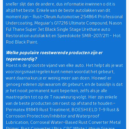
sneller slijt dan de andere, dus informatie inwinnen o dit is
altijd het beste. Enkele van de beste autolakken van dit
moment zijn - Rust-Oleum Automotive 254864 Professional
Undercoating, Meguiar's G17216 Ultimate Compound, Nason
Ful Thane Super Jet Black Single Stage Urethane auto
Restoration autolak kit en Speedokote SMR-207/211 - Hot
Rod Black Paint.
Welke populaire roestwerende producten zijn er
tegenwoordig?
Roest is de grootste vijand van elke auto. Het helpt als je wat
voorzorgsmaatregelen kunt nemen voordat het gebeurt,
want daarna kun je er weinig meer aan doen. Hoewel er
genoeg redenen zijn waarom dit gebeurt, en de basislijn is dat
je het nooit permanent kunt beperken, zelfs als je alle
maatregelen tot op de T nauwkeurig volgt. Hier zijn enkele
van de beste producten om roest op afstand te houden -
Permatex 81849 Rust Treatment, BOESHIELD T-9 Rust &
Corrosion Protection/Inhibitor and Waterproof
Lubrication, Corroseal Water-Based Rust Converter Metal
Primer, Rust Converter Ultra, CRC White Lithium Grease