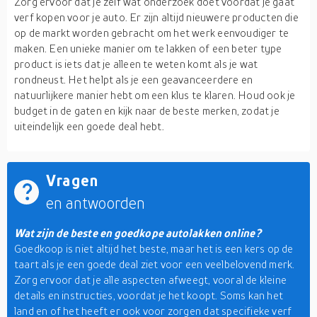
Zorg ervoor dat je zelf wat onderzoek doet voordat je gaat
verf kopen voor je auto. Er zijn altijd nieuwere producten die
op de markt worden gebracht om het werk eenvoudiger te
maken. Een unieke manier om te lakken of een beter type
product is iets dat je alleen te weten komt als je wat
rondneust. Het helpt als je een geavanceerdere en
natuurlijkere manier hebt om een klus te klaren. Houd ook je
budget in de gaten en kijk naar de beste merken, zodat je
uiteindelijk een goede deal hebt.
Vragen
en antwoorden
Wat zijn de beste en goedkope autolakken online?
Goedkoop is niet altijd het beste, maar het is een kers op de
taart als je een goede deal ziet voor een veelbelovend merk.
Zorg ervoor dat je alle aspecten afweegt, vooral de kleine
details en instructies, voordat je het koopt. Soms kan het
land en of het heeft er ook voor zorgen dat specifieke verf