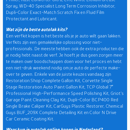
Spray, WD-40 Specialist Long Term Corrosion Inhibitor,
Dupli-Color Exact-Match Scratch Fix en Fluid Film
Protectant and Lubricant.
Wat zijn de beste autolak kits?
Een verfkit kopen is het beste als je je auto wilt gaan lakken.
Verfkits zijn een gemakkelijke oplossing voor niet-
professionals. De meeste hebben ook de extra producten die
je nodig hebt naast de verf. Je hoeft je dus geen zorgen meer
te maken over boodschappen doen voor het proces en hebt
een niet-druk weekend nodig om je auto de perfecte make-
over te geven. Enkele van de juiste keuzes vandaag zijn
Restoration Shop Complete Gallon Kit, Corvette Single
Stage Restoration Auto Paint Gallon Kit, TCP Global 7″
Professional High-Performance Speed Polishing Kit, Griot's
Garage Paint Cleaning Clay Kit, Dupli-Color BCP400 Red
Single Brake Caliper Kit, CarGuys Plastic Restorer, Chemical
Guys BUF_209X Complete Detailing Kit en Color N Drive
Car Ceramic Coating Kit.
Waar kun je autolak online kopen in Nederland?