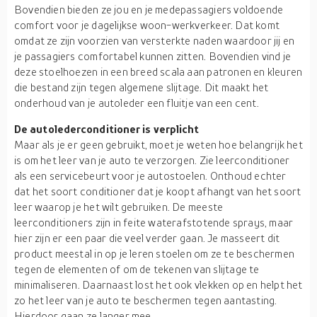
Bovendien bieden ze jou en je medepassagiers voldoende
comfort voor je dagelijkse woon-werkverkeer. Dat komt
omdat ze zijn voorzien van versterkte naden waardoor jij en
je passagiers comfortabel kunnen zitten. Bovendien vind je
deze stoelhoezen in een breed scala aan patronen en kleuren
die bestand zijn tegen algemene slijtage. Dit maakt het
onderhoud van je autoleder een fluitje van een cent.
De autolederconditioner is verplicht
Maar als je er geen gebruikt, moet je weten hoe belangrijk het
is om het leer van je auto te verzorgen. Zie leerconditioner
als een servicebeurt voor je autostoelen. Onthoud echter
dat het soort conditioner dat je koopt afhangt van het soort
leer waarop je het wilt gebruiken. De meeste
leerconditioners zijn in feite waterafstotende sprays, maar
hier zijn er een paar die veel verder gaan. Je masseert dit
product meestal in op je leren stoelen om ze te beschermen
tegen de elementen of om de tekenen van slijtage te
minimaliseren. Daarnaast lost het ook vlekken op en helpt het
zo het leer van je auto te beschermen tegen aantasting.
Hierdoor gaan ze langer mee.