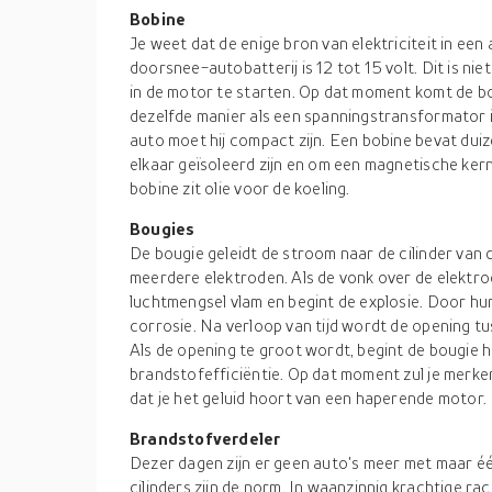
Bobine
Je weet dat de enige bron van elektriciteit in een
doorsnee-autobatterij is 12 tot 15 volt. Dit is n
in de motor te starten. Op dat moment komt de bo
dezelfde manier als een spanningstransformator i
auto moet hij compact zijn. Een bobine bevat du
elkaar geïsoleerd zijn en om een magnetische kern
bobine zit olie voor de koeling.
Bougies
De bougie geleidt de stroom naar de cilinder van 
meerdere elektroden. Als de vonk over de elektro
luchtmengsel vlam en begint de explosie. Door hun
corrosie. Na verloop van tijd wordt de opening tus
Als de opening te groot wordt, begint de bougie h
brandstofefficiëntie. Op dat moment zul je merk
dat je het geluid hoort van een haperende motor.
Brandstofverdeler
Dezer dagen zijn er geen auto's meer met maar één 
cilinders zijn de norm. In waanzinnig krachtige ra