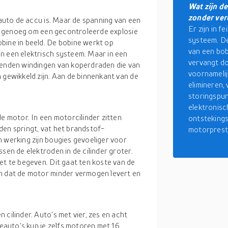
Wat zijn d
zonder ver
 auto de accu is. Maar de spanning van een
Er zijn in 
iet genoeg om een gecontroleerde explosie
systeem. De
bine in beeld. De bobine werkt op
van een bob
n een elektrisch systeem. Maar in een
vervangt do
izenden windingen van koperdraden die van
voornamelij
 gewikkeld zijn. Aan de binnenkant van de
elimineren,
storingspun
elektronisc
de motor. In een motorcilinder zitten
ontstekingst
den springt, vat het brandstof-
motorpresta
 werking zijn bougies gevoeliger voor
sen de elektroden in de cilinder groter.
et te begeven. Dit gaat ten koste van de
en dat de motor minder vermogen levert en
cilinder. Auto's met vier, zes en acht
ceauto's kun je zelfs motoren met 16