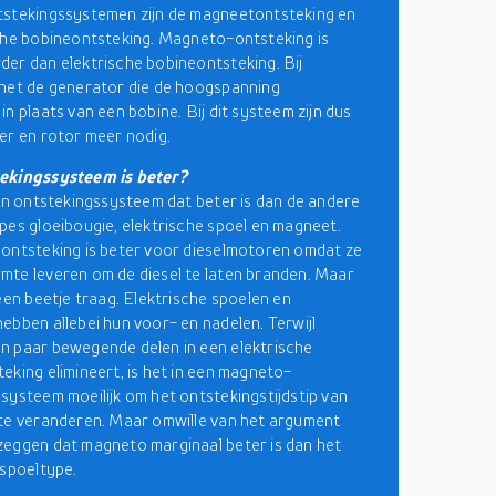
tstekingssystemen zijn de magneetontsteking en
che bobineontsteking. Magneto-ontsteking is
er dan elektrische bobineontsteking. Bij
het de generator die de hoogspanning
n plaats van een bobine. Bij dit systeem zijn dus
er en rotor meer nodig.
ekingssysteem is beter?
één ontstekingssysteem dat beter is dan de andere
pes gloeibougie, elektrische spoel en magneet.
ontsteking is beter voor dieselmotoren omdat ze
te leveren om de diesel te laten branden. Maar
 een beetje traag. Elektrische spoelen en
ebben allebei hun voor- en nadelen. Terwijl
 paar bewegende delen in een elektrische
eking elimineert, is het in een magneto-
systeem moeilijk om het ontstekingstijdstip van
te veranderen. Maar omwille van het argument
eggen dat magneto marginaal beter is dan het
 spoeltype.