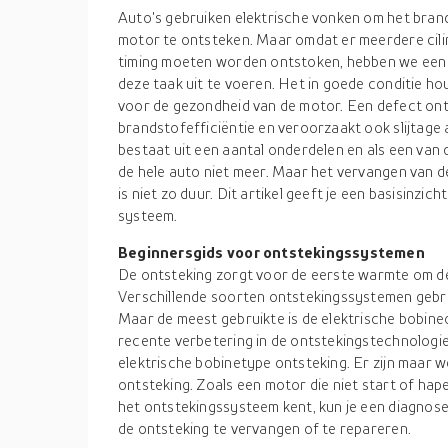
Auto's gebruiken elektrische vonken om het brand
motor te ontsteken. Maar omdat er meerdere cilin
timing moeten worden ontstoken, hebben we een
deze taak uit te voeren. Het in goede conditie hou
voor de gezondheid van de motor. Een defect on
brandstofefficiëntie en veroorzaakt ook slijtag
bestaat uit een aantal onderdelen en als een van
de hele auto niet meer. Maar het vervangen van 
is niet zo duur. Dit artikel geeft je een basisinzic
systeem.
Beginnersgids voor ontstekingssystemen
De ontsteking zorgt voor de eerste warmte om de
Verschillende soorten ontstekingssystemen gebru
Maar de meest gebruikte is de elektrische bobin
recente verbetering in de ontstekingstechnologie,
elektrische bobinetype ontsteking. Er zijn maar w
ontsteking. Zoals een motor die niet start of hape
het ontstekingssysteem kent, kun je een diagnose
de ontsteking te vervangen of te repareren.