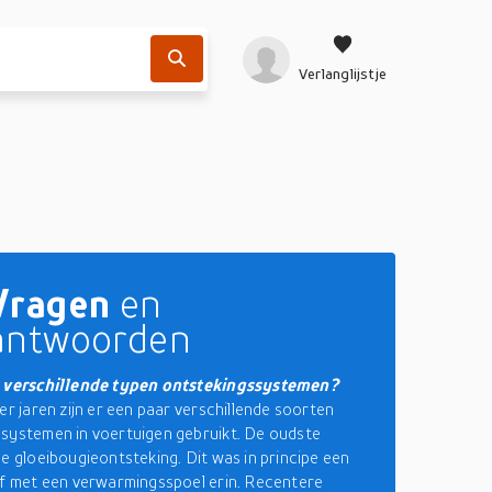
Verlanglijstje
Vragen
en
antwoorden
e verschillende typen ontstekingssystemen?
er jaren zijn er een paar verschillende soorten
systemen in voertuigen gebruikt. De oudste
de gloeibougieontsteking. Dit was in principe een
af met een verwarmingsspoel erin. Recentere