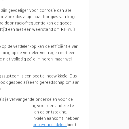
zijn gevoeliger voor corrosie dan alle
. Zoek dus altijd naar bougies van hoge
ring door radiofrequentie kan de goede
altijd een met een weerstand om RF-ruis
 op de verdelerkop kan de efficiëntie van
orming op de verdeler vertragen met een
niet volledig zal elimineren, maar wel
gssysteem is een beetje ingewikkeld. Dus
en ook gespecialiseerd gereedschap om aan
n.
t als je vervangende onderdelen voor de
en soort ontsteking voor een andere te
king van de motor en de ontsteking.
n. En als het op winkelen aankomt, hebben
.
Onze categorie
auto-onderdelen
biedt