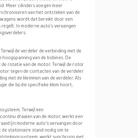
id. Meer cilinders voegen meer
synchroniseren van het ontsteken van de
enwagens wordt dat bereikt door een
 regelt. In moderne auto's vervangen
gsverdelers.
 Terwijl de verdeler de verbinding met de
he hoogspanning van de bobines. De
de rotatie van de motor. Terwijl de rotor
otor tegen de contacten van de verdeler
ing met de klemmen van de verdeler. Als
e die bij die specifieke klem hoort,
gssysteem. Terwijl een
 continu draaien van de motor, werkt een
raaid (in moderne auto's vervangen door
t de stationaire stand nodig om te
t ontstekingssysteem, werkt synchroon met