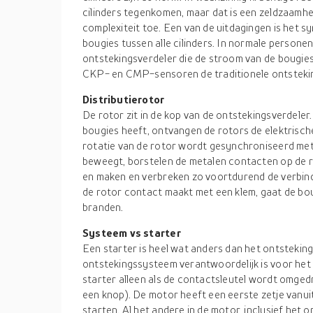
cilinders tegenkomen, maar dat is een zeldzaamhe
complexiteit toe. Een van de uitdagingen is het 
bougies tussen alle cilinders. In normale person
ontstekingsverdeler die de stroom van de bougies
CKP- en CMP-sensoren de traditionele ontstekin
Distributierotor
De rotor zit in de kop van de ontstekingsverdeler.
bougies heeft, ontvangen de rotors de elektrisc
rotatie van de rotor wordt gesynchroniseerd met 
beweegt, borstelen de metalen contacten op de r
en maken en verbreken zo voortdurend de verbind
de rotor contact maakt met een klem, gaat de bougi
branden.
Systeem vs starter
Een starter is heel wat anders dan het ontstekin
ontstekingssysteem verantwoordelijk is voor het
starter alleen als de contactsleutel wordt omged
een knop). De motor heeft een eerste zetje vanui
starten. Al het andere in de motor, inclusief he