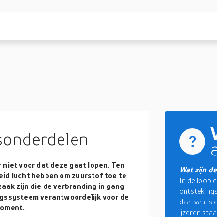
sonderdelen
 niet voor dat deze gaat lopen. Ten
Wat zijn d
eid lucht hebben om zuurstof toe te
In de loop d
aak zijn die de verbranding in gang
ontstekings
ngssysteem verantwoordelijk voor de
daarvan is 
moment.
ijzeren sta