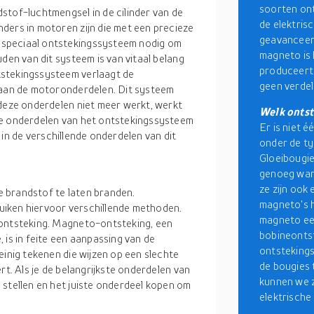
soorten on
stof-luchtmengsel in de cilinder van de
de elektris
ders in motoren zijn die met een precieze
geavanceerd
 speciaal ontstekingssysteem nodig om
magneto is 
den van dit systeem is van vitaal belang
produceert i
tstekingssysteem verlaagt de
geen verdel
e aan de motoronderdelen. Dit systeem
 deze onderdelen niet meer werkt, werkt
Welk ontst
de onderdelen van het ontstekingssysteem
Er is niet 
ht in de verschillende onderdelen van dit
onder de ty
Gloeibougie
genoeg warm
ze zijn ook
 brandstof te laten branden.
magneto's h
iken hiervoor verschillende methoden.
magneto een
eontsteking. Magneto-ontsteking, een
bobineontst
 is in feite een aanpassing van de
ontstekings
einig tekenen die wijzen op een slechte
de bougies 
rt. Als je de belangrijkste onderdelen van
kunnen we z
 stellen en het juiste onderdeel kopen om
elektrische