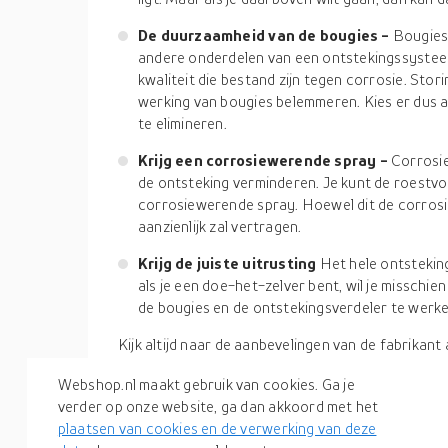
De duurzaamheid van de bougies -
Bougies 
andere onderdelen van een ontstekingssysteem
kwaliteit die bestand zijn tegen corrosie. Sto
werking van bougies belemmeren. Kies er dus 
te elimineren.
Krijg een corrosiewerende spray -
Corrosie
de ontsteking verminderen. Je kunt de roestv
corrosiewerende spray. Hoewel dit de corrosie 
aanzienlijk zal vertragen.
Krijg de juiste uitrusting
Het hele ontstekin
als je een doe-het-zelver bent, wil je misschi
de bougies en de ontstekingsverdeler te werke
Kijk altijd naar de aanbevelingen van de fabrikan
ontsteking koopt. En hoewel het mogelijk is om e
Webshop.nl maakt gebruik van cookies. Ga je
vervangen, vereist dit grondige kennis van de wer
verder op onze website, ga dan akkoord met het
Daarvoor moet je dus professionele hulp inroepe
plaatsen van cookies en de verwerking van deze
we je hier op onze
zoekmachine voor detailhandel