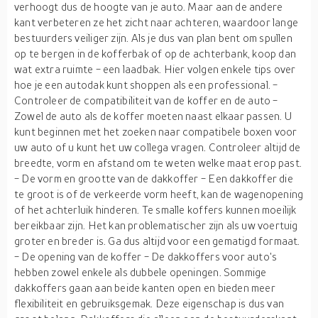
verhoogt dus de hoogte van je auto. Maar aan de andere
kant verbeteren ze het zicht naar achteren, waardoor lange
bestuurders veiliger zijn. Als je dus van plan bent om spullen
op te bergen in de kofferbak of op de achterbank, koop dan
wat extra ruimte - een laadbak. Hier volgen enkele tips over
hoe je een autodak kunt shoppen als een professional. -
Controleer de compatibiliteit van de koffer en de auto -
Zowel de auto als de koffer moeten naast elkaar passen. U
kunt beginnen met het zoeken naar compatibele boxen voor
uw auto of u kunt het uw collega vragen. Controleer altijd de
breedte, vorm en afstand om te weten welke maat erop past.
- De vorm en grootte van de dakkoffer - Een dakkoffer die
te groot is of de verkeerde vorm heeft, kan de wagenopening
of het achterluik hinderen. Te smalle koffers kunnen moeilijk
bereikbaar zijn. Het kan problematischer zijn als uw voertuig
groter en breder is. Ga dus altijd voor een gematigd formaat.
- De opening van de koffer - De dakkoffers voor auto's
hebben zowel enkele als dubbele openingen. Sommige
dakkoffers gaan aan beide kanten open en bieden meer
flexibiliteit en gebruiksgemak. Deze eigenschap is dus van