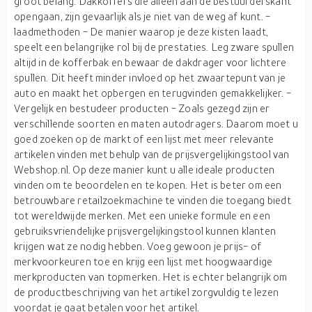
groot belang. Dakkoffers die alleen aan de bestuurderskant
opengaan, zijn gevaarlijk als je niet van de weg af kunt. -
laadmethoden - De manier waarop je deze kisten laadt,
speelt een belangrijke rol bij de prestaties. Leg zware spullen
altijd in de kofferbak en bewaar de dakdrager voor lichtere
spullen. Dit heeft minder invloed op het zwaartepunt van je
auto en maakt het opbergen en terugvinden gemakkelijker. -
Vergelijk en bestudeer producten - Zoals gezegd zijn er
verschillende soorten en maten autodragers. Daarom moet u
goed zoeken op de markt of een lijst met meer relevante
artikelen vinden met behulp van de prijsvergelijkingstool van
Webshop.nl. Op deze manier kunt u alle ideale producten
vinden om te beoordelen en te kopen. Het is beter om een
betrouwbare retailzoekmachine te vinden die toegang biedt
tot wereldwijde merken. Met een unieke formule en een
gebruiksvriendelijke prijsvergelijkingstool kunnen klanten
krijgen wat ze nodig hebben. Voeg gewoon je prijs- of
merkvoorkeuren toe en krijg een lijst met hoogwaardige
merkproducten van topmerken. Het is echter belangrijk om
de productbeschrijving van het artikel zorgvuldig te lezen
voordat je gaat betalen voor het artikel.