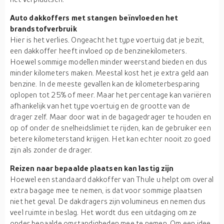
Auto dakkoffers met stangen beïnvloeden het
brandstofverbruik
Hier is het verlies. Ongeacht het type voertuig dat je bezit,
een dakkoffer heeft invloed op de benzinekilometers.
Hoewel sommige modellen minder weerstand bieden en dus
minder kilometers maken. Meestal kost het je extra geld aan
benzine. In de meeste gevallen kan de kilometerbesparing
oplopen tot 25% of meer. Maar het percentage kan variëren
afhankelijk van het type voertuig en de grootte van de
drager zelf. Maar door wat in de bagagedrager te houden en
op of onder de snelheidslimiet te rijden, kan de gebruiker een
betere kilometerstand krijgen. Het kan echter nooit zo goed
zijn als zonder de drager.
Reizen naar bepaalde plaatsen kan lastig zijn
Hoewel een standaard dakkoffer van Thule u helpt om overal
extra bagage mee te nemen, is dat voor sommige plaatsen
niet het geval. De dakdragers zijn volumineus en nemen dus
veel ruimte in beslag. Het wordt dus een uitdaging om ze
onder bepaalde omstandigheden mee te nemen. Om een idee