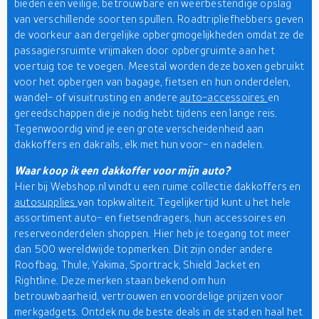
bieden een veilige, betrouwbare en weerbestendige opslag
van verschillende soorten spullen. Roadtripliefhebbers geven
de voorkeur aan dergelijke opbergmogelijkheden omdat ze de
passagiersruimte vrijmaken door opbergruimte aan het
voertuig toe te voegen. Meestal worden deze boxen gebruikt
voor het opbergen van bagage, fietsen en hun onderdelen,
wandel- of visuitrusting en andere
auto-accessoires
en
gereedschappen die je nodig hebt tijdens een lange reis.
Tegenwoordig vind je een grote verscheidenheid aan
dakkoffers en dakrails, elk met hun voor- en nadelen.
Waar koop ik een dakkoffer voor mijn auto?
Hier bij Webshop.nl vindt u een ruime collectie dakkoffers en
autosupplies
van topkwaliteit. Tegelijkertijd kunt u het hele
assortiment auto- en fietsendragers, hun accessoires en
reserveonderdelen shoppen. Hier heb je toegang tot meer
dan 500 wereldwijde topmerken. Dit zijn onder andere
Roofbag, Thule, Yakima, Sportrack, Shield Jacket en
Rightline. Deze merken staan bekend om hun
betrouwbaarheid, vertrouwen en voordelige prijzen voor
merkgadgets. Ontdek nu de beste deals in de stad en haal het