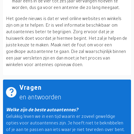
maar eens in de vier tot zes jaar vervangen hoeven te
worden, dus ga voor een antenne die zo lang meegaat.
Het goede nieuws is dat er veel online websites en winkels
zijn om je te helpen. Er is veel informatie beschikbaar om
autoantennes beter te begrijpen. Zorg ervoor dat je je
huiswerk doet voordat je hiermee begint. Het zal je helpen de
juiste keuze te maken. Maak niet de fout om voor een
goedkope autoantenne te gaan. Die zal waarschijnlijk binnen
een jaar versleten zijn en dan moet je het proces van
winkelen voor antennes opnieuw doen.
Vragen
en antwoorden
Welke zijn de beste autoantennes?
Gelukkig leven we in een tijd waarin er zoveel geweldige
opties voor autoantennes zijn. Je hoeft niet te beknibbelen
of je aan te passen aan iets waar je niet tevreden over bent.