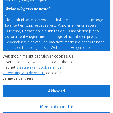
Welke vlieger is de beste?
.
Het is altijd beter om voor merkvliegers te gaan als je hoge
kwaliteit en topprestaties wilt. Populaire merken zoals
Duotone, Decathlon, Naishkites en F-One bieden je een
assortiment vliegers met een hoge efficiëntie en prestaties.
Bovendien zijn er van veel van deze merken vliegers te koop
tijdens de feestdagen. Blijf Webshop.nl volgen om de
aanbiedingen, deals en kortingen van populaire merken en
Webshop.nl maakt gebruik van cookies. Ga
online winkels te ontdekken.
je verder op onze website, ga dan akkoord
met het
plaatsen van cookies en de
Hoewel we hier de belangrijkste soorten vliegers hebben
verwerking van deze data
door ons en
besproken, houdt het hier niet op. Als je onze site
vermelde partners.
doorbladert, leer je nog veel meer modellen kennen. Dus
bekijk ze en andere
sports & outdoor
producten hier en maak
de beste keuze voor jezelf.
Akkoord
Meer informatie