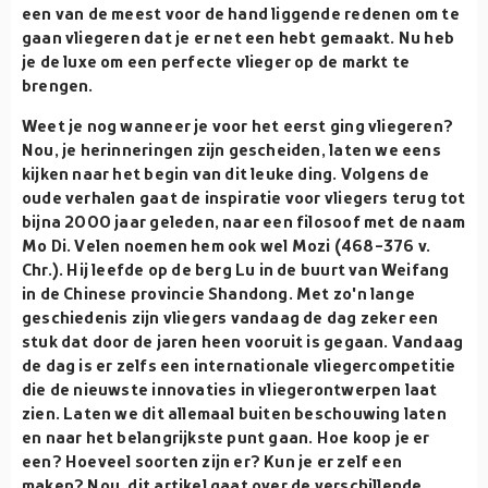
een van de meest voor de hand liggende redenen om te
gaan vliegeren dat je er net een hebt gemaakt. Nu heb
je de luxe om een perfecte vlieger op de markt te
brengen.
Weet je nog wanneer je voor het eerst ging vliegeren?
Nou, je herinneringen zijn gescheiden, laten we eens
kijken naar het begin van dit leuke ding. Volgens de
oude verhalen gaat de inspiratie voor vliegers terug tot
bijna 2000 jaar geleden, naar een filosoof met de naam
Mo Di. Velen noemen hem ook wel Mozi (468-376 v.
Chr.). Hij leefde op de berg Lu in de buurt van Weifang
in de Chinese provincie Shandong. Met zo'n lange
geschiedenis zijn vliegers vandaag de dag zeker een
stuk dat door de jaren heen vooruit is gegaan. Vandaag
de dag is er zelfs een internationale vliegercompetitie
die de nieuwste innovaties in vliegerontwerpen laat
zien. Laten we dit allemaal buiten beschouwing laten
en naar het belangrijkste punt gaan. Hoe koop je er
een? Hoeveel soorten zijn er? Kun je er zelf een
maken? Nou, dit artikel gaat over de verschillende