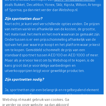
zoals Rukket, Decathlon, Yonex, Sklz, Kipsta, Wilson, Artengo
of Spornia, ga dan niet verder dan Webshop.nl.
Zijn sportnetten duur?
Niet echt, je kunt veel verschillende opties vinden. De prijzen
van netten variëren afhankelijk van de kosten, de grootte,
het materiaal, het merk en het merk waarvan ze gemaakt zijn.
Ondertussen is er een prijsschommeling afhankelijk van de
tijd van het jaar waarin je koopt en het platform waar je kiest
om te kopen. Gemiddeld schommelt de prijs van een
standaard sportnet tussen AED 100 en AED 1000 of meer.
Maar als je ervoor kiest om bij Webshop.nl te kopen, is de
kans groot dat je voordelige aanbiedingen en
uitverkoopprijzen krijgt voor geweldige producten.
Zijn sportnetten nodig?
.
Ja, sportnetten zijn een belangrijk en regelbepalend element
in veel sporten. Een net is verantwoordelijk voor het
Webshop.nl maakt gebruik van cookies. Ga
handhaven van de ruimte en de grenzen zonder het zicht
je verder op onze website, ga dan akkoord
tussen het publiek en het spel te belemmeren. Ondertussen