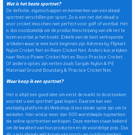
Wat is het beste sportnet?
De definitie, eigenschappen en kenmerken van een ideaal
sportnet verschillen per sport. Zo is een net dat ideaal is
voor cricket misschien niet perfect voor golf of voetbal. Het
is dus noodzakelijk om de productbeschrijving van elk net te
lezen voordat je het boekt. Enkele van de best verkopende
artikelen waar je mee kunt beginnen zijn Adrenex by Flipkart
Nylon Cricket Net en Rixen Cricket Net. Anders kun je kijken
naar Netco Power Cricket Net en Risco Practice Cricket.
Of andere opties zijn netten zoals Sargah Nylon & PE
Materiaal Ground Boundary & Practice Cricket Net.
Waar koop ik een sportnet?
.
Het is altijd een goed idee om eerst de markt te doorzoeken
voordat u een sportnet gaat kopen. Daarom kan een
veelzijdig platform als Webshop.nl een ideale optie zijn om te
winkelen. Hier vind je meer dan 500 wereldwijde topmerken
die online sportnetten verkopen. Deze merken staan bekend
om de kwaliteit van hun producten en de voordelige prijs. Dus
als u iets ideaals wilt kopen van
sport- en outdoormerken