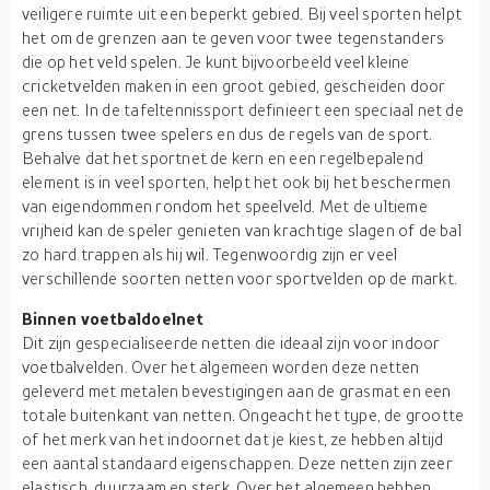
veiligere ruimte uit een beperkt gebied. Bij veel sporten helpt
het om de grenzen aan te geven voor twee tegenstanders
die op het veld spelen. Je kunt bijvoorbeeld veel kleine
cricketvelden maken in een groot gebied, gescheiden door
een net. In de tafeltennissport definieert een speciaal net de
grens tussen twee spelers en dus de regels van de sport.
Behalve dat het sportnet de kern en een regelbepalend
element is in veel sporten, helpt het ook bij het beschermen
van eigendommen rondom het speelveld. Met de ultieme
vrijheid kan de speler genieten van krachtige slagen of de bal
zo hard trappen als hij wil. Tegenwoordig zijn er veel
verschillende soorten netten voor sportvelden op de markt.
Binnen voetbaldoelnet
Dit zijn gespecialiseerde netten die ideaal zijn voor indoor
voetbalvelden. Over het algemeen worden deze netten
geleverd met metalen bevestigingen aan de grasmat en een
totale buitenkant van netten. Ongeacht het type, de grootte
of het merk van het indoornet dat je kiest, ze hebben altijd
een aantal standaard eigenschappen. Deze netten zijn zeer
elastisch, duurzaam en sterk. Over het algemeen hebben