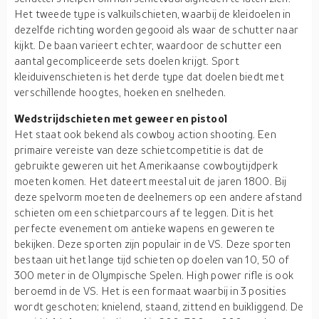
Het tweede type is valkuilschieten, waarbij de kleidoelen in
dezelfde richting worden gegooid als waar de schutter naar
kijkt. De baan varieert echter, waardoor de schutter een
aantal gecompliceerde sets doelen krijgt. Sport
kleiduivenschieten is het derde type dat doelen biedt met
verschillende hoogtes, hoeken en snelheden.
Wedstrijdschieten met geweer en pistool
Het staat ook bekend als cowboy action shooting. Een
primaire vereiste van deze schietcompetitie is dat de
gebruikte geweren uit het Amerikaanse cowboytijdperk
moeten komen. Het dateert meestal uit de jaren 1800. Bij
deze spelvorm moeten de deelnemers op een andere afstand
schieten om een schietparcours af te leggen. Dit is het
perfecte evenement om antieke wapens en geweren te
bekijken. Deze sporten zijn populair in de VS. Deze sporten
bestaan uit het lange tijd schieten op doelen van 10, 50 of
300 meter in de Olympische Spelen. High power rifle is ook
beroemd in de VS. Het is een formaat waarbij in 3 posities
wordt geschoten; knielend, staand, zittend en buikliggend. De