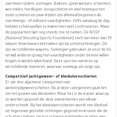
overleven tijdens oorlogen. Boksen, speerwerpen, schermen,
worstelen, hardlopen, boogschieten en veel teamsporten
zoals schieten en paardrijden zijn allemaal begonnen als
overlevings- of militaire vaardigheden. Zelfs vandaag de dag
hebben schietspellen te maken met veel controverses. Maar
de populariteit lijkt nog steeds toe te nemen. De NSSF
(National Shooting Sports Foundation) stelt dat meer dan 19
miljoen Amerikanen betrokken zijn bij schietoefeningen. Dit
zijn verschillende wapens. Sommigen gebruiken ze voor de lol,
terwijl anderen graag hun vaardigheden onder de knie willen
krijgen in wedstrijdverband. Deze sporten variëren op
verschillende manieren, waarvan sommige als volgt zijn.
Competitief jachtgeweer- of kleiduivenschieten
Er zijn drie algemene categorieën van
wedstrijdgeweerschieten. Bij al deze categorieën gaat het
om het gooien van kleidoelen. Maar het is de manier waarop
ze worden gegooid die deze evenementen van elkaar
onderscheidt. Bij het kleiduivenschieten wordt een kleidoel
uit tegenovergestelde richtingen gegooid en kruisen die de
schutters helpen om hun schietvaardigheden te laten zien.