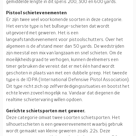
gemiddelde lengte in dit spel is 200, 300 en 600 yards.
Pistool schietevenementen
Er zijn twee veel voorkomende soorten in deze categorie.
Het eerste type is het bullseye-schieten dat wordt
uitgevoerd met geweren. Het is een
langeafstandsevenement voor pistoolschutters. Over het
algemeen is de afstand meer dan 50 yards. De wedstrijden
zijn meestal een mix van langzaam en snel schieten. Om de
moeilijkheidsgraad te verhogen, kunnen deelnemers een
timer gebruiken die vereist dat er met één hand wordt
geschoten in plaats van met een dubbele greep. Het tweede
type is de IDPA (International Defensive Pistol Association).
Dit type richt zich op zelfverdedigingssituaties en bootst het
echte leven zoveel mogelijk na. Vandaar dat diegenen die
realtime schietervaring willen opdoen.
Gerichte schietsporten met geweer.
Deze categorie omvat twee soorten schietsporten. Het
silhouetschieten is een geweerevenement waarbij gebruik
wordt gemaakt van kleine geweren zoals .22s. Deze