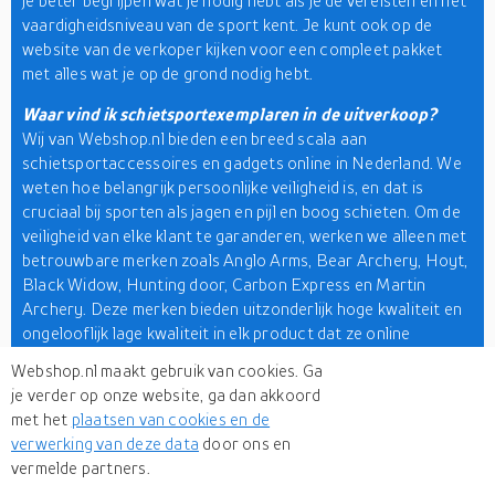
je beter begrijpen wat je nodig hebt als je de vereisten en het
vaardigheidsniveau van de sport kent. Je kunt ook op de
website van de verkoper kijken voor een compleet pakket
met alles wat je op de grond nodig hebt.
Waar vind ik schietsportexemplaren in de uitverkoop?
Wij van Webshop.nl bieden een breed scala aan
schietsportaccessoires en gadgets online in Nederland. We
weten hoe belangrijk persoonlijke veiligheid is, en dat is
cruciaal bij sporten als jagen en pijl en boog schieten. Om de
veiligheid van elke klant te garanderen, werken we alleen met
betrouwbare merken zoals Anglo Arms, Bear Archery, Hoyt,
Black Widow, Hunting door, Carbon Express en Martin
Archery. Deze merken bieden uitzonderlijk hoge kwaliteit en
ongelooflijk lage kwaliteit in elk product dat ze online
verkopen. Daarom zijn wij de beste plek om de beste
Webshop.nl maakt gebruik van cookies. Ga
katapulten voor de jacht en goedkope schietsporten te
je verder op onze website, ga dan akkoord
zoeken, te vergelijken en te kopen.
met het
plaatsen van cookies en de
verwerking van deze data
door ons en
Wij van Webshop.nl bieden u gemakkelijke koopvoordelen,
vermelde partners.
van accessoires voor wapenverzorging en -reiniging tot