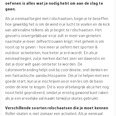
oefenen is alles wat je nodig hebt om aan de slag te
gaan.
Als je eenmaal begint met rolschaatsen, begin je te beseffen
hoe geweldig het is om de wind in je lucht te voelen en de kick
van adrenaline telkens als je begint te rolschaatsen. Het
gevoel is onvergelijkbaar en je zult er meer van genieten
naarmate je meer zelfvertrouwen krijgt. Het geheim is om
nooit op te geven - hoe meer je oefent met sporten &
outdoor activiteiten, hoe beter je erin wordt. En als je
eenmaal begint, zul je merken dat het zeer verslavend is en
dat je door wilt gaan om beter te worden. De
calorieverbranding helpt ook bij coördinatie, snel denken en
een fantastische aandachtsspanne. Om je te helpen met een
goede start, kun je je inschrijven voor een les om de basis
onder de knie te krijgen. Dit is vooral belangrijk als je het nog
nooit hebt geprobeerd, omdat je ernstig gewond kunt raken
als je een vreselijke val maakt terwijl je skates gebruikt.
Verschillende soorten rolschaatsen die je moet kennen
Roller skaten is niet zomaar een activiteit. Als je eenmaal