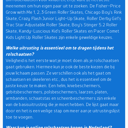
meenemen om hun eigen paar uit te zoeken. De Fisher-Price
Grow with Me 1, 2, 3 Green Roller Skates, Chicago Boy's Rink
Skate, Crazy Flash Junior Light-Up Skate, Roller Derby Girl's
Trac Star Adjustable Roller Skate, Boy's Stinger 5.2 Roller
Skate, Kandy-Luscious Kid's Roller Skates en Pacer Comet
Kids Light Up Roller Skates zijn enkele geweldige keuzes.
Welke uitrusting is essentieel om te dragen tijdens het
rolschaatsen?
Veiligheid is het eerste wat je moet doen als je rolschaatsen
gaat gebruiken. Hiermee kun je ook de beste kiezen die bij
jouw lichaam passen. Ze verschillen ook als het gaat om
schaatsen en skeeleren etc., dus het is essentieel om de
juiste keuze te maken. Een helm, kniebeschermers,
gebitsbeschermers, polsbeschermers, laarzen, platen,
armbanden, schaatstas en scheenbeschermers zijn enkele
van de basisuitrusting die je moet hebben. De lijst gaat maar
door en het is een veilige stap om meer aan je uitrustingslijst
toe te voegen.
Waar kun je online rolschaatsen kopen in Nederland?