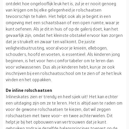
ontdekt hoe ongelooflijk leuk het is, zul je er nooit genoeg
van krijgen om bij elke gelegenheid je rolschaatsen
tevoorschijn te halen. Het helpt ook als je begint in een
omgeving met een schaatsbaan of een open ruimte, waar je
kunt oefenen. Als je dit in huis of op de galerij doet, kan het
gevaarlijk zijn, omdat het kleinste obstakel ervoor kan zorgen
dat je struikelt en zwaar ten val komt. De juiste
veiligheidsuitrusting, vooral voor je knieën, ellebogen,
schouders, hoofd en voeten, is essentieel. Als kinderen jong
beginnen, is het voor hen comfortabeler om te leren dan
voor volwassenen. Dus als je kinderen hebt, kun je ze ook
inschrijven bij een rolschaatsschool om te zien of ze het leuk
vinden en het oppakken.
De inline rolschaatsen
Inlineskates zien er trendy en heel sjiek uit! Het kan echter
een uitdaging zijn om ze te leren. Het is altijd aan te raden om
voor de gewone rolschaatsen te kiezen, dat wil zeggen
rolschaatsen met twee voor- en twee achterwielen. Dit
helpt je bij het opbouwen van vertrouwen dat je kunt
gebruiken zodra je dezelfde balansprincipes toepast op de