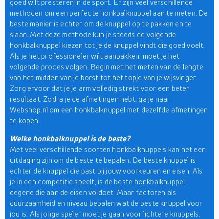
goed wilt presteren in de sport. Er zijn veel verschillende
methoden om een perfecte honkbalknuppel aan te meten. De
beste manier is echter om de knuppel op te pakken en te
slaan. Met deze methode kun je steeds de volgende
honkbalknuppel kiezen tot je de knuppel vindt die goed voelt.
Als je het professioneler wilt aanpakken, moet je het
volgende proces volgen. Begin met het meten van de lengte
van het midden van je borst tot het topje van je wijsvinger.
Zorg ervoor dat je je arm volledig strekt voor een beter
resultaat. Zodra je de afmetingen hebt, ga je naar
Webshop.nl om een honkbalknuppel met dezelfde afmetingen
te kopen.
Welke honkbalknuppel is de beste?
Met veel verschillende soorten honkbalknuppels kan het een
uitdaging zijn om de beste te bepalen. De beste knuppel is
echter de knuppel die past bij jouw voorkeuren en eisen. Als
je in een competitie speelt, is de beste honkbalknuppel
degene die aan de eisen voldoet. Maar factoren als
duurzaamheid en niveau bepalen wat de beste knuppel voor
jou is. Als jonge speler moet je gaan voor lichtere knuppels,