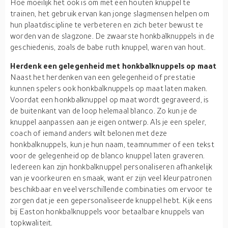
Hoe moeilijk het ook is om met een houten knuppel te
trainen, het gebruik ervan kan jonge slagmensen helpen om
hun plaatdiscipline te verbeteren en zich beter bewust te
worden van de slagzone. De zwaarste honkbalknuppels in de
geschiedenis, zoals de babe ruth knuppel, waren van hout.
Herdenk een gelegenheid met honkbalknuppels op maat
Naast het herdenken van een gelegenheid of prestatie
kunnen spelers ook honkbalknuppels op maat laten maken.
Voordat een honkbalknuppel op maat wordt gegraveerd, is
de buitenkant van de loop helemaal blanco. Zo kun je de
knuppel aanpassen aan je eigen ontwerp. Als je een speler,
coach of iemand anders wilt belonen met deze
honkbalknuppels, kun je hun naam, teamnummer of een tekst
voor de gelegenheid op de blanco knuppel laten graveren.
Iedereen kan zijn honkbalknuppel personaliseren afhankelijk
van je voorkeuren en smaak, want er zijn veel kleurpatronen
beschikbaar en veel verschillende combinaties om ervoor te
zorgen dat je een gepersonaliseerde knuppel hebt. Kijk eens
bij Easton honkbalknuppels voor betaalbare knuppels van
topkwaliteit.