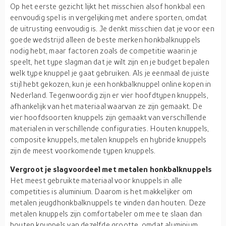
Op het eerste gezicht lijkt het misschien alsof honkbal een
eenvoudig spel is in vergelijking met andere sporten, omdat
de uitrusting eenvoudig is. Je denkt misschien dat je voor een
goede wedstrijd alleen de beste merken honkbalknuppels
nodig hebt, maar factoren zoals de competitie waarin je
speelt, het type slagman dat je wilt zijn en je budget bepalen
welk type knuppel je gaat gebruiken. Als je eenmaal de juiste
stijl hebt gekozen, kun je een honkbalknuppel online kopen in
Nederland. Tegenwoordig zijn er vier hoofdtypen knuppels,
afhankelijk van het materiaal waarvan ze zijn gemaakt. De
vier hoofdsoorten knuppels zijn gemaakt van verschillende
materialen in verschillende configuraties. Houten knuppels,
composite knuppels, metalen knuppels en hybride knuppels
zijn de meest voorkomende typen knuppels.
Vergroot je slagvoordeel met metalen honkbalknuppels
Het meest gebruikte materiaal voor knuppels in alle
competities is aluminium. Daarom is het makkelijker om
metalen jeugdhonkbalknuppels te vinden dan houten. Deze
metalen knuppels zijn comfortabeler om mee te slaan dan
houten knuppels van dezelfde grootte, omdat aluminium