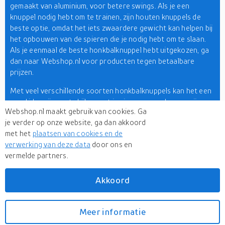
gemaakt van aluminium, voor betere swings. Als je een
knuppel nodig hebt om te trainen, zijn houten knuppels de
beste optie, omdat het iets zwaardere gewicht kan helpen bij
het opbouwen van de spieren die je nodig hebt om te slaan.
Als je eenmaal de beste honkbalknuppel hebt uitgekozen, ga
dan naar Webshop.nl voor producten tegen betaalbare
prijzen.
Met veel verschillende soorten honkbalknuppels kan het een
goed idee zijn om te kijken wat je eisen en voorkeuren zijn
Webshop.nl maakt gebruik van cookies. Ga
voordat je een knuppel kiest. Honkbalknuppels zijn er in vele
je verder op onze website, ga dan akkoord
maten, gewichten en kwaliteiten. Vandaag de dag zijn
met het
plaatsen van cookies en de
metalen en houten knuppels de belangrijkste typen op de
verwerking van deze data
door ons en
markt. Een honkbalknuppel kopen hoeft geen lastige klus te
vermelde partners.
zijn, als u weet wat u zoekt. Verken Webshop.nl voor een
breed assortiment honkbalknuppels en
sport & outdoor
artikelen!
Akkoord
Meer informatie