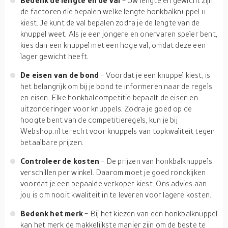
Bedenk de lengte en de val
- Uw lengte en gewicht zijn
de factoren die bepalen welke lengte honkbalknuppel u
kiest. Je kunt de val bepalen zodra je de lengte van de
knuppel weet. Als je een jongere en onervaren speler bent,
kies dan een knuppel met een hoge val, omdat deze een
lager gewicht heeft.
De eisen van de bond
- Voordat je een knuppel kiest, is
het belangrijk om bij je bond te informeren naar de regels
en eisen. Elke honkbalcompetitie bepaalt de eisen en
uitzonderingen voor knuppels. Zodra je goed op de
hoogte bent van de competitieregels, kun je bij
Webshop.nl terecht voor knuppels van topkwaliteit tegen
betaalbare prijzen.
Controleer de kosten
- De prijzen van honkbalknuppels
verschillen per winkel. Daarom moet je goed rondkijken
voordat je een bepaalde verkoper kiest. Ons advies aan
jou is om nooit kwaliteit in te leveren voor lagere kosten.
Bedenk het merk
- Bij het kiezen van een honkbalknuppel
kan het merk de makkelijkste manier zijn om de beste te