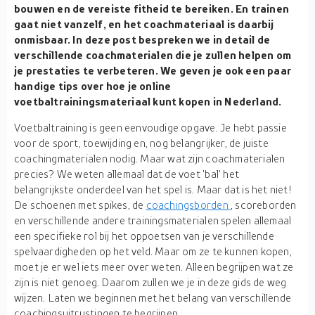
bouwen en de vereiste fitheid te bereiken. En trainen
gaat niet vanzelf, en het coachmateriaal is daarbij
onmisbaar. In deze post bespreken we in detail de
verschillende coachmaterialen die je zullen helpen om
je prestaties te verbeteren. We geven je ook een paar
handige tips over hoe je online
voetbaltrainingsmateriaal kunt kopen in Nederland.
Voetbaltraining is geen eenvoudige opgave. Je hebt passie
voor de sport, toewijding en, nog belangrijker, de juiste
coachingmaterialen nodig. Maar wat zijn coachmaterialen
precies? We weten allemaal dat de voet 'bal' het
belangrijkste onderdeel van het spel is. Maar dat is het niet!
De schoenen met spikes, de
coachingsborden
, scoreborden
en verschillende andere trainingsmaterialen spelen allemaal
een specifieke rol bij het oppoetsen van je verschillende
spelvaardigheden op het veld. Maar om ze te kunnen kopen,
moet je er wel iets meer over weten. Alleen begrijpen wat ze
zijn is niet genoeg. Daarom zullen we je in deze gids de weg
wijzen. Laten we beginnen met het belang van verschillende
coachingsuitrustingen te begrijpen.