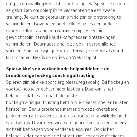
dat pijn en zwelling verlicht, is het kompres. Spelers kunnen
ze gebruiken om spierpijn te verzachten na een zware
training. Je kunt ze gebruiken om de pijn en ontsteking te
verminderen. Bovendien heeft elk kompres een andere
samenstelling. Zo helpen warme kompressen bij
gewrichtspijn, terwijl koude kompressen ontstekingen
verminderen. Daarnaast vind je ze ook in verschillende
vormen. Sommige zijn gel-packs, terwijl je andere als band
kunt dragen. Bekijk de opties op Webshop.nl.
Spierwikkels en verkoelende hulpmiddelen - de
broodnodige hockey coachinguitrusting
Spieren zijn bij elke sport erg blessuregevoelig. Bij hockey en
voetbal heb je er echter meer last van. Daarom is het
belangrijk dat je als coach de beste
hockeytrainingsuitrusting hebt om je spieren sneller te laten
herstellen. Een uitstekende manier om deze kwetsbare
plekken extra te ondersteunen is door ze in te wikkelen met
sportwraps. Door deze wraps te gebruiken, kunnen spelers
zichzelf behoeden voor verdere blessures. Ook is het
belangrijk dat een speler of atleet zijn lichaam koelt tijdens