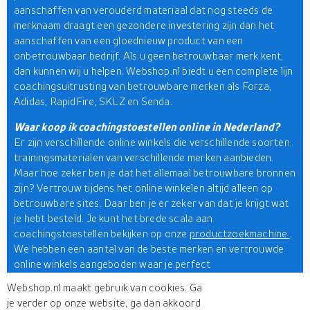
aanschaffen van verouderd materiaal dat nog steeds de
merknaam draagt een gezondere investering zijn dan het
aanschaffen van een gloednieuw product van een
onbetrouwbaar bedrijf. Als u geen betrouwbaar merk kent,
dan kunnen wij u helpen. Webshop.nl biedt u een complete lijn
coachingsuitrusting van betrouwbare merken als Forza,
Adidas, RapidFire, SKLZ en Senda.
Waar koop ik coachingstoestellen online in Nederland?
Er zijn verschillende online winkels die verschillende soorten
trainingsmaterialen van verschillende merken aanbieden.
Maar hoe zeker ben je dat het allemaal betrouwbare bronnen
zijn? Vertrouw tijdens het online winkelen altijd alleen op
betrouwbare sites. Daar ben je er zeker van dat je krijgt wat
je hebt besteld. Je kunt het brede scala aan
coachingstoestellen bekijken op onze
productzoekmachine
.
We hebben een aantal van de beste merken en vertrouwde
online winkels aangeboden waar je perfect
coachingsmateriaal kunt kopen.
Webshop.nl maakt gebruik van cookies. Ga
je verder op onze website, ga dan akkoord
Het coachen van een team kan zo leuk zijn als je de juiste