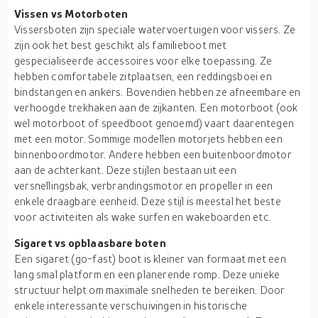
Vissen vs Motorboten
Vissersboten zijn speciale watervoertuigen voor vissers. Ze
zijn ook het best geschikt als familieboot met
gespecialiseerde accessoires voor elke toepassing. Ze
hebben comfortabele zitplaatsen, een reddingsboei en
bindstangen en ankers. Bovendien hebben ze afneembare en
verhoogde trekhaken aan de zijkanten. Een motorboot (ook
wel motorboot of speedboot genoemd) vaart daarentegen
met een motor. Sommige modellen motorjets hebben een
binnenboordmotor. Andere hebben een buitenboordmotor
aan de achterkant. Deze stijlen bestaan uit een
versnellingsbak, verbrandingsmotor en propeller in een
enkele draagbare eenheid. Deze stijl is meestal het beste
voor activiteiten als wake surfen en wakeboarden etc.
Sigaret vs opblaasbare boten
Een sigaret (go-fast) boot is kleiner van formaat met een
lang smal platform en een planerende romp. Deze unieke
structuur helpt om maximale snelheden te bereiken. Door
enkele interessante verschuivingen in historische