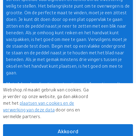
veilig te stellen. Het belangrijkste punt om te overwegen is de
grootte. Om de perfecte maat te vinden, moet je een zittest
doen. Je kunt dit doen door op een plat oppervlak te gaan
zitten en de peddel naast je neer te zetten met een blik naar
beneden. Als je omhoog kunt reiken en het handvat kunt
vastpakken, is het goed om mee te gaan. Vervolgens moet je
de staande test doen. Begin met op een vlakke ondergrond
te staan en de peddel naast je te houden met het blad naar
beneden. Als je met gemak minstens drie vingers tussen je
oksel en het handvat kunt plaatsen, is het goed om mee te
gaan.
Met al deze handige tips, instructies en informatie wordt
Webshop.nl maakt gebruik van cookies. Ga
winkelen voor een boot volgens ons eenvoudiger dan ooit.
je verder op onze website, ga dan akkoord
Gelukkig vindt u hier bij Webshop.nl meer dan 500 merken die
met het
plaatsen van cookies en de
online watervoertuigen verkopen. Enkele van deze
verwerking van deze data
door ons en
vertrouwde merken zijn Bertram, Boston Whaler, Grady-
vermelde partners.
White, MasterCraft en Sea Ray. Ondertussen behoren Sea-
Doo, Yamaha, Maverick en Jaguar Marine ook tot de
topverkopers.
Akkoord