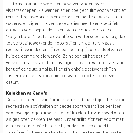
Historisch kunnen we alleen bewijzen vinden over
vissersschepen. Ze werden af en toe gebruikt voor vracht en
reizen. Tegenwoordig is er echter een heel nieuw scala aan
watervoertuigen. Elk van deze opties heeft een specifiek
ontwerp voor bepaalde taken. Van de oudste bekende
"korjaalboten" heeft de evolutie van waterscooters nu geleid
tot verbazingwekkende motorstijlen en jachten. Naast
recreatieve middelen zijn ze een belangrijk onderdeel van de
huidige commerciële wereld. Ze helpen bij het actief
vervoeren van vracht en passagiers, overal waar de afstand
kort of de route smal is. Hier zijn enkele basisverschillen
tussen de meest voorkomende waterscooters op deze
datum.
Kajakken vs Kano's
De kano is kleiner van formaat en is het meest geschikt voor
recreatieve activiteiten of peddelsport waarbij de berijder
voorovergebogen moet zitten of knielen. Er zijn zowel open
als gesloten dekken. De bestuurder drijft zichzelf voort met
een peddel met één blad die hij onder controle heeft.
Tegelijkertijd bewegen kajaks zich het beste over het water.