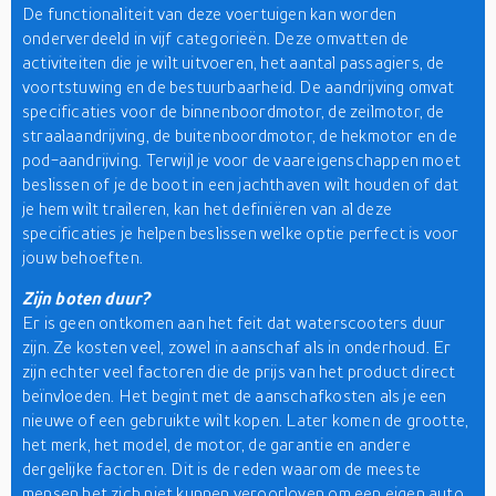
De functionaliteit van deze voertuigen kan worden
onderverdeeld in vijf categorieën. Deze omvatten de
activiteiten die je wilt uitvoeren, het aantal passagiers, de
voortstuwing en de bestuurbaarheid. De aandrijving omvat
specificaties voor de binnenboordmotor, de zeilmotor, de
straalaandrijving, de buitenboordmotor, de hekmotor en de
pod-aandrijving. Terwijl je voor de vaareigenschappen moet
beslissen of je de boot in een jachthaven wilt houden of dat
je hem wilt traileren, kan het definiëren van al deze
specificaties je helpen beslissen welke optie perfect is voor
jouw behoeften.
Zijn boten duur?
Er is geen ontkomen aan het feit dat waterscooters duur
zijn. Ze kosten veel, zowel in aanschaf als in onderhoud. Er
zijn echter veel factoren die de prijs van het product direct
beïnvloeden. Het begint met de aanschafkosten als je een
nieuwe of een gebruikte wilt kopen. Later komen de grootte,
het merk, het model, de motor, de garantie en andere
dergelijke factoren. Dit is de reden waarom de meeste
mensen het zich niet kunnen veroorloven om een eigen auto