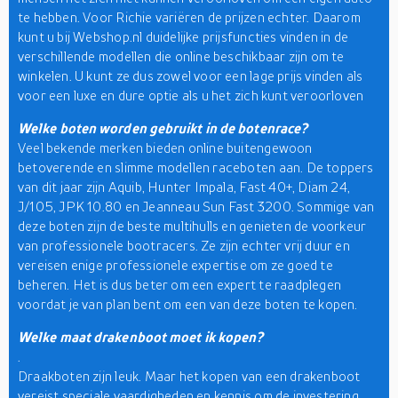
te hebben. Voor Richie variëren de prijzen echter. Daarom
kunt u bij Webshop.nl duidelijke prijsfuncties vinden in de
verschillende modellen die online beschikbaar zijn om te
winkelen. U kunt ze dus zowel voor een lage prijs vinden als
voor een luxe en dure optie als u het zich kunt veroorloven
Welke boten worden gebruikt in de botenrace?
Veel bekende merken bieden online buitengewoon
betoverende en slimme modellen raceboten aan. De toppers
van dit jaar zijn Aquib, Hunter Impala, Fast 40+, Diam 24,
J/105, JPK 10.80 en Jeanneau Sun Fast 3200. Sommige van
deze boten zijn de beste multihulls en genieten de voorkeur
van professionele bootracers. Ze zijn echter vrij duur en
vereisen enige professionele expertise om ze goed te
beheren. Het is dus beter om een expert te raadplegen
voordat je van plan bent om een van deze boten te kopen.
Welke maat drakenboot moet ik kopen?
.
Draakboten zijn leuk. Maar het kopen van een drakenboot
vereist speciale vaardigheden en kennis om de investering