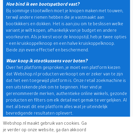
Hoe bind ik een bootspatbord vast?
Bij sommige stootwillen moet je knopen maken met touwen,
terwijl andere riemen hebben die je vastmaakt aan
bootkikkers en dokken. Het is aan jou om te beslissen welke
variant je wilt kopen, afhankelijk van je budget en andere
voorkeuren. Als je kiest voor de knoopstijl, heb je twee opties
- een kruiskoppelknoop en een halve kruiskoppelknoop.
Beide zijn even effectief en beschermend.
Waar koop ik stootkussens voor boten?
Over het platform gesproken, je moet een platform kiezen
dat Webshop.nl producten verkoopt om er zeker van te zijn
dat het een toegewijd platform is. Onze retail zoekmachine is
een uitstekende plek om te beginnen. Hier vind je
gerenommeerde merken, authentieke online winkels, gezonde
producten en filters om elk detail met gemak te vergelijken. Al
met al bevat dit ene platform alles wat je uiteindelijk
bevredigende resultaten oplevert.
Webshop.nl maakt gebruik van cookies. Ga
Het vinden van kwalitatieve bootbenodigdheden online is een
je verder op onze website, ga dan akkoord
ontmoedigende taak, daarom komt ons winkelplatform