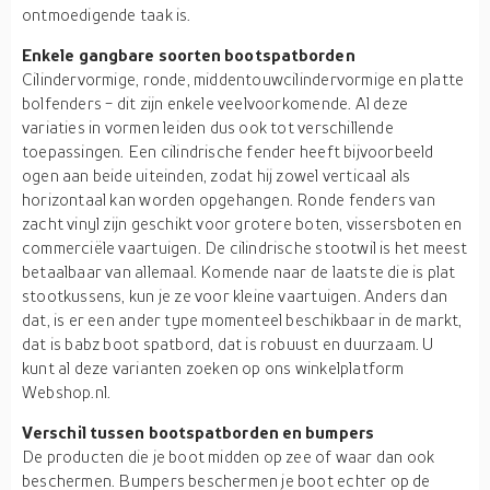
ontmoedigende taak is.
Enkele gangbare soorten bootspatborden
Cilindervormige, ronde, middentouwcilindervormige en platte
bolfenders - dit zijn enkele veelvoorkomende. Al deze
variaties in vormen leiden dus ook tot verschillende
toepassingen. Een cilindrische fender heeft bijvoorbeeld
ogen aan beide uiteinden, zodat hij zowel verticaal als
horizontaal kan worden opgehangen. Ronde fenders van
zacht vinyl zijn geschikt voor grotere boten, vissersboten en
commerciële vaartuigen. De cilindrische stootwil is het meest
betaalbaar van allemaal. Komende naar de laatste die is plat
stootkussens, kun je ze voor kleine vaartuigen. Anders dan
dat, is er een ander type momenteel beschikbaar in de markt,
dat is babz boot spatbord, dat is robuust en duurzaam. U
kunt al deze varianten zoeken op ons winkelplatform
Webshop.nl.
Verschil tussen bootspatborden en bumpers
De producten die je boot midden op zee of waar dan ook
beschermen. Bumpers beschermen je boot echter op de