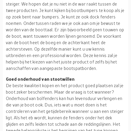
steiger. We hopen dat je nu niet in de war raakt tussen de
twee producten. Je kunt kijken bij bootbumpers te koop als je
op zoek bent naar bumpers. Je kunt ze ook dock fenders
noemen. Ondertussen raden we je ook aan om je bewust te
worden van de boottaal. Er zijn bijvoorbeeld geen touwen op
de boot, want touwen worden lijnen genoemd. De voorkant
van de boot heet de boeg en de achterkant heet de
achtersteven. Op dezelfde manier kunt u uw kennis
uitbreiden en een professional worden. Deze kennis zal je
helpen bij het kiezen van het juiste product of zelfs bij het
aanschaffen van aangepaste bootspatborden.
Goed onderhoud van stootwillen
De beste kwaliteit kopen en het product goed plaatsen zal je
boot zeker beschermen. Maar de vraag is tot wanneer?
Onderhoud van bolfenders kan hun levensduur verlengen en
die van je boot ook. Dus, iets wat u moet doen is het
controleren van het getijdebereik wanneer u aan een steiger
ligt. Als het eb wordt, kunnen de fenders onder het dek
glijden en zelfs leiden tot schade aan de reddingslijnen. Het
tweede belangrijkste is het begrijpen van het type knopen.