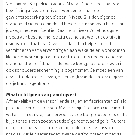
2 en niveau 3 zijn drie niveaus. Niveau 1 heeft het laagste
beveiligingsniveau dat is ontworpen om aan de
gewichtsbeperking te voldoen. Niveau 2 is de volgende
standaard die een gemiddeld beschermingsniveau biedt aan
jockeys met een licentie. Daarna is niveau 3 het hoogste
niveau van beschermende uitrusting dat wordt gebruikt in
risicovolle situaties. Deze standaarden helpen bij het
verminderen van verwondingen aan weke delen, voorkomen
kleine verwondingen en ribfracturen. Er is nog een andere
standaard beschikbaar in de beste bodyprotectors waarin
ook schouderbescherming is opgenomen. Je moet een van
deze standaarden kiezen, afhankelijk van de mate van gevaar
die je kunt tegenkomen.
Maatrichtlijnen van paardrijvest
Afhankelijk van de verschillende stijlen en fabrikanten zal elk
product je anders passen. Maar er zijn factoren die je moet
weten. Ten eerste, zorg ervoor dat de bodyprotectors dicht
bij je torso zitten zodat het doel gerechtvaardigd is. Ruiters
dragen er meestal lichte kleding onder, dus de pasvorm is
precies. Als je daarentegen zware kleding draagt, moet de