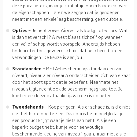
deze parameters, maar je kunt altijd onderhandelen over
de eigenschappen. Laten we zeggen dat je genoegen
neemt met een enkele laag bescherming, geen dubbele.
Opties
- Je hebt zowel AirVest als bodyprotectors. Wat
is dan het verschil? Airvest blaast zichzelf op wanneer
een val of schop wordt voorspeld. Anderzijds hebben
bodyprotectors gevoerd schuim dat beschermt tegen
verwondingen. De keuze is aan jou.
Standaarden
- BETA-beschermingsstandaarden van
niveau1, niveau2 en niveau3 onderscheiden zich van elkaar
door het soort sport dat je beoefent. Naarmate het
niveau stijgt, neemt ook de beschermingsgraad toe. Je
kunt er een kiezen afhankelijk van de risicometer.
Tweedehands
- Koop er geen. Als er schade is, is die niet
met het blote oog te zien. Daarom is het mogelijk dat je
een product krijgt waar je niets aan hebt. Als je een
beperkt budget hebt, kun je voor eenvoudige
beschermende kleding van niveau 1 gaan, maar niet als je