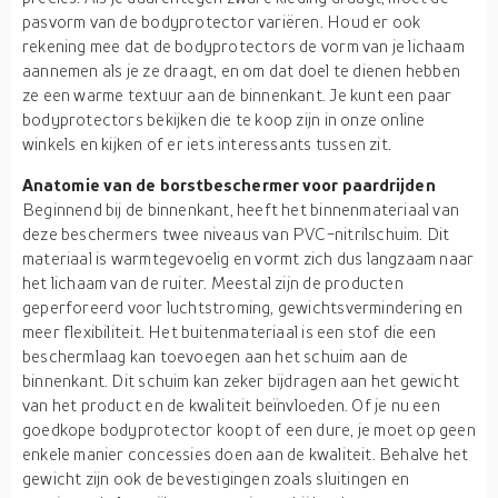
pasvorm van de bodyprotector variëren. Houd er ook
rekening mee dat de bodyprotectors de vorm van je lichaam
aannemen als je ze draagt, en om dat doel te dienen hebben
ze een warme textuur aan de binnenkant. Je kunt een paar
bodyprotectors bekijken die te koop zijn in onze online
winkels en kijken of er iets interessants tussen zit.
Anatomie van de borstbeschermer voor paardrijden
Beginnend bij de binnenkant, heeft het binnenmateriaal van
deze beschermers twee niveaus van PVC-nitrilschuim. Dit
materiaal is warmtegevoelig en vormt zich dus langzaam naar
het lichaam van de ruiter. Meestal zijn de producten
geperforeerd voor luchtstroming, gewichtsvermindering en
meer flexibiliteit. Het buitenmateriaal is een stof die een
beschermlaag kan toevoegen aan het schuim aan de
binnenkant. Dit schuim kan zeker bijdragen aan het gewicht
van het product en de kwaliteit beïnvloeden. Of je nu een
goedkope bodyprotector koopt of een dure, je moet op geen
enkele manier concessies doen aan de kwaliteit. Behalve het
gewicht zijn ook de bevestigingen zoals sluitingen en