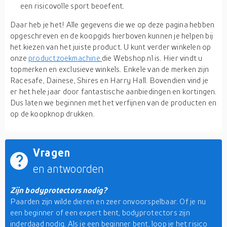
een risicovolle sport beoefent.
Daar heb je het! Alle gegevens die we op deze pagina hebben
opgeschreven en de koopgids hierboven kunnen je helpen bij
het kiezen van het juiste product. U kunt verder winkelen op
onze
productzoekmachine
die Webshop.nl is. Hier vindt u
topmerken en exclusieve winkels. Enkele van de merken zijn
Racesafe, Dainese, Shires en Harry Hall. Bovendien vind je
er het hele jaar door fantastische aanbiedingen en kortingen.
Dus laten we beginnen met het verfijnen van de producten en
op de koopknop drukken.
Vragen
en antwoorden
Zijn bodyprotectors nodig?
Paarden zijn wilde dieren en zeer onvoorspelbaar. Of je nu
een beginner of een expert bent, bodyprotectors zijn
inderdaad nodig. Als je een beginner bent, loop je het risico