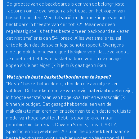
De grootte van de backboards is een van de belangrijkste
factoren om te overwegen als het gaat om het kopen van
basketbalborden. Meestal variëren de afmetingen van het
backboard in breedte van 48" tot 72". Maar voor een
regelmatig spel is het het beste om een backboard te kiezen
dat niet smaller is dan 54" breed. Alles wat smaller is, zal
ertoe leiden dat de speler lege schoten speelt. Overigens
moet je ook de omgeving goed bekijken voordat je ze koopt.
Je moet niet het beste basketbalbord voor in de garage
kopen als je het eigenlijk in je huis gaat gebruiken.
Wat zijn de beste basketbalborden om te kopen?
"Beste" basketbalborden zijn borden die aan al je eisen
voldoen. Dit betekent dat ze van stevig materiaal moeten zijn,
in hoogte verstelbaar, van hoge kwaliteit en waarschijnlijk
binnen je budget. Dat gezegd hebbende, een van de
makkelijkste manieren om er zeker van te zijn dat je het juiste
model van hoge kwaliteit hebt, is door te kijken naar
populaire merken zoals Dawson Sports, I dealt, SKLZ,
Spalding en nog veel meer. Als u online op zoek bent naar de
beste backboards, kunt u ze hier vinden op Webshop.nl. U