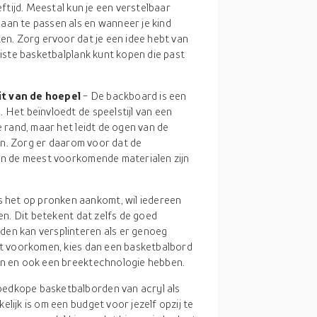
eftijd. Meestal kun je een verstelbaar
aan te passen als en wanneer je kind
ten. Zorg ervoor dat je een idee hebt van
uiste basketbalplank kunt kopen die past
it van de hoepel
- De backboard is een
 Het beïnvloedt de speelstijl van een
e rand, maar het leidt de ogen van de
elen. Zorg er daarom voor dat de
van de meest voorkomende materialen zijn
s het op pronken aankomt, wil iedereen
len. Dit betekent dat zelfs de goed
den kan versplinteren als er genoeg
ilt voorkomen, kies dan een basketbalbord
jn en ook een breektechnologie hebben.
goedkope basketbalborden van acryl als
lijk is om een budget voor jezelf opzij te