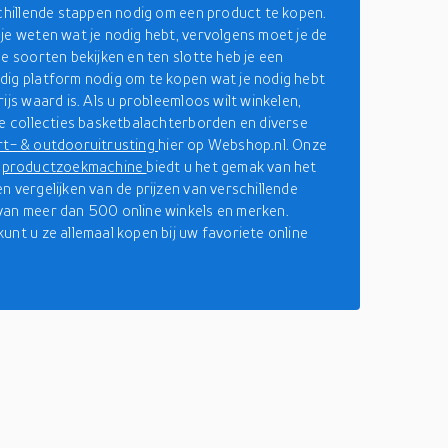
schillende stappen nodig om een product te kopen.
je weten wat je nodig hebt, vervolgens moet je de
de soorten bekijken en ten slotte heb je een
ig platform nodig om te kopen wat je nodig hebt
ijs waard is. Als u probleemloos wilt winkelen,
de collecties basketbalachterborden en diverse
rt- & outdooruitrusting
hier op Webshop.nl. Onze
e
productzoekmachine
biedt u het gemak van het
n vergelijken van de prijzen van verschillende
an meer dan 500 online winkels en merken.
unt u ze allemaal kopen bij uw favoriete online