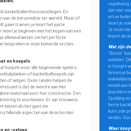
nkelen.
regelmatig 
dat niet sma
 als basketbalenthousiastelingen. En
ertoe leide
een van de beroemdste ter wereld. Maar of
moet je ook
lt gaan trainen, je moet het juiste
Je moet nie
r moet je beginnen met het kopen van een
kopen als je
je allemaal weten om het perfecte
aan bespreken in onze komende secties.
Wat zijn d
"Beste" bas
voldoen. Di
aat en hoepels
in hoogte ve
al hoepels voor alle beginnende spelers;
binnen je b
sketbalplanken of basketbalhoepels zijn
makkelijkste
en of velgen. Deze randen helpen de
model van ho
nteressant is dat de meeste van hen
populaire m
ijkste materiaal voor hun constructie. Een
Spalding en
lintering te voorkomen. Er zijn trouwens
beste backb
nt kiezen als het gaat om
kunt ook pr
erschillende aspecten van deze borden
vinden. Dus
Waar koop 
en en -velgen