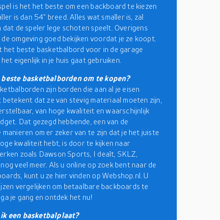
spel is het het beste om een backboard te kiezen
ller is dan 54" breed. Alles wat smaller is, zal
n dat de speler lege schoten speelt. Overigens
 de omgeving goed bekijken voordat je ze koopt.
t het beste basketbalbord voor in de garage
 het eigenlijk in je huis gaat gebruiken.
e beste basketbalborden om te kopen?
ketbalborden zijn borden die aan al je eisen
t betekent dat ze van stevig materiaal moeten zijn,
rstelbaar, van hoge kwaliteit en waarschijnlijk
udget. Dat gezegd hebbende, een van de
 manieren om er zeker van te zijn dat je het juiste
ge kwaliteit hebt, is door te kijken naar
erken zoals Dawson Sports, I dealt, SKLZ,
 nog veel meer. Als u online op zoek bent naar de
oards, kunt u ze hier vinden op Webshop.nl. U
ijzen vergelijken om betaalbare backboards te
 ga je gang en ontdek het nu!
ik een basketbalplaat?