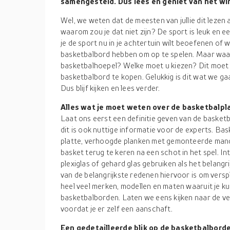
samengesteld. Dus lees en geniet van het wi
Wel, we weten dat de meesten van jullie dit lezen
waarom zou je dat niet zijn? De sport is leuk en 
je de sport nu in je achtertuin wilt beoefenen of wi
basketbalbord hebben om op te spelen. Maar waa
basketbalhoepel? Welke moet u kiezen? Dit moet 
basketbalbord te kopen. Gelukkig is dit wat we g
Dus blijf kijken en lees verder.
Alles wat je moet weten over de basketbalpl
Laat ons eerst een definitie geven van de basketb
dit is ook nuttige informatie voor de experts. Ba
platte, verhoogde planken met gemonteerde mand
basket terug te keren na een schot in het spel. I
plexiglas of gehard glas gebruiken als het belangr
van de belangrijkste redenen hiervoor is om versp
heel veel merken, modellen en maten waaruit je ku
basketbalborden. Laten we eens kijken naar de v
voordat je er zelf een aanschaft.
Een gedetailleerde blik op de basketbalbord