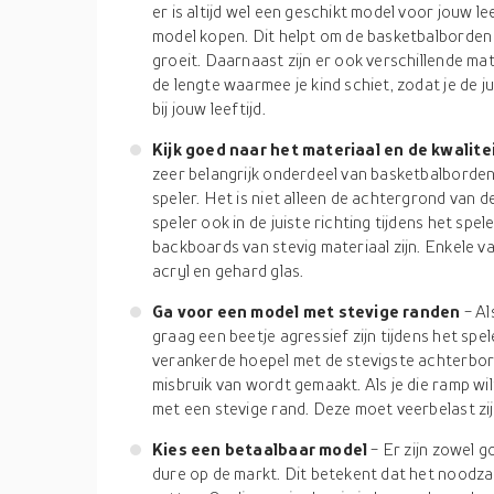
er is altijd wel een geschikt model voor jouw le
model kopen. Dit helpt om de basketbalborden 
groeit. Daarnaast zijn er ook verschillende ma
de lengte waarmee je kind schiet, zodat je de j
bij jouw leeftijd.
Kijk goed naar het materiaal en de kwalite
zeer belangrijk onderdeel van basketbalborden.
speler. Het is niet alleen de achtergrond van d
speler ook in de juiste richting tijdens het sp
backboards van stevig materiaal zijn. Enkele 
acryl en gehard glas.
Ga voor een model met stevige randen
- Al
graag een beetje agressief zijn tijdens het spe
verankerde hoepel met de stevigste achterbor
misbruik van wordt gemaakt. Als je die ramp w
met een stevige rand. Deze moet veerbelast zi
Kies een betaalbaar model
- Er zijn zowel 
dure op de markt. Dit betekent dat het noodzake