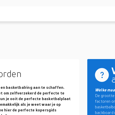
orden
 een basketbalring aan te schaffen.
Welke maat
et om zelfverzekerd de perfecte te
De grootte 
un je ooit de perfecte basketbalplaat
factoren om
gemakkelijk als je weet waar je op
basketbalbo
e hier de perfecte kopersgids
backboard i