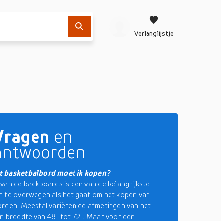
Verlanglijstje
Vragen
en
antwoorden
 basketbalbord moet ik kopen?
van de backboards is een van de belangrijkste
 te overwegen als het gaat om het kopen van
rden. Meestal variëren de afmetingen van het
n breedte van 48" tot 72". Maar voor een