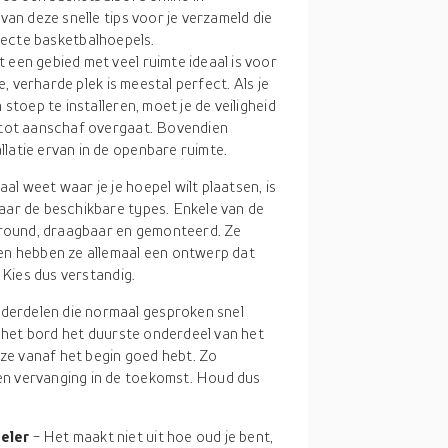
n deze snelle tips voor je verzameld die
rfecte basketbalhoepels.
 een gebied met veel ruimte ideaal is voor
e, verharde plek is meestal perfect. Als je
stoep te installeren, moet je de veiligheid
 tot aanschaf overgaat. Bovendien
atie ervan in de openbare ruimte.
aal weet waar je je hoepel wilt plaatsen, is
aar de beschikbare types. Enkele van de
-Ground, draagbaar en gemonteerd. Ze
en hebben ze allemaal een ontwerp dat
 Kies dus verstandig.
derdelen die normaal gesproken snel
t het bord het duurste onderdeel van het
 ze vanaf het begin goed hebt. Zo
n vervanging in de toekomst. Houd dus
peler
- Het maakt niet uit hoe oud je bent,