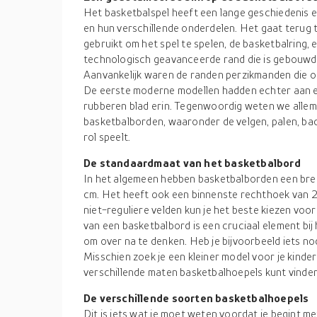
Het basketbalspel heeft een lange geschiedenis 
en hun verschillende onderdelen. Het gaat terug 
gebruikt om het spel te spelen, de basketbalring
technologisch geavanceerde rand die is gebouwd
Aanvankelijk waren de randen perzikmanden die 
De eerste moderne modellen hadden echter aan e
rubberen blad erin. Tegenwoordig weten we allema
basketbalborden, waaronder de velgen, palen, bac
rol speelt.
De standaardmaat van het basketbalbord
In het algemeen hebben basketbalborden een bre
cm. Het heeft ook een binnenste rechthoek van 2
niet-reguliere velden kun je het beste kiezen vo
van een basketbalbord is een cruciaal element bij 
om over na te denken. Heb je bijvoorbeeld iets no
Misschien zoek je een kleiner model voor je kinde
verschillende maten basketbalhoepels kunt vinden
De verschillende soorten basketbalhoepels
Dit is iets wat je moet weten voordat je begint m