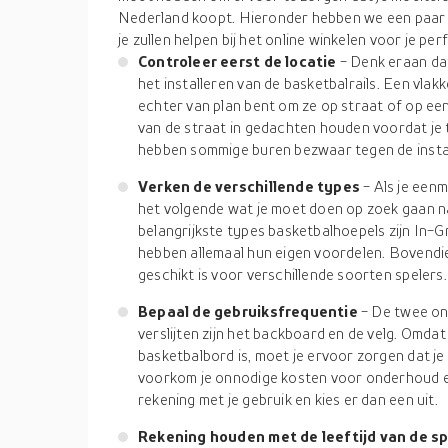
Nederland koopt. Hieronder hebben we een paar va
je zullen helpen bij het online winkelen voor je pe
Controleer eerst de locatie
- Denk eraan dat
het installeren van de basketbalrails. Een vlakk
echter van plan bent om ze op straat of op een 
van de straat in gedachten houden voordat je
hebben sommige buren bezwaar tegen de install
Verken de verschillende types
- Als je eenm
het volgende wat je moet doen op zoek gaan n
belangrijkste types basketbalhoepels zijn In
hebben allemaal hun eigen voordelen. Bovendi
geschikt is voor verschillende soorten spelers.
Bepaal de gebruiksfrequentie
- De twee on
verslijten zijn het backboard en de velg. Omda
basketbalbord is, moet je ervoor zorgen dat je
voorkom je onnodige kosten voor onderhoud e
rekening met je gebruik en kies er dan een uit.
Rekening houden met de leeftijd van de s