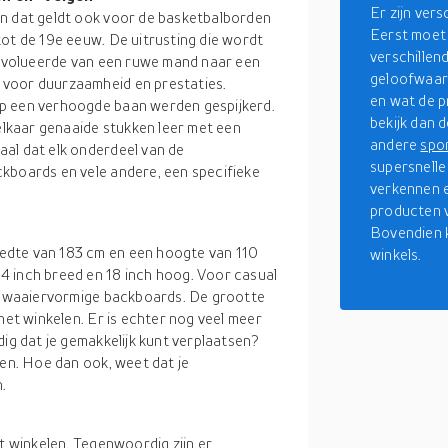
Er zijn ver
en dat geldt ook voor de basketbalborden
Eerst moet 
tot de 19e eeuw. De uitrusting die wordt
verschillen
, evolueerde van een ruwe mand naar een
geloofwaard
 voor duurzaamheid en prestaties.
en wat de pr
op een verhoogde baan werden gespijkerd.
bekijk dan 
lkaar genaaide stukken leer met een
andere
spo
al dat elk onderdeel van de
supersnell
kboards en vele andere, een specifieke
verkennen e
producten v
Bovendien k
edte van 183 cm en een hoogte van 110
winkels.
4 inch breed en 18 inch hoog. Voor casual
or waaiervormige backboards. De grootte
het winkelen. Er is echter nog veel meer
dig dat je gemakkelijk kunt verplaatsen?
ren. Hoe dan ook, weet dat je
.
et winkelen. Tegenwoordig zijn er