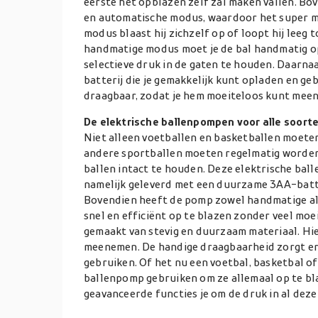
eerste het opblazen zelf zal maken vallen. B
en automatische modus, waardoor het super mo
modus blaast hij zichzelf op of loopt hij leeg 
handmatige modus moet je de bal handmatig op
selectieve druk in de gaten te houden. Daarnaa
batterij die je gemakkelijk kunt opladen en geb
draagbaar, zodat je hem moeiteloos kunt mee
De elektrische ballenpompen voor alle soort
Niet alleen voetballen en basketballen moet
andere sportballen moeten regelmatig worden
ballen intact te houden. Deze elektrische ball
namelijk geleverd met een duurzame 3AA-batte
Bovendien heeft de pomp zowel handmatige als
snel en efficiënt op te blazen zonder veel moe
gemaakt van stevig en duurzaam materiaal. Hi
meenemen. De handige draagbaarheid zorgt er 
gebruiken. Of het nu een voetbal, basketbal of 
ballenpomp gebruiken om ze allemaal op te bl
geavanceerde functies je om de druk in al deze