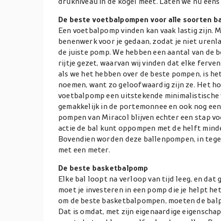
drukniveau in de kogel meet. Laten we nu eens
De beste voetbalpompen voor alle soorten ba
Een voetbalpomp vinden kan vaak lastig zijn. 
benenwerk voor je gedaan, zodat je niet urenl
de juiste pomp. We hebben een aantal van de 
rijtje gezet, waarvan wij vinden dat elke ferv
als we het hebben over de beste pompen, is h
noemen, want zo geloofwaardig zijn ze. Het ho
voetbalpomp een uitstekende minimalistische v
gemakkelijk in de portemonnee en ook nog e
pompen van Miracol blijven echter een stap v
actie de bal kunt oppompen met de helft minde
Bovendien worden deze ballenpompen, in tegens
met een meter.
De beste basketbalpomp
Elke bal loopt na verloop van tijd leeg, en da
moet je investeren in een pomp die je helpt het 
om de beste basketbalpompen, moeten de balpo
Dat is omdat, met zijn eigenaardige eigenschapp