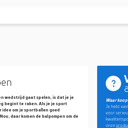
pen
n wedstrijd gaat spelen, is dat je je
Waar koop 
 begint te raken. Als je je sport
Je hebt vas
er idee om je sportballen goed
voor serieuz
 Nou, daar komen de balpompen om de
kwaliteitsp
onze
produ