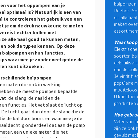
balpompen t
gen voor het oppompen van je
Reebok, So
al optimaal is? Natuurlijk is een van
dit allemaa
l te controleren het gebruik van een
maken over d
at je om de druk nauwkeurig te meten
assortiment
vereist echter ballen met
 ze allemaal goed te kunnen meten,
Waar koop 
 en ook de types kennen. Op deze
Elektrische
n balpompen en hun functies.
soorten bal
tips waarmee je zonder veel gedoe de
gebruiksvrie
len kunt uitzoeken.
dan de coll
Je vindt hie
erschillende balpompen
populaire m
 en maten die ook in werking
moeiteloos 
n hebben de meeste pompen bepaalde
U kunt hier 
t, de slang, de naald en de
producten v
un functies. Het vat slaat de lucht op
 De lucht gaat dan door de slang die de
Hoe gebrui
 die de bal doorboort en waarmee je de
Velen van j
 naaldachtig onderdeel dat aan de pomp
zijn ze ook 
ometer, een unieke meter die het
gevuld met 