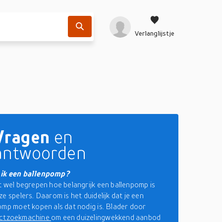
Verlanglijstje
Vragen
en
antwoorden
ik een ballenpomp?
t wel begrepen hoe belangrijk een ballenpomp is
e spelers. Daarom is het duidelijk dat je een
omp moet kopen als dat nodig is. Blader door
ctzoekmachine
om een duizelingwekkend aanbod