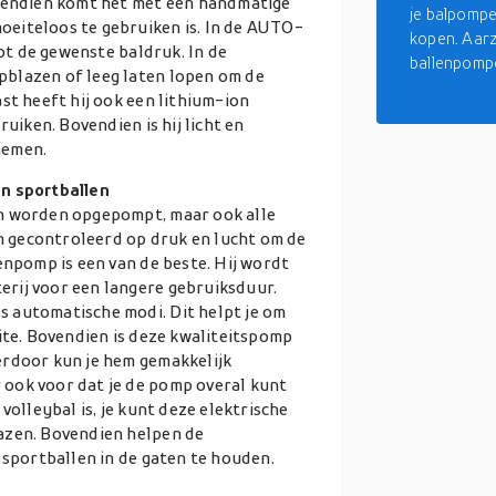
ovendien komt het met een handmatige
je balpomp
eiteloos te gebruiken is. In de AUTO-
kopen. Aarz
tot de gewenste baldruk. In de
ballenpompc
blazen of leeg laten lopen om de
st heeft hij ook een lithium-ion
ruiken. Bovendien is hij licht en
nemen.
en sportballen
en worden opgepompt, maar ook alle
 gecontroleerd op druk en lucht om de
enpomp is een van de beste. Hij wordt
rij voor een langere gebruiksduur.
 automatische modi. Dit helpt je om
ite. Bovendien is deze kwaliteitspomp
erdoor kun je hem gemakkelijk
ook voor dat je de pomp overal kunt
volleybal is, je kunt deze elektrische
azen. Bovendien helpen de
 sportballen in de gaten te houden.