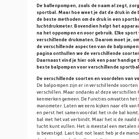
De ballenpompen, zoals de naam al zegt, zor
sportbal. Maar hoe weet je dat de druk in de b
de beste methoden om de druk in een sportba
luchtdrukmeter. Bovendien helpt het appara
na het oppompen en voor gebruik. Elke sport 
verschillende drukmaten. Daarom moet je, om
de verschillende aspecten van de balpompen
pagina onthullen we de verschillende soorte
Daarnaast vind je hier ook een paar handige 
beste balpompen voor verschillende sportbal
De verschillende soorten en voordelen van v
De balpompen zijn er in verschillende soorten
verschillen. Maar ondanks al deze verschille
kenmerken gemeen. De functies omvatten het va
manometer. Laten we eens kijken naar elk van h
en perst het samen voordat het in de bal komt.
bal met het vat verbindt. Maar het is de naald
lucht kunt vullen. Het is meestal een metalen
is bevestigd. Last but not least heb je de man