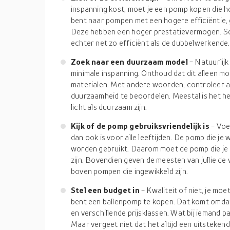
inspanning kost, moet je een pomp kopen die ho
bent naar pompen met een hogere efficiëntie,
Deze hebben een hoger prestatievermogen. S
echter net zo efficiënt als de dubbelwerkende.
Zoek naar een duurzaam model
- Natuurlijk
minimale inspanning. Onthoud dat dit alleen m
materialen. Met andere woorden, controleer al
duurzaamheid te beoordelen. Meestal is het he
licht als duurzaam zijn.
Kijk of de pomp gebruiksvriendelijk is
- Voe
dan ook is voor alle leeftijden. De pomp die je w
worden gebruikt. Daarom moet de pomp die je 
zijn. Bovendien geven de meesten van jullie de
boven pompen die ingewikkeld zijn.
Stel een budget in
- Kwaliteit of niet, je moet
bent een ballenpomp te kopen. Dat komt omdat 
en verschillende prijsklassen. Wat bij iemand pas
Maar vergeet niet dat het altijd een uitsteken