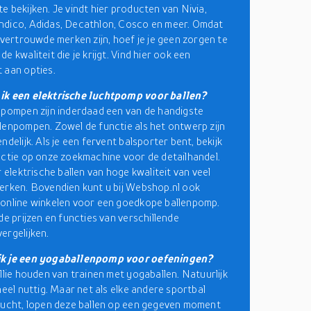
e bekijken. Je vindt hier producten van Nivia,
ndico, Adidas, Decathlon, Cosco en meer. Omdat
l vertrouwde merken zijn, hoef je je geen zorgen te
e kwaliteit die je krijgt. Vind hier ook een
 aan opties.
ik een elektrische luchtpomp voor ballen?
 pompen zijn inderdaad een van de handigste
lenpompen. Zowel de functie als het ontwerp zijn
ndelijk. Als je een fervent balsporter bent, bekijk
ectie op onze zoekmachine voor de detailhandel.
r elektrische ballen van hoge kwaliteit van veel
erken. Bovendien kunt u bij Webshop.nl ook
online winkelen voor een goedkope ballenpomp.
de prijzen en functies van verschillende
ergelijken.
k je een yogaballenpomp voor oefeningen?
ullie houden van trainen met yogaballen. Natuurlijk
heel nuttig. Maar net als elke andere sportbal
lucht, lopen deze ballen op een gegeven moment