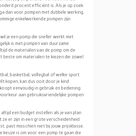
nderd procent efficiënt is. Als je op zoek
 ga dan voor pompen met dubbele werking.
ommige enkelwerkende pompen zijn
 wil je een pomp die sneller werkt met
ogelijk is met pompen van duurzame
tijd de materialen van de pomp om de
t beste om materialen te kiezen die zowel
tbal, basketbal, volleybal of welke sport
ilt kopen, kan dus ooit door je kind
koopt eenvoudig in gebruik en bediening
 voorkeur aan gebruiksvriendelijke pompen
 altijd een budget instellen als je van plan
ze er zijn in een grote verscheidenheid
t, past misschien niet bij jouw prijsklasse.
de keuze is om voor een pomp te gaan die