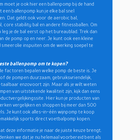
m moet je ook hier een ballenpomp bij de hand
 een ballenpomp kun je elke bal snel
n. Dat geldt ook voor de aerobic bal,
, core stability bal en andere fitnessballen. Om
 leg je de bal eerst op het bureaublad. Trek dan
an de pomp op en neer. Je kunt ook een kleine
 smeerolie inspuiten om de werking soepel te
beste ballenpomp om te kopen?
de factoren bepalen welke pomp de beste is. Je
 of de pompen duurzaam, gebruiksvriendelijk,
etaalbaar enzovoort zijn. Maar als je wilt weten
mpen van uitstekende kwaliteit zijn, kijk dan eens
ductvergelijkingssite. Hier kun je producten van
erken vergelijken en shoppen bij meer dan 500
els. Je kunt ook alles-in-één wijnpomp te koop
makkelijk sports direct voetbalpomp kopen.
t deze informatie je naar de juiste keuze brengt.
enken we dat je nu helemaal voorbereid bent als