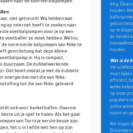
 kijken naar de soorten balpompen.
leeg. Daaro
houden. Met
llen
ballonpompe
Maar, niet getreurd! Wij hebben wat
geboortebal
ang op internet hoeft te zoeken naar
op te blazen
beste voetbalpompen voor je op een
de hendel v
ente voetballer ze moet hebben. Welnu,
hoeveelheid
et de norm om de balpompen van Nike te
houden.
eft geen betoog dat deze kleine
oetbalpomp is. Hij is compact,
Wat is de 
ens duurzaam. De dubbelwerkende
Verschillen
oor. Dat komt omdat je met de dubbele
moet kijken
r energie dan met die van Nike.
efficiënt, b
telling tot die van Nike, geleverd
welke balpo
op onze pro
populaire m
online wink
t geldt ook voor basketballen. Daarom
kopen en ge
beste uit je spel te halen. Als het gaat
mpen van Torrx je eerste keuze zijn.
We hopen da
en, het u in liefde met hen op zijn
Bovendien d