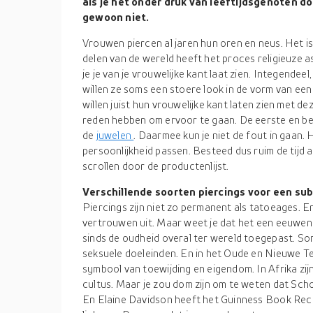
als je het onder druk van leeftijdsgenoten d
gewoon niet.
Vrouwen piercen al jaren hun oren en neus. Het is
delen van de wereld heeft het proces religieuze 
je je van je vrouwelijke kant laat zien. Integendee
willen ze soms een stoere look in de vorm van 
willen juist hun vrouwelijke kant laten zien met d
reden hebben om ervoor te gaan. De eerste en bel
de
juwelen
. Daarmee kun je niet de fout in gaan. 
persoonlijkheid passen. Besteed dus ruim de tijd
scrollen door de productenlijst.
Verschillende soorten piercings voor een sub
Piercings zijn niet zo permanent als tatoeages. En
vertrouwen uit. Maar weet je dat het een eeuwen
sinds de oudheid overal ter wereld toegepast. Som
seksuele doeleinden. En in het Oude en Nieuwe T
symbool van toewijding en eigendom. In Afrika zijn
cultus. Maar je zou dom zijn om te weten dat Scho
En Elaine Davidson heeft het Guinness Book Rec