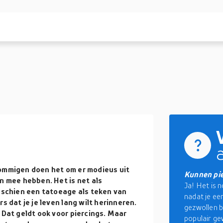
Sommigen doen het om er modieus uit
Kunnen pie
n mee hebben. Het is net als
Ja! Het is 
isschien een tatoeage als teken van
nadat je ee
s dat je je leven lang wilt herinneren.
gezwollen b
 Dat geldt ook voor piercings. Maar
populair ge