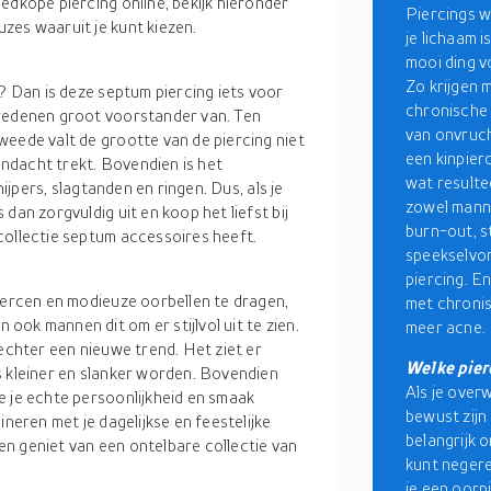
edkope piercing online, bekijk hieronder
Piercings w
zes waaruit je kunt kiezen.
je lichaam i
mooi ding v
Zo krijgen 
k? Dan is deze septum piercing iets voor
chronische
 redenen groot voorstander van. Ten
van onvruch
weede valt de grootte van de piercing niet
een kinpier
aandacht trekt. Bovendien is het
wat resulte
nijpers, slagtanden en ringen. Dus, als je
zowel mann
dan zorgvuldig uit en koop het liefst bij
burn-out, s
collectie septum accessoires heeft.
speekselvor
piercing. E
piercen en modieuze oorbellen te dragen,
met chronis
ok mannen dit om er stijlvol uit te zien.
meer acne.
 echter een nieuwe trend. Het ziet er
Welke pier
s kleiner en slanker worden. Bovendien
Als je over
e je echte persoonlijkheid en smaak
bewust zijn
ineren met je dagelijkse en feestelijke
belangrijk 
n geniet van een ontelbare collectie van
kunt negeren
je een oorpi