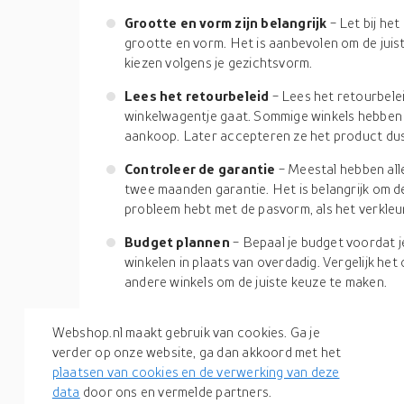
Grootte en vorm zijn belangrijk
- Let bij he
grootte en vorm. Het is aanbevolen om de juis
kiezen volgens je gezichtsvorm.
Lees het retourbeleid
- Lees het retourbele
winkelwagentje gaat. Sommige winkels hebben
aankoop. Later accepteren ze het product dus
Controleer de garantie
- Meestal hebben all
twee maanden garantie. Het is belangrijk om de
probleem hebt met de pasvorm, als het verkleurd
Budget plannen
- Bepaal je budget voordat j
winkelen in plaats van overdadig. Vergelijk het
andere winkels om de juiste keuze te maken.
Winkelen voor piercingsieraden kan lastig zijn o
Webshop.nl maakt gebruik van cookies. Ga je
factoren. Nu heb je de tips en trucs sectie om te v
verder op onze website, ga dan akkoord met het
product voor jezelf. Hier op onze
productzoekma
plaatsen van cookies en de verwerking van deze
verzameling producten van 500+ merken en winkels
data
door ons en vermelde partners.
van ongelofelijke aanbiedingen en kortingen. Du