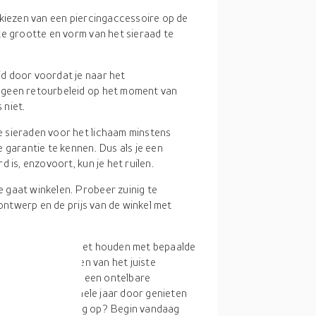
t kiezen van een piercingaccessoire op de
te grootte en vorm van het sieraad te
id door voordat je naar het
 geen retourbeleid op het moment van
 niet.
e sieraden voor het lichaam minstens
 garantie te kennen. Dus als je een
 is, enzovoort, kun je het ruilen.
e gaat winkelen. Probeer zuinig te
 ontwerp en de prijs van de winkel met
mdat je rekening moet houden met bepaalde
olgen bij het kiezen van het juiste
chine
geven we je een ontelbare
. Zo kun je het hele jaar door genieten
s, waar wacht je nog op? Begin vandaag