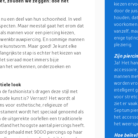
oet, zouden we zeggen: doe het
kiezen ervo
door de jui
houden, dat
 nu een deel van hun schoonheid. In veel
voorkomen d
aspecten. Maar meestal gaat het erom dat
vanzelf, ma
l, als mannen voor een piercing kiezen,
enige tijd n
een wenkbrauwpiercing. En sommige mannen
plezierig.
eze kunstvorm. Maar goed! Je kunt elke
angrijkste stap is echter het kiezen van
Zijn pierci
Het sieraad moet immers bij je
Ja! Het han
 aan het verkennen, onderzoeken en
accessoire
mannen met p
worden vrou
tiele look
intelligent
 de fashionista's dragen deze stijl met
voor stretc
oude kunst is? Verrast! Het wordt al
ziet er vaa
s voor esthetische, religieuze of
Septum pier
estament wordt het speciaal genoemd als
het accesso
 de uitgerekte oorlellen een traditionele
het weerspi
tland het hoogste aantal piercings heeft.
ord gehaald met 9000 piercings op haar
Hoe beïnvl