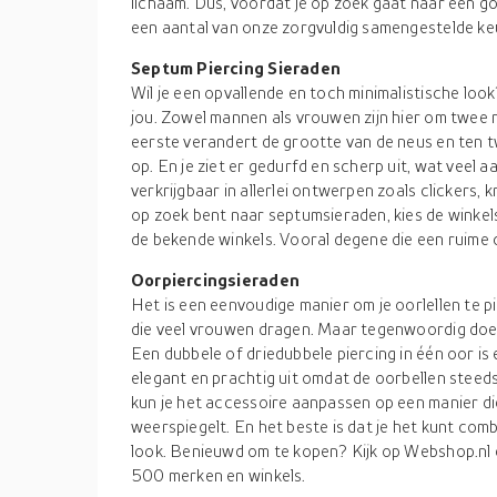
lichaam. Dus, voordat je op zoek gaat naar een go
een aantal van onze zorgvuldig samengestelde keu
Septum Piercing Sieraden
Wil je een opvallende en toch minimalistische loo
jou. Zowel mannen als vrouwen zijn hier om twee
eerste verandert de grootte van de neus en ten t
op. En je ziet er gedurfd en scherp uit, wat veel 
verkrijgbaar in allerlei ontwerpen zoals clickers, k
op zoek bent naar septumsieraden, kies de winkels 
de bekende winkels. Vooral degene die een ruime 
Oorpiercingsieraden
Het is een eenvoudige manier om je oorlellen te 
die veel vrouwen dragen. Maar tegenwoordig doen o
Een dubbele of driedubbele piercing in één oor is
elegant en prachtig uit omdat de oorbellen steed
kun je het accessoire aanpassen op een manier di
weerspiegelt. En het beste is dat je het kunt comb
look. Benieuwd om te kopen? Kijk op Webshop.nl e
500 merken en winkels.