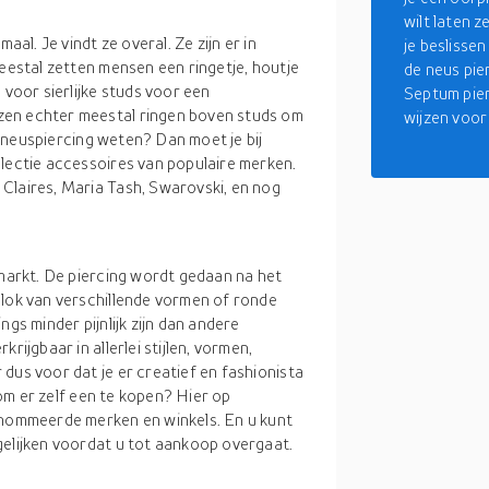
wilt laten z
aal. Je vindt ze overal. Ze zijn er in
je beslisse
Meestal zetten mensen een ringetje, houtje
de neus pie
 voor sierlijke studs voor een
Septum pier
zen echter meestal ringen boven studs om
wijzen voor 
en neuspiercing weten? Dan moet je bij
llectie accessoires van populaire merken.
Claires, Maria Tash, Swarovski, en nog
 markt. De piercing wordt gedaan na het
blok van verschillende vormen of ronde
gs minder pijnlijk zijn dan andere
rijgbaar in allerlei stijlen, vormen,
dus voor dat je er creatief en fashionista
t om er zelf een te kopen? Hier op
enommeerde merken en winkels. En u kunt
gelijken voordat u tot aankoop overgaat.