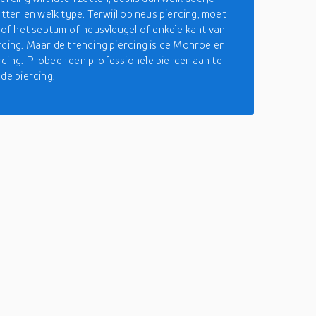
etten en welk type. Terwijl op neus piercing, moet
n of het septum of neusvleugel of enkele kant van
rcing. Maar de trending piercing is de Monroe en
cing. Probeer een professionele piercer aan te
de piercing.