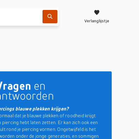
Verlanglijstje
Vragen
en
antwoorden
rcings blauwe plekken krijgen?
normaal dat je blauwe plekken of roodheid krijgt
n piercing hebt laten zetten. Er kan zich ook een
ult rond je piercing vormen. Ongetwijfeld is het
worden onder de jonge generaties, en sommigen