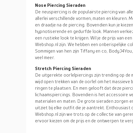
Nose Piercing Sieraden
De neuspiercing is de populairste piercing van allem
allerlei verschillende vormen, maten en kleuren. 
en draadje na de piercing. Bovendien kun je kiezen
hypnotiserende en gedurfde look. Mannen verkie
een rustieke look te krijgen. Wil je de prijs van e
Webshop.nl zijn. We hebben een onberispelijke co
Sommigen van hen zijn Tiffany en co, BodyJ4You, 
veel meer.
Stretch Piercing Sieraden
De uitgerekte oorlelpiercings zijn trending op de
wijd open trekken van de oorlel om het massieve 
ringen te plaatsen. En men gelooft dat deze piercin
lichaamspiercings. Bovendien is het accessoire verk
materialen en maten. De grote sieraden zorgen er 
uitziet bij elke outfit die je aantrekt. Enthousias
Webshop.nl zijn we trots op de collectie van ger
ervoor kiezen om de prijs en de ontwerpen te ver