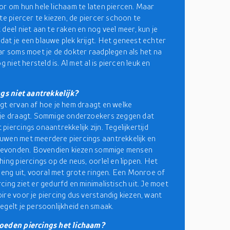
or om hun hele lichaam te laten piercen. Maar
ste piercer te kiezen, de piercer schoon te
 deel niet aan te raken en nog veel meer, kun je
at je een blauwe plek krijgt. Het geneest echter
ar soms moet je de dokter raadplegen als het na
og niet hersteld is. Al met al is piercen leuk en
ngs niet aantrekkelijk?
gt ervan af hoe je hem draagt en welke
 je draagt. Sommige onderzoekers zeggen dat
iercings onaantrekkelijk zijn. Tegelijkertijd
wen met meerdere piercings aantrekkelijk en
 gevonden. Bovendien kiezen sommige mensen
hing piercings op de neus, oorlel en lippen. Het
k eng uit, vooral met grote ringen. Een Monroe of
cing ziet er gedurfd en minimalistisch uit. Je moet
ire voor je piercing dus verstandig kiezen, want
egelt je persoonlijkheid en smaak.
oeden piercings het lichaam?