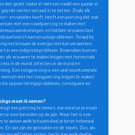
orden gezet nadat er met een naald een gaatje in
s geprikt om het sieraad in te zetten. Zoals elk
oor- en nadelen heeft, heeft een piercing dat ook.
mensen met een navelpiercing te maken met
 immuunaandoeningen, en hebben vrouwen last
tbaarheid of menstruatieproblemen. Terwijl bij
cing het lichaam de energie niet kan verwerken,
ert in een indigestieprobleem. Bovendien kunnen
en als vrouwen te maken krijgen met hormonale
tress in de mond, infecties in de mond en
ming. Een tongpiercing is een veel voorkomende
n mensen met een tongpiercing krijgen te maken
che spijsverteringsproblemen, constipatie en
cings moet ik nemen?
weegt een piercing te nemen, dan moet je je ervan
 en je voorbereiden op de pijn. Maar het is ook
om te weten welk lichaamsdeel je beter helemaal
. En dat zijn de genitaliën en de tepels. Dus, als
ercing wilt laten zetten, beslis dan welk deel je