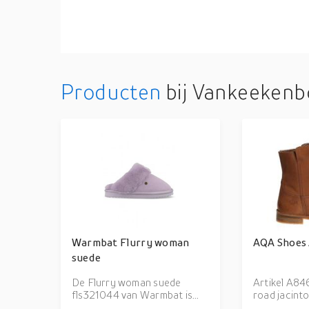
Producten
bij Vankeekenb
Warmbat Flurry woman
AQA Shoes
suede
De Flurry woman suede
Artikel A8465 A91 
fls321044 van Warmbat is
road jacinto
een echte blikvanger. De
gemakkelijk 