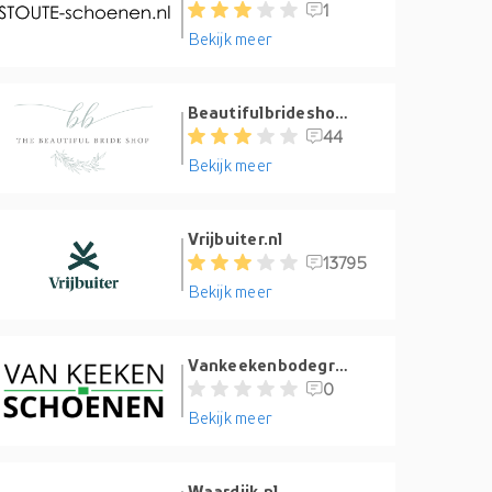
1
Bekijk meer
Beautifulbrideshop.nl
44
Bekijk meer
Vrijbuiter.nl
13795
Bekijk meer
Vankeekenbodegraven.nl
0
Bekijk meer
Waardijk.nl