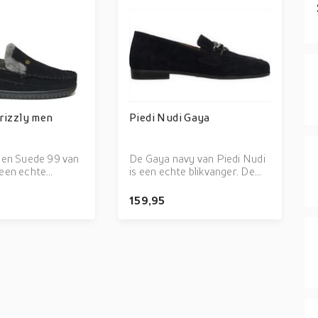
rizzly men
Piedi Nudi Gaya
men Suede 99 van
De Gaya navy van Piedi Nudi
een echte
is een echte blikvanger. De
De Grizzly men
Gaya navy is uitgevoerd in de
uitgevoerd in de
kleur Navy. Bekijk ook onze
159,95
 Bekijk ook onze
overige collectie van Piedi
ectie van
Nudi op onze webshop!
 onze webshop!