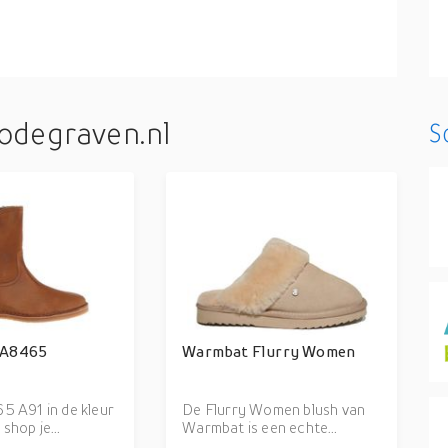
odegraven.nl
S
 A8465
Warmbat Flurry Women
in de kleur
De Flurry Women blush van
 shop je
Warmbat is een echte
en snel op onze
blikvanger. De Flurry Women