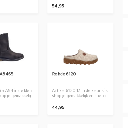
kijk de gehele
blush is uitgevoerd in de kleur
54,95
an AQA Shoes
Blush (roze). Bekijk ook onze
overige collectie van
Warmbat onze webshop!
 A8465
Rohde 6120
 in de kleur
Artikel 6120 13 in de kleur silk
hop je gemakkelijk
shop je gemakkelijk en snel op
onze webshop.
onze webshop. Bekijk de
hele collectie van
gehele collectie van Rohde
44,95
online
online