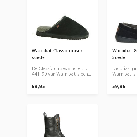
Warmbat Classic unisex
Warmbat G
suede
Suede
De Classic unisex suede grz-
De Grizzly 
441-99 van Warmbat is een
Warmbat is 
echte blikvanger. De Classic
blikvanger. 
unisex suede grz-441-99 is
Suede 99 is 
59,95
59,95
uitgevoerd in de kleur Zwart.
kleur Black.
Bekijk ook onze overige
overige coll
collectie van Warmbat onze
Warmbat op
webshop!