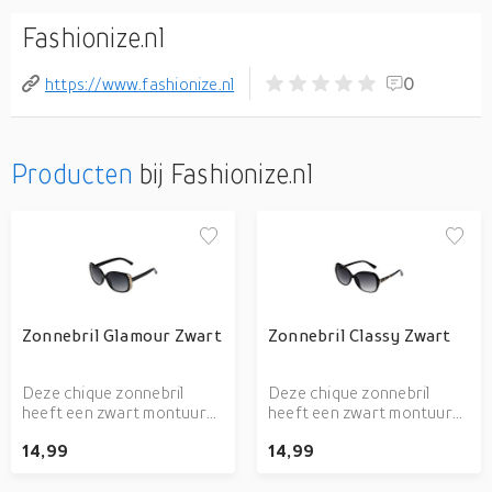
Fashionize.nl
https://www.fashionize.nl
0
Producten
bij Fashionize.nl
Zonnebril Glamour Zwart
Zonnebril Classy Zwart
Deze chique zonnebril
Deze chique zonnebril
heeft een zwart montuur
heeft een zwart montuur
met mooi goudkleurig
met aan de zijkant op het
14,99
14,99
detail. Kleur: zwart Details:
pootje en klein stukje
CE keurmerk, Categorie 3
leopardprint en
- hoge bescherming
goudkleurig detail. Kleur: