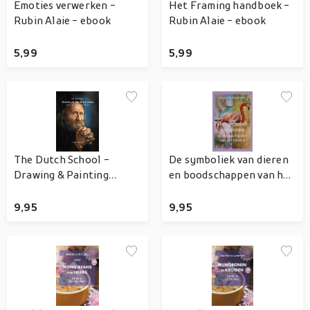
Emoties verwerken -
Het Framing handboek -
Rubin Alaie - ebook
Rubin Alaie - ebook
5,99
5,99
The Dutch School -
De symboliek van dieren
Drawing & Painting
en boodschappen van het
Lessons - Jennie
Orakel - Jennie
Smallenbroek - ebook
Smallenbroek - ebook
9,95
9,95