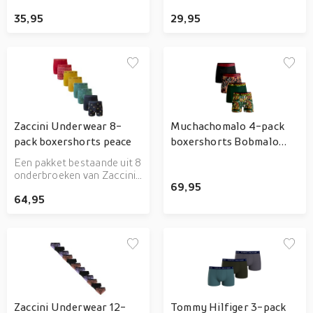
Underwear. De inhoud van
Nike.
35,95
29,95
dit damespack is
verschillend. Met strings
met verschillende prints.
Gemaakt van zachte en
soepele katoenmix.
Zaccini Underwear 8-
Muchachomalo 4-pack
pack boxershorts peace
boxershorts Bobmalo
Queen
Een pakket bestaande uit 8
onderbroeken van Zaccini
69,95
in het thema peace.
64,95
Zaccini Underwear 12-
Tommy Hilfiger 3-pack