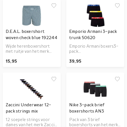
D.E.A.L. boxershort
Emporio Armani 3-pack
woven check blue 192244
trunk 50620
Wijde herenboxershort
Emporio Armani boxers3-
met ruitje van het merk
pack
D.E.A.L. Gemaakt van 100%
herenboxershortsTrunk
15,95
39,95
katoen
model met logo op
band95% katoen 5%
elastaan
Zaccini Underwear 12-
Nike 3-pack brief
pack strings mix
boxershorts AN3
12 soepele strings voor
Pack van 3 brief
dames van het merk Zaccini
boxershorts van het merk