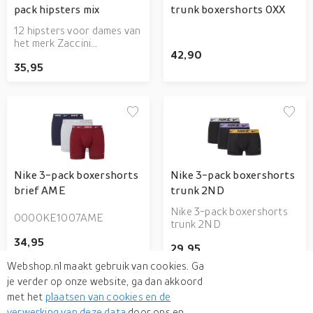
pack hipsters mix
trunk boxershorts 0XX
12 hipsters voor dames van
het merk Zaccini
42,90
Underwear. De inhoud van
35,95
dit damespack is
verschillend. Met zwarte
damesstrings en strings
met print. Gemaakt van
zachte en soepele
katoenmix.
Nike 3-pack boxershorts
Nike 3-pack boxershorts
brief AME
trunk 2ND
Nike 3-pack boxershorts
0000KE1007AME
trunk 2ND
34,95
29,95
Webshop.nl maakt gebruik van cookies. Ga
je verder op onze website, ga dan akkoord
Bekijk alle producten
met het
plaatsen van cookies en de
verwerking van deze data
door ons en